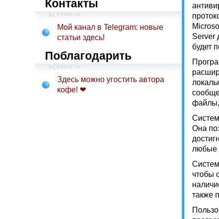
Контакты
антиви
проток
Microso
Мой канал в Telegram: новые
Server
статьи здесь!
будет 
Поблагодарить
Програ
расшир
Здесь можно угостить автора
локаль
кофе! ❤
сообще
файлы,
Систем
Она по
достигн
любые 
Систем
чтобы 
наличи
также 
Пользо