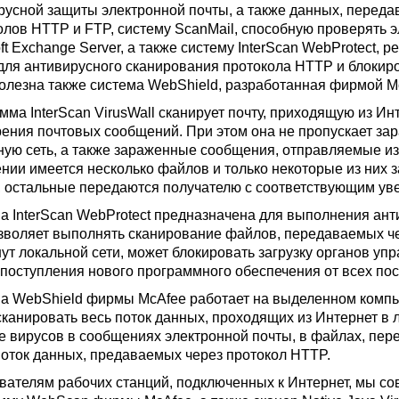
русной защиты электронной почты, а также данных, перед
олов HTTP и FTP, систему ScanMail, способную проверять 
ft Exchange Server, а также систему InterScan WebProtect, 
 для антивирусного сканирования протокола HTTP и блокир
полезна также система WebShield, разработанная фирмой McA
мма InterScan VirusWall сканирует почту, приходящую из И
ения почтовых сообщений. При этом она не пропускает за
ную сеть, а также зараженные сообщения, отправляемые из 
нии имеется несколько файлов и только некоторые из них 
 остальные передаются получателю с соответствующим ув
а InterScan WebProtect предназначена для выполнения антив
зволяет выполнять сканирование файлов, передаваемых чер
ут локальной сети, может блокировать загрузку органов упр
поступления нового программного обеспечения от всех пос
а WebShield фирмы McAfee работает на выделенном компью
сканировать весь поток данных, проходящих из Интернет в 
е вирусов в сообщениях электронной почты, в файлах, пер
поток данных, предаваемых через протокол HTTP.
вателям рабочих станций, подключенных к Интернет, мы со