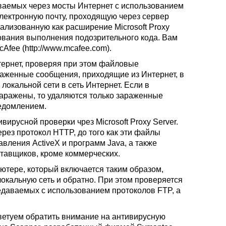
аваемых через мосты Интернет с использованием
электронную почту, проходящую через сервер
реализованную как расширение Microsoft Proxy
ования выполнения подозрительного кода. Вам
fee (http://www.mcafee.com).
нтернет, проверяя при этом файловые
раженные сообщения, приходящие из Интернет, в
локальной сети в сеть Интернет. Если в
заражены, то удаляются только зараженные
едомлением.
ирусной проверки чрез Microsoft Proxy Server.
ез протокол HTTP, до того как эти файлы
авления ActiveX и программ Java, а также
тавщиков, кроме коммерческих.
тере, который включается таким образом,
локальную сеть и обратно. При этом проверяется
едаваемых с использованием протоколов FTP, а
ветуем обратить внимание на антивирусную