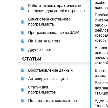
особен
Робототехника: практическое
дополн
введение для детей и взрослых
Пробле
Библиотека системного
Интерн
программиста
рабочи
файлов
Программирование на JAVA
котора
которы
ПК. Шаг за шагом
Аналог
Другие книги
или ло
Статьи
письмо
которо
Восстановление данных
Для то
извест
Антивирусная защита
Все ср
Статьи для
для за
программистов
станци
Пользователю компьютера
Админи
Trend M