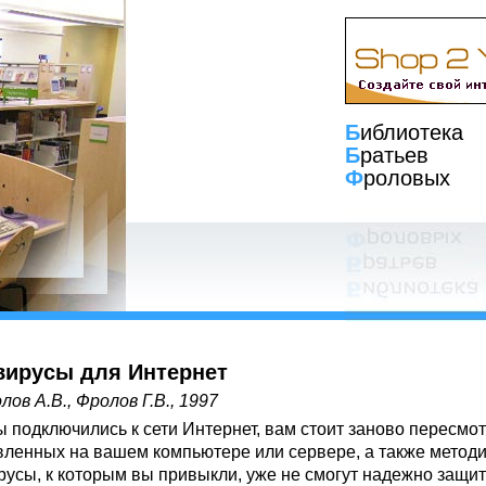
Б
иблиотека
Б
ратьев
Ф
роловых
вирусы для Интернет
лов А.В., Фролов Г.В., 1997
ы подключились к сети Интернет, вам стоит заново пересмо
вленных на вашем компьютере или сервере, а также методи
русы, к которым вы привыкли, уже не смогут надежно защит