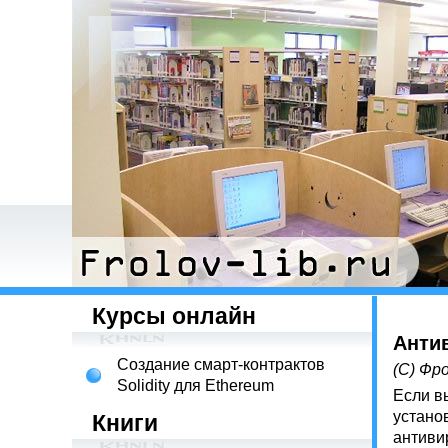
Курсы онлайн
Анти
Создание смарт-контрактов
(С) Фро
Solidity для Ethereum
Если в
устано
Книги
антиви