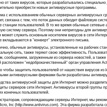
но от таких вирусов, которые разрабатывались специально 
ительно приобрести новые антивирусные программы.
ма с использованием обычных серверных антивирусных сре
ет, связана с тем, что поток данных обходит файловую сис
е станции пользователей. В то же время обычные сетевые 
ую систему сервера. Поэтому они непригодны для антивиру
я может служить основным носителем вирусов в сети Интерн
е вкладываются в "конверт" электронного письма.
ично, обычные антивирусы, установленные на рабочих ста
кальную сеть, также теряют свою эффективность. Пользоват
м, сообщением, загруженным из сервера новостей, а также
й расположен "недоброкачественный" орган управления Act
го чтобы защитить пользователей от нашествия вирусов из 
ными антивирусными фирмами были разработаны антивирусы
едства антивирусной защиты для Интернет можно разделить 
щиты серверов сети Интернет. Антивирусы второй группы п
ях конечных пользователей.
страторам, сопровождающим серверы Интернет, мы реком
icro, Inc (http://www.antivirus.com). Эта фирма разработала 