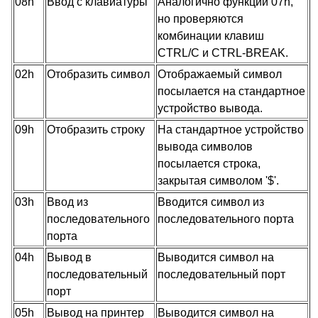
08h
Ввод с клавиатуры
Аналогично функции 07h,
но проверяются
комбинации клавиш
CTRL/C и CTRL-BREAK.
02h
Отобразить символ
Отображаемый символ
посылается на стандартное
устройство вывода.
09h
Отобразить строку
На стандартное устройство
вывода символов
посылается строка,
закрытая символом '$'.
03h
Ввод из
Вводится символ из
последовательного
последовательного порта
порта
04h
Вывод в
Выводится символ на
последовательный
последовательный порт
порт
05h
Вывод на принтер
Выводится символ на