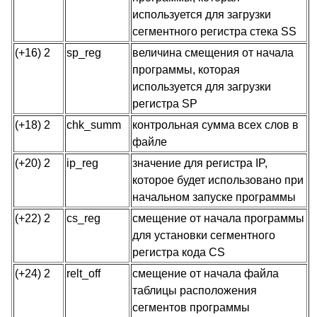
используется для загрузки
сегментного регистра стека SS
(+16) 2
sp_reg
величина смещения от начала
программы, которая
используется для загрузки
регистра SP
(+18) 2
chk_summ
контрольная сумма всех слов в
файле
(+20) 2
ip_reg
значение для регистра IP,
которое будет использовано при
начальном запуске программы
(+22) 2
cs_reg
смещение от начала программы
для установки сегментного
регистра кода CS
(+24) 2
relt_off
смещение от начала файла
таблицы расположения
сегментов программы