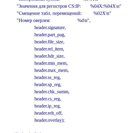
          "Значения для регистров CS:IP:        %04X:%04X\n"

          "Смещение табл. перемещений:          %02X\n"

          "Номер оверлея:                       %d\n",

                         header.signature,

                         header.part_pag,

                         header.file_size,

                         header.rel_item,

                         header.hdr_size,

                         header.min_mem,

                         header.max_mem,

                         header.ss_reg,

                         header.sp_reg,

                         header.chk_summ,

                         header.cs_reg,

                         header.ip_reg,

                         header.relt_off,

                         header.overlay);
