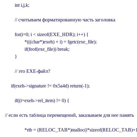
        int i,j,k;

        // считываем форматированную часть заголовка

        for(i=0; i < sizeof(EXE_HDR); i++) {

                *(((char*)exeh) + i) = fgetc(exe_file);

                if(feof(exe_file)) break;

        }

        // это EXE-файл?

     if(exeh->signature != 0x5a4d) return(-1);

        if((i=exeh->rel_item) != 0) {

// если есть таблица перемещений, заказываем для нее память

                *rtb = (RELOC_TAB*)malloc(i*sizeof(RELOC_TAB)+16