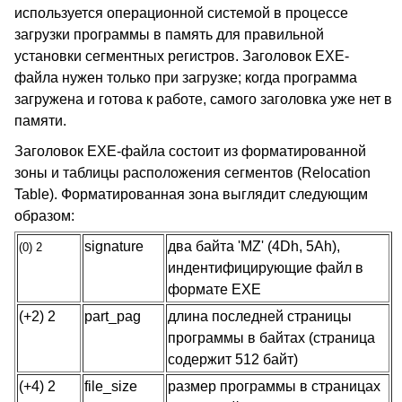
используется операционной системой в процессе
загрузки программы в память для правильной
установки сегментных регистров. Заголовок EXE-
файла нужен только при загрузке; когда программа
загружена и готова к работе, самого заголовка уже нет в
памяти.
Заголовок EXE-файла состоит из форматированной
зоны и таблицы расположения сегментов (Relocation
Table). Форматированная зона выглядит следующим
образом:
signature
два байта 'MZ' (4Dh, 5Ah),
(0) 2
индентифицирующие файл в
формате EXE
(+2) 2
part_pag
длина последней страницы
программы в байтах (страница
содержит 512 байт)
(+4) 2
file_size
размер программы в страницах