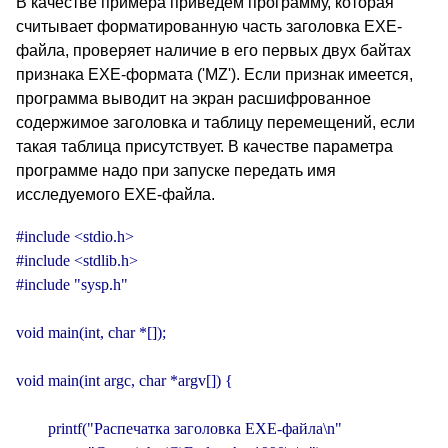
В качестве примера приведем программу, которая
считывает форматированную часть заголовка EXE-
файла, проверяет наличие в его первых двух байтах
признака EXE-формата ('MZ'). Если признак имеется,
программа выводит на экран расшифрованное
содержимое заголовка и таблицу перемещений, если
такая таблица присутствует. В качестве параметра
программе надо при запуске передать имя
исследуемого EXE-файла.
#include <stdio.h>

#include <stdlib.h>

#include "sysp.h"

void main(int, char *[]);

void main(int argc, char *argv[]) {

        printf("Распечатка заголовка EXE-файла\n"
