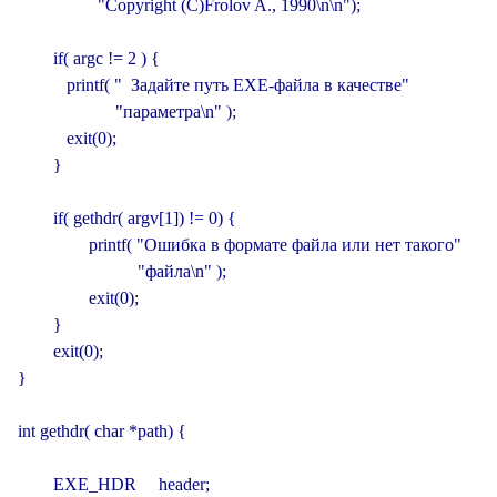
                  "Copyright (C)Frolov A., 1990\n\n");

        if( argc != 2 ) {

           printf( "  Задайте путь EXE-файла в качестве"

                      "параметра\n" );

           exit(0);

        }

        if( gethdr( argv[1]) != 0) {

                printf( "Ошибка в формате файла или нет такого"

                           "файла\n" );

                exit(0);

        }

        exit(0);

}

int gethdr( char *path) {

        EXE_HDR     header;
