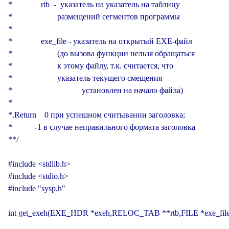
*              rtb  -  указатель на указатель на таблицу

*                      размещений сегментов программы

*

*              exe_file - указатель на открытый EXE-файл

*                      (до вызова функции нельзя обращаться

*                      к этому файлу, т.к. считается, что

*                      указатель текущего смещения

*                                  установлен на начало файла)

*

*.Return    0 при успешном считывании заголовка;

*           -1 в случае неправильного формата заголовка

**/

#include <stdlib.h>

#include <stdio.h>

#include "sysp.h"

int get_exeh(EXE_HDR *exeh,RELOC_TAB **rtb,FILE *exe_file)