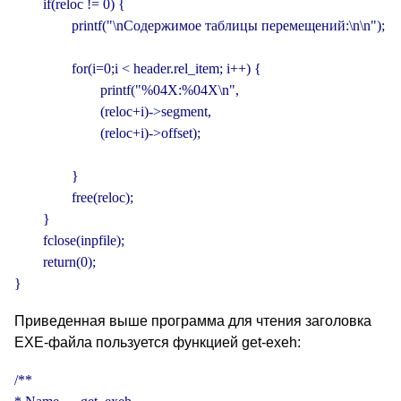
        if(reloc != 0) {

                printf("\nСодержимое таблицы перемещений:\n\n");

                for(i=0;i < header.rel_item; i++) {

                        printf("%04X:%04X\n",

                        (reloc+i)->segment,

                        (reloc+i)->offset);

                }

                free(reloc);

        }

        fclose(inpfile);

        return(0);

}
Приведенная выше программа для чтения заголовка
EXE-файла пользуется функцией get-exeh:
/**
