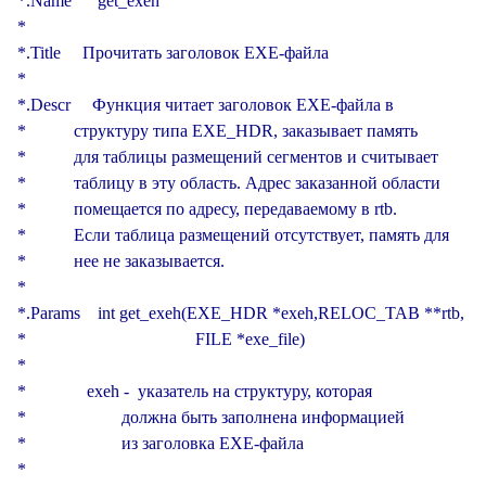
*.Name      get_exeh

*

*.Title     Прочитать заголовок EXE-файла

*

*.Descr     Функция читает заголовок EXE-файла в

*           структуру типа EXE_HDR, заказывает память

*           для таблицы размещений сегментов и считывает

*           таблицу в эту область. Адрес заказанной области

*           помещается по адресу, передаваемому в rtb.

*           Если таблица размещений отсутствует, память для

*           нее не заказывается.

*

*.Params    int get_exeh(EXE_HDR *exeh,RELOC_TAB **rtb,

*                                       FILE *exe_file)

*

*              exeh -  указатель на структуру, которая

*                      должна быть заполнена информацией

*                      из заголовка EXE-файла

*
