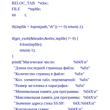
        RELOC_TAB   *reloc;

        FILE        *inpfile;

        int         i;

        if((inpfile = fopen(path,"rb")) == 0) return(-1);

        if(get_exeh(&header,&reloc,inpfile) != 0) {

                fclose(inpfile);

                return(-1);

        }

        printf("Магическое число:                   %04X\n"

          "Длина последней страницы файла:      %d\n"

          "Количество страниц в файле:          %d\n"

          "Кол. элементов табл. перемещений:    %d\n"

          "Размер заголовка в параграфах:       %d\n"

          "Минимальная память для программы:    %04X\n"

          "Максимальная память для программы:   %04X\n"

          "Значение адреса стека SS:SP:         04X:%04X\n"

          "Контрольная сумма:                   %04X\n"
