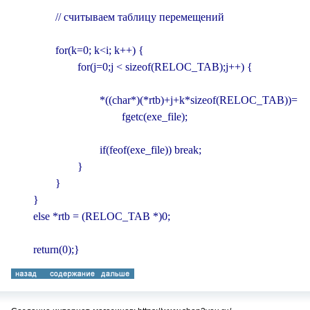
                // считываем таблицу перемещений

                for(k=0; k<i; k++) {

                        for(j=0;j < sizeof(RELOC_TAB);j++) {

                                *((char*)(*rtb)+j+k*sizeof(RELOC_TAB))=

                                        fgetc(exe_file);

                                if(feof(exe_file)) break;

                        }

                }

        }

        else *rtb = (RELOC_TAB *)0;

        return(0);}