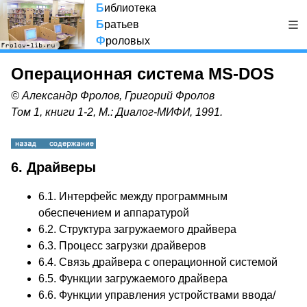
Б
иблиотека
Б
ратьев
Ф
роловых
Операционная система MS-DOS
© Александр Фролов, Григорий Фролов
Том 1, книги 1-2, М.: Диалог-МИФИ, 1991.
6. Драйверы
6.1.
Интерфейс между программным
обеспечением и аппаратурой
6.2.
Структура загружаемого драйвера
6.3.
Процесс загрузки драйверов
6.4.
Связь драйвера с операционной системой
6.5.
Функции загружаемого драйвера
6.6.
Функции управления устройствами ввода/