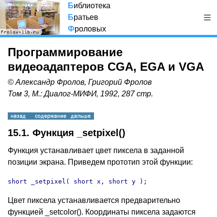
Б
иблиотека
Б
ратьев
Ф
роловых
Программирование
видеоадаптеров CGA, EGA и VGA
© Александр Фролов, Григорий Фролов
Том 3, М.: Диалог-МИФИ, 1992, 287 стр.
15.1. Функция _setpixel()
Функция устанавливает цвет пиксела в заданной
позиции экрана. Приведем прототип этой функции:
short _setpixel( short x, short y );
Цвет пиксела устанавливается предварительно
функцией _setcolor(). Координаты пиксела задаются