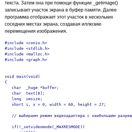
текста. Затем она при помощи функции _getimage()
записывает участок экрана в буфер памяти. Далее
программа отображает этот участок в нескольких
соседних местах экрана, создавая иллюзию
перемещения изображения.
#include <conio.h>

#include <stdlib.h>

#include <malloc.h>

#include <graph.h>

void main(void)

{

   char  _huge *buffer;

   char  text[8];

   long  imsize;

   short i, x = 0, width = 60, height = 27;

   // выбираем режим видеоадаптера с наибольшим разреш
   if(!_setvideomode(_MAXRESMODE))
