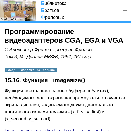
Б
иблиотека
Б
ратьев
Ф
роловых
Программирование
видеоадаптеров CGA, EGA и VGA
© Александр Фролов, Григорий Фролов
Том 3, М.: Диалог-МИФИ, 1992, 287 стр.
15.16. Функция _imagesize()
Функция возвращает размер буфера (в байтах),
необходимого для сохранения прямоугольного участка
экрана дисплея, задаваемого двумя диагонально
противоположными точками - (x_first, y_first) и
(x_second, y_second).
long _imagesize( short x_first,  short y_first,
