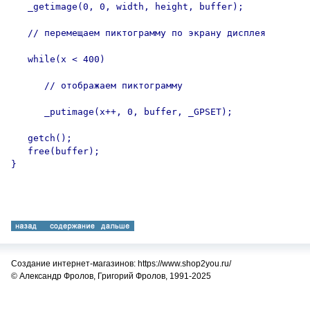
   _getimage(0, 0, width, height, buffer);

   // перемещаем пиктограмму по экрану дисплея

   while(x < 400)

      // отображаем пиктограмму

      _putimage(x++, 0, buffer, _GPSET);

   getch();

   free(buffer);

}

Создание интернет-магазинов: https://www.shop2you.ru/
© Александр Фролов, Григорий Фролов, 1991-2025