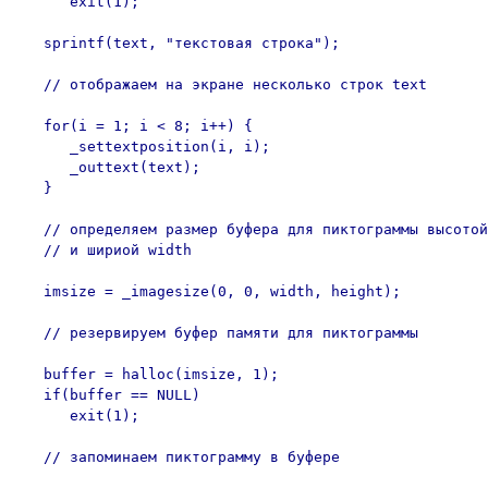
      exit(1);

   sprintf(text, "текстовая строка");

   // отображаем на экране несколько строк text

   for(i = 1; i < 8; i++) {

      _settextposition(i, i);

      _outtext(text);

   }

   // определяем размер буфера для пиктограммы высотой
   // и шириой width

   imsize = _imagesize(0, 0, width, height);

   // резервируем буфер памяти для пиктограммы

   buffer = halloc(imsize, 1);

   if(buffer == NULL)

      exit(1);

   // запоминаем пиктограмму в буфере
