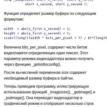
           short x_second, short y_second );
Функция определяет размер буфера по следующим
формулам:
width  = abs(x_first-x_second) + 1;

height = abs(y_first-y_second) + 1;

size=((long)((width * bits_per_pixel + 7) / 8)*(long)h
Величина bits_per_pixel, содержит число битов
видеопамяти определяющих один пиксел. Этот
параметр режима видеоадаптера можно получить
через функцию _getvidioconfig().
После вычислений переменная size содержит
необходимый размер буфера в байтах.
Теперь приведем программу, иллюстрирующую
использование функций _imagesize(), _getimage() и
_putimage(). Она переводит видеоадаптер в
графический режим и отображает несколько строк