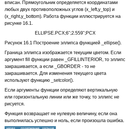
вписан. Прямоугольник определяется координатами
любых двух противоположных углов (x_left,y_top) и
(x_right,y_bottom). Работа функции иллюстрируется на
рисунке 16.1.
ELLIPSE.PCX;6";2.559";PCX
Рисунок 16.1 Построение эллипса функцией _ellipse().
Граница эллипса изображается текущим цветом. Если
аргумент fill функции равен _GFILLINTERIOR, то эллипс
закрашивается, а если _GBORDER - то не
закрашивается. Для изменения текущего цвета
используют функцию _setcolor().
Если аргументы функции определяют вертикальную
или горизонтальную линии или же точку, то эллипс не
рисуется.
Функция возвращает не нулевую величину, если она
выполнилась успешно и ноль, если произошла ошибка.