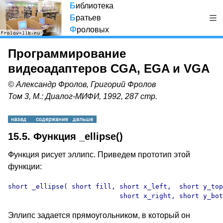
Б
иблиотека
Б
ратьев
Ф
роловых
Программирование
видеоадаптеров CGA, EGA и VGA
© Александр Фролов, Григорий Фролов
Том 3, М.: Диалог-МИФИ, 1992, 287 стр.
15.5. Функция _ellipse()
Функция рисует эллипс. Приведем прототип этой
функции:
short _ellipse( short fill, short x_left,  short y_top
                            short x_right, short y_bot
Эллипс задается прямоугольником, в который он