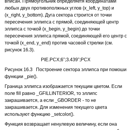
вписан. Прямоугольник определяетя координатами
любых двух противополжных углов (x_left, y_top) и
(x_right, y_bottom). Дуга сектора строится от точки
пересечения эллипса с прямой, соединяющей центр
эллипса с точкой (x_begin, y_begin) до точки
пересечения эллипса прямой, соединяющей его центр с
точкой (x_end, y_end) против часовой стрелки (см.
рисунок 16.3).
PIE.PCX;6";3.439";PCX
Рисунок 16.3 Построение сектора эллипса при помоши
функции _pie().
Граница эллипса изображается текущим цветом. Если
поле fill равно _GFILLINTERIOR, то эллипс
закрашивается, а если _GBORDER - то не
закрашивается. Для изменения текущего цвета
используют функцию _setcolor().
Функция возвращает ненулевую величину, если она