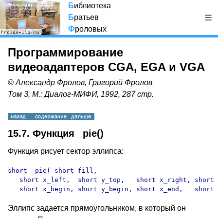
Б
иблиотека
Б
ратьев
Ф
роловых
Программирование
видеоадаптеров CGA, EGA и VGA
© Александр Фролов, Григорий Фролов
Том 3, М.: Диалог-МИФИ, 1992, 287 стр.
15.7. Функция _pie()
Функция рисует сектор эллипса:
short _pie( short fill,

   short x_left,  short y_top,   short x_right, short 
   short x_begin, short y_begin, short x_end,   short 
Эллипс задается прямоугольником, в который он