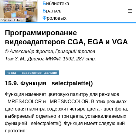
Б
иблиотека
Б
ратьев
Ф
роловых
Программирование
видеоадаптеров CGA, EGA и VGA
© Александр Фролов, Григорий Фролов
Том 3, М.: Диалог-МИФИ, 1992, 287 стр.
15.9. Функция _selectpalette()
Функция изменяет цветовую палитру для режимов
_MRES4COLOR и _MRESNOCOLOR. В этих режимах
цветовая палитра содержит четыре цвета - цвет фона,
выбираемый отдельно и три цвета, устанавливаемых
функцией _selectpalette(). Функция имеет следующий
прототип: