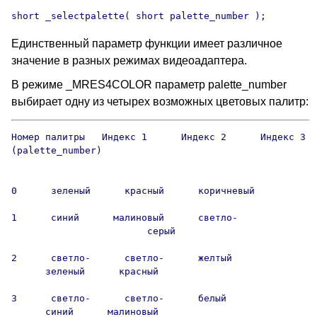
short _selectpalette( short palette_number );
Единственный параметр функции имеет различное
значение в разных режимах видеоадаптера.
В режиме _MRES4COLOR параметр palette_number
выбирает одну из четырех возможных цветовых палитр:
Номер палитры   Индекс 1      Индекс 2      Индекс 3

(palette_number)

0      зеленый      красный      коричневый

1      синий      малиновый      светло-

                        серый

2      светло-      светло-      желтый

      зеленый      красный

3      светло-      светло-      белый

      синий      малиновый