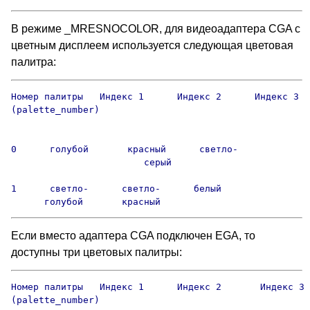
В режиме _MRESNOCOLOR, для видеоадаптера CGA с
цветным дисплеем используется следующая цветовая
палитра:
Номер палитры   Индекс 1      Индекс 2      Индекс 3

(palette_number)

0      голубой       красный      светло-

                        серый

1      светло-      светло-      белый

      голубой       красный
Если вместо адаптера CGA подключен EGA, то
доступны три цветовых палитры:
Номер палитры   Индекс 1      Индекс 2       Индекс 3

(palette_number)
