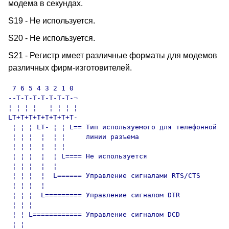
модема в секундах.
S19 - Не используется.
S20 - Не используется.
S21 - Регистр имеет различные форматы для модемов
различных фирм-изготовителей.
 7 6 5 4 3 2 1 0

--T-T-T-T-T-T-T-¬

¦ ¦ ¦ ¦   ¦ ¦ ¦ ¦

LT+T+T+T+T+T+T+T-

 ¦ ¦ ¦ LT- ¦ ¦ L== Тип используемого для телефонной

 ¦ ¦ ¦  ¦  ¦ ¦     линии разъема

 ¦ ¦ ¦  ¦  ¦ ¦

 ¦ ¦ ¦  ¦  ¦ L==== Не используется

 ¦ ¦ ¦  ¦  ¦       

 ¦ ¦ ¦  ¦  L====== Управление сигналами RTS/CTS

 ¦ ¦ ¦  ¦          

 ¦ ¦ ¦  L========= Управление сигналом DTR

 ¦ ¦ ¦

 ¦ ¦ L============ Управление сигналом DCD

 ¦ ¦
