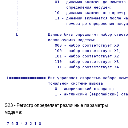
 ¦   ¦                01 - динамик включен до момента

 ¦   ¦                     определения несущей;

 ¦   ¦                10 - динамик включен все время;

 ¦   ¦                11 - динамик включается после на
 ¦   ¦                     номера до определения несущ
 ¦   ¦             

 ¦   L============ Данные биты определяют набор ответо
 ¦                 используемых модемом:

 ¦                    000 - набор соответствует X0;

 ¦                    100 - набор соответствует X1;

 ¦                    101 - набор соответствует X2;

 ¦                    110 - набор соответствует X3;

 ¦                    111 - набор соответствует X4

 ¦    

 L================ Бит управляет скоростью набора номе
                   тональной системе вызова:

                      0 - американский стандарт;

                      1 - английский (европейский) ста
S23 - Регистр определяет различные параметры
модема:
 7 6 5 4 3 2 1 0
