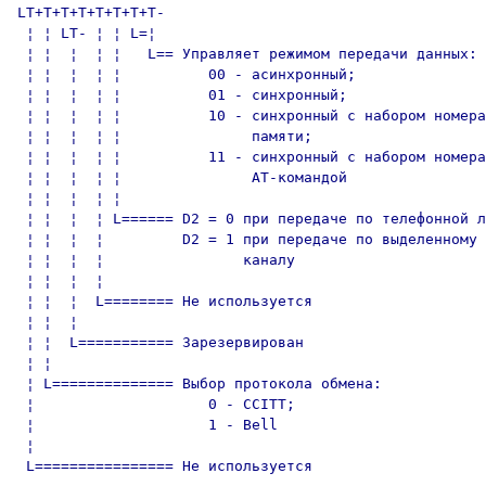
LT+T+T+T+T+T+T+T-

 ¦ ¦ LT- ¦ ¦ L=¦

 ¦ ¦  ¦  ¦ ¦   L== Управляет режимом передачи данных:

 ¦ ¦  ¦  ¦ ¦          00 - асинхронный;

 ¦ ¦  ¦  ¦ ¦          01 - синхронный;

 ¦ ¦  ¦  ¦ ¦          10 - синхронный с набором номера
 ¦ ¦  ¦  ¦ ¦               памяти;

 ¦ ¦  ¦  ¦ ¦          11 - синхронный с набором номера
 ¦ ¦  ¦  ¦ ¦               AT-командой

 ¦ ¦  ¦  ¦ ¦       

 ¦ ¦  ¦  ¦ L====== D2 = 0 при передаче по телефонной л
 ¦ ¦  ¦  ¦         D2 = 1 при передаче по выделенному

 ¦ ¦  ¦  ¦                каналу

 ¦ ¦  ¦  ¦         

 ¦ ¦  ¦  L======== Не используется

 ¦ ¦  ¦            

 ¦ ¦  L=========== Зарезервирован

 ¦ ¦             

 ¦ L============== Выбор протокола обмена:

 ¦                    0 - CCITT;

 ¦                    1 - Bell

 ¦                 

 L================ Не используется