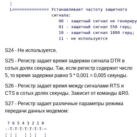
  ¦                

  L=============== Устанавливает частоту защитного

                   сигнала:

                      00 - защитный сигнал не генериру
                      01 - защитный сигнал 550 герц;

                      10 - защитный сигнал 1800 герц;

                      11 - не используется
S24 - Не используется.
S25 - Регистр задает время задержки сигнала DTR в
сотых долях секунды. Так, если регистр содержит число
5, то время задержки равно 5 * 0,001 = 0,005 секунды.
S26 - Регистр задает время между сигналами RTS и
CTS в сотых долях секунды. Зависит от команды &R0.
S27 - Регистр задает различные параметры режима
передачи данных модемом:
 7 6 5 4 3 2 1 0

--T-T-T-T-T-T-T-¬

¦ ¦ ¦   ¦ ¦ ¦   ¦
