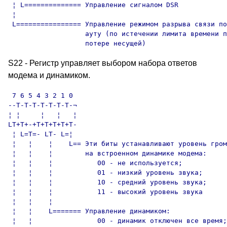
 ¦ L============== Управление сигналом DSR

 ¦

 L================ Управление режимом разрыва связи по
                   ауту (по истечении лимита времени п
                   потере несущей)
S22 - Регистр управляет выбором набора ответов
модема и динамиком.
 7 6 5 4 3 2 1 0

--T-T-T-T-T-T-T-¬

¦ ¦     ¦   ¦   ¦

LT+T+-+T+T+T+T+T-

 ¦ L=T=- LT- L=¦

 ¦   ¦    ¦    L== Эти биты устанавливают уровень гром
 ¦   ¦    ¦        на встроенном динамике модема:

 ¦   ¦    ¦           00 - не используется;

 ¦   ¦    ¦           01 - низкий уровень звука;

 ¦   ¦    ¦           10 - средний уровень звука;

 ¦   ¦    ¦           11 - высокий уровень звука

 ¦   ¦    ¦

 ¦   ¦    L======= Управление динамиком:

 ¦   ¦                00 - динамик отключен все время;
