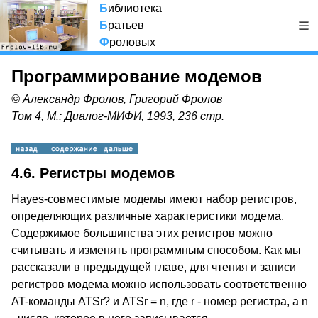
Б
иблиотека
Б
ратьев
Ф
роловых
Программирование модемов
© Александр Фролов, Григорий Фролов
Том 4, М.: Диалог-МИФИ, 1993, 236 стр.
4.6. Регистры модемов
Hayes-совместимые модемы имеют набор регистров,
определяющих различные характеристики модема.
Содержимое большинства этих регистров можно
считывать и изменять программным способом. Как мы
рассказали в предыдущей главе, для чтения и записи
регистров модема можно использовать соответственно
AT-команды ATSr? и ATSr = n, где r - номер регистра, а n