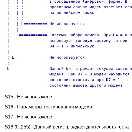
 ¦ ¦ ¦ ¦           в сокращенной (цифровой) форме. В

 ¦ ¦ ¦ ¦           противном случае модем отвечает сло
 ¦ ¦ ¦ ¦           на английском языке

 ¦ ¦ ¦ ¦

 ¦ ¦ ¦ L========== Не используется

 ¦ ¦ ¦

 ¦ ¦ L============ Система набора номера. При D4 = 0 м
 ¦ ¦               использует тоновую систему, а при

 ¦ ¦               D4 = 1 - импульсную

 ¦ ¦

 ¦ L============== Не используется

 ¦

 L================ Данный бит отражает текущее состоян
                   модема. При D7 = 0 модем находится 
                   состоянии ответа, а при D7 = 1 - в

                   состоянии вызова другого модема
S15 - Не используется.
S16 - Параметры тестирования модема.
S17 - Не используется.
S18 (0..255) - Данный регистр задает длительность теста