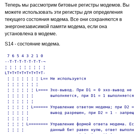
Теперь мы рассмотрим битовые регистры модемов. Вы
можете использовать эти регистры для определения
текущего состояния модема. Все они сохраняются в
энергонезависимой памяти модема, если она
установлена в модеме.
S14 - состояние модема.
 7 6 5 4 3 2 1 0

--T-T-T-T-T-T-T-¬

¦ ¦ ¦ ¦ ¦ ¦ ¦ ¦ ¦

LT+T+T+T+T+T+T+T-

 ¦ ¦ ¦ ¦ ¦ ¦ ¦ L== Не используется

 ¦ ¦ ¦ ¦ ¦ ¦ ¦

 ¦ ¦ ¦ ¦ ¦ ¦ L==== Эхо-вывод. При D1 = 0 эхо-вывод не

 ¦ ¦ ¦ ¦ ¦ ¦       выполняется, при D1 = 1 выполняется

 ¦ ¦ ¦ ¦ ¦ ¦

 ¦ ¦ ¦ ¦ ¦ L====== Управление ответом модема; при D2 =
 ¦ ¦ ¦ ¦ ¦         вывод разрешен, при D2 = 1 - запрещ
 ¦ ¦ ¦ ¦ ¦

 ¦ ¦ ¦ ¦ L======== Управление формой ответа модема. Ес
 ¦ ¦ ¦ ¦           данный бит равен нулю, ответ выполн