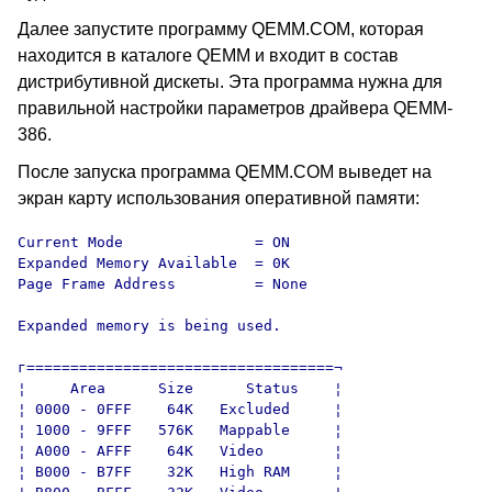
Далее запустите программу QEMM.COM, которая
находится в каталоге QEMM и входит в состав
дистрибутивной дискеты. Эта программа нужна для
правильной настройки параметров драйвера QEMM-
386.
После запуска программа QEMM.COM выведет на
экран карту использования оперативной памяти:
Current Mode               = ON

Expanded Memory Available  = 0K

Page Frame Address         = None

Expanded memory is being used.

г===================================¬

¦     Area      Size      Status    ¦

¦ 0000 - 0FFF    64K   Excluded     ¦

¦ 1000 - 9FFF   576K   Mappable     ¦

¦ A000 - AFFF    64K   Video        ¦

¦ B000 - B7FF    32K   High RAM     ¦
