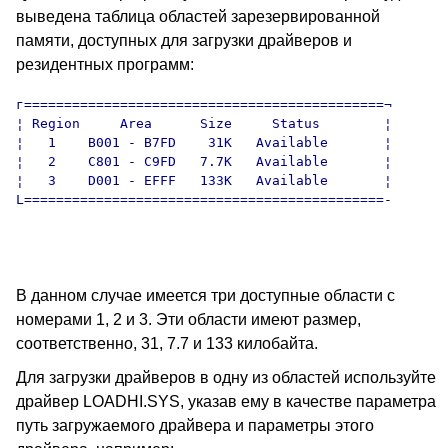
выведена таблица областей зарезервированной
памяти, доступных для загрузки драйверов и
резидентных программ:
г=============================================¬

¦ Region     Area      Size     Status        ¦

¦   1    B001 - B7FD    31K   Available       ¦

¦   2    C801 - C9FD   7.7K   Available       ¦

¦   3    D001 - EFFF   133K   Available       ¦

L=============================================-

В данном случае имеется три доступные области с
номерами 1, 2 и 3. Эти области имеют размер,
соответственно, 31, 7.7 и 133 килобайта.
Для загрузки драйверов в одну из областей используйте
драйвер LOADHI.SYS, указав ему в качестве параметра
путь загружаемого драйвера и параметры этого