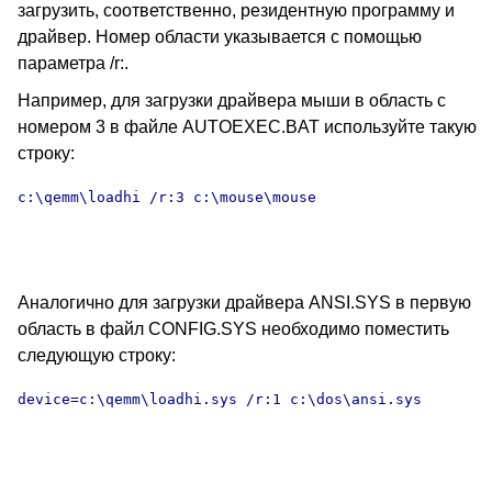
загрузить, соответственно, резидентную программу и
драйвер. Номер области указывается с помощью
параметра /r:.
Например, для загрузки драйвера мыши в область с
номером 3 в файле AUTOEXEC.BAT используйте такую
строку:
c:\qemm\loadhi /r:3 c:\mouse\mouse

Аналогично для загрузки драйвера ANSI.SYS в первую
область в файл CONFIG.SYS необходимо поместить
следующую строку:
device=c:\qemm\loadhi.sys /r:1 c:\dos\ansi.sys
