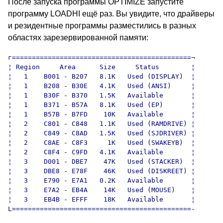
После запуска программы OPTIMIZE запустите
программу LOADHI ещё раз. Вы увидите, что драйверы
и резидентные программы разместились в разных
областях зарезервированной памяти:
г=============================================¬

¦ Region     Area      Size     Status        ¦

¦   1    B001 - B207   8.1K   Used (DISPLAY)  ¦

¦   1    B208 - B30E   4.1K   Used (ANSI)     ¦

¦   1    B30F - B370   1.5K   Available       ¦

¦   1    B371 - B57A   8.1K   Used (EP)       ¦

¦   1    B57B - B7FD    10K   Available       ¦

¦   2    C801 - C848   1.1K   Used (RAMDRIVE) ¦

¦   2    C849 - C8AD   1.5K   Used (SJDRIVER) ¦

¦   2    C8AE - C8F3     1K   Used (SWAKEYB)  ¦

¦   2    C8F4 - C9FD   4.1K   Available       ¦

¦   3    D001 - DBE7    47K   Used (STACKER)  ¦

¦   3    DBE8 - E78F    46K   Used (DISKREET) ¦

¦   3    E790 - E7A1   0.2K   Available       ¦

¦   3    E7A2 - EB4A    14K   Used (MOUSE)    ¦

¦   3    EB4B - EFFF    18K   Available       ¦

L=============================================-
