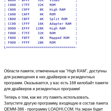
¦ B800 - BFFF    32K   Video        ¦

¦ C000 - C7FF    32K   ROM          ¦

¦ C800 - C9FF     8K   High RAM     ¦

¦ CA00 - CAFF     4K   ROM          ¦

¦ CB00 - CBFF     4K   Split ROM    ¦

¦ CC00 - CFFF    16K   Adapter RAM  ¦

¦ D000 - EFFF   128K   High RAM     ¦

¦ F000 - F7FF    32K   ROM          ¦

¦ F800 - F8FF     4K   Mapped ROM   ¦

¦ F900 - FFFF    28K   ROM          ¦

L===================================-

Области памяти, отмеченные как "High RAM", доступны
для размещения в них драйверов и резидентных
программ. Оказывается, у вас есть 168 килобайт памяти
для драйверов и резидентных программ!
Теперь о том, как же эту память использовать.
Запустите другую программу, входящую в состав пакета
QEMM-386 - программу LOADHI.COM. На экран будет