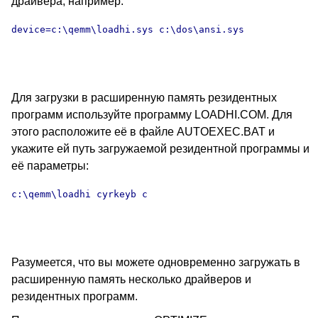
драйвера, например:
device=c:\qemm\loadhi.sys c:\dos\ansi.sys

Для загрузки в расширенную память резидентных
программ используйте программу LOADHI.COM. Для
этого расположите её в файле AUTOEXEC.BAT и
укажите ей путь загружаемой резидентной программы и
её параметры:
c:\qemm\loadhi cyrkeyb c

Разумеется, что вы можете одновременно загружать в
расширенную память несколько драйверов и
резидентных программ.