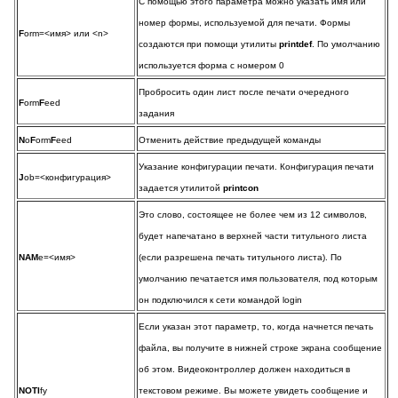
С помощью этого параметра можно указать имя или
номер формы, используемой для печати. Формы
F
orm=<имя> или <n>
создаются при помощи утилиты
printdef
. По умолчанию
используется форма с номером 0
Пробросить один лист после печати очередного
F
orm
F
eed
задания
N
o
F
orm
F
eed
Отменить действие предыдущей команды
Указание конфигурации печати. Конфигурация печати
J
ob=<конфигурация>
задается утилитой
printcon
Это слово, состоящее не более чем из 12 символов,
будет напечатано в верхней части титульного листа
NAM
e=<имя>
(если разрешена печать титульного листа). По
умолчанию печатается имя пользователя, под которым
он подключился к сети командой login
Если указан этот параметр, то, когда начнется печать
файла, вы получите в нижней строке экрана сообщение
об этом. Видеоконтроллер должен находиться в
NOTI
fy
текстовом режиме. Вы можете увидеть сообщение и