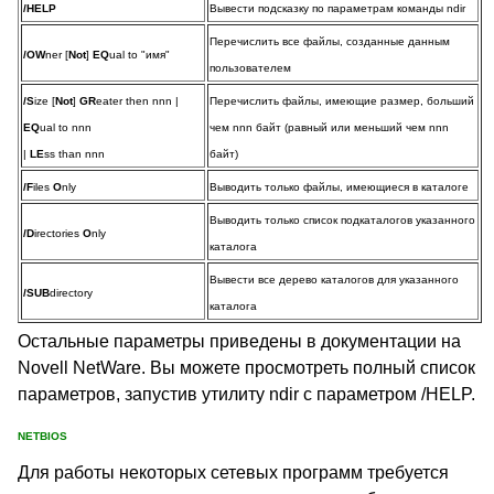
/HELP
Вывести подсказку по параметрам команды ndir
Перечислить все файлы, созданные данным
/OW
ner [
Not
]
EQ
ual to "имя"
пользователем
/S
ize [
Not
]
GR
eater then nnn |
Перечислить файлы, имеющие размер, больший
EQ
ual to nnn
чем nnn байт (равный или меньший чем nnn
|
LE
ss than nnn
байт)
/F
iles
O
nly
Выводить только файлы, имеющиеся в каталоге
Выводить только список подкаталогов указанного
/D
irectories
O
nly
каталога
Вывести все дерево каталогов для указанного
/SUB
directory
каталога
Остальные параметры приведены в документации на
Novell NetWare. Вы можете просмотреть полный список
параметров, запустив утилиту ndir с параметром /HELP.
NETBIOS
Для работы некоторых сетевых программ требуется