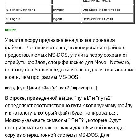
заданий на печать
8. Printer Definitions
printdef
Определение принтеров
9. Logout
logout
Отключение от сети
NCOPY
Утилита ncopy предназначена для копирования
файлов. В отличие от средств копирования файлов,
предоставляемых MS-DOS, утилита ncopy сохраняет
атрибуты файлов, специфические для Novell NetWare,
поэтому она более предпочтительна для использования
в сети, чем программы MS-DOS.
ncopy [путь1]имя-файла [to] путь2 [параметры...]
В строке, приведенной выше, "путь1" и "путь2"
определяют соответственно пути к копируемому файлу
и к каталогу, в который файл будет копироваться.
Можно указывать символы "*" и "?", которые будут
восприниматься так же, как и для обычной команды
copy из операционной системы MS-DOS. Для