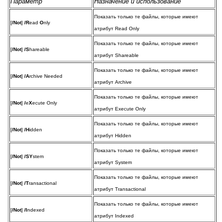
Параметр
Назначение и использование
Показать только те файлы, которые имеют
[
/Not
]
/R
ead
O
nly
атрибут Read Only
Показать только те файлы, которые имеют
[
/Not
]
/S
hareable
атрибут Shareable
Показать только те файлы, которые имеют
[
/Not
]
/A
rchive Needed
атрибут Archive
Показать только те файлы, которые имеют
[
/Not
]
/
e
X
ecute Only
атрибут Execute Only
Показать только те файлы, которые имеют
[
/Not
]
/H
idden
атрибут Hidden
Показать только те файлы, которые имеют
[
/Not
]
/SY
stem
атрибут System
Показать только те файлы, которые имеют
[
/Not
]
/T
ransactional
атрибут Transactional
Показать только те файлы, которые имеют
[
/Not
]
/I
ndexed
атрибут Indexed