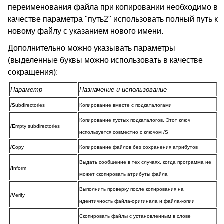
переименования файла при копировании необходимо в
качестве параметра "путь2" использовать полный путь к
новому файлу с указанием нового имени.
Дополнительно можно указывать параметры
(выделенные буквы можно использовать в качестве
сокращения):
Параметр
Назначение и использование
/S
ubdirectories
Копирование вместе с подкаталогами
Копирование пустых подкаталогов. Этот ключ
/E
mpty subdirectories
используется совместно с ключом /S
/C
opy
Копирование файлов без сохранения атрибутов
Выдать сообщение в тех случаях, когда программа не
/I
nform
может скопировать атрибуты файла
Выполнить проверку после копирования на
/V
erify
идентичность файла-оригинала и файла-копии
Скопировать файлы с установленным в слове