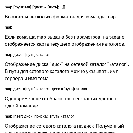
map [функция] [диск: = [путь[;,,,]]
Возможны несколько форматов для команды map.
map
Если команда map выдана без параметров, на экране
отображается карта текущего отображения каталогов.
map диск:=[путь]каталог
Отображение диска "диск" на сетевой каталог "каталог".
В пути для сетевого каталога можно указывать имя
сервера и имя тома.
map диск:=[путь]каталог; диск:=[путь]каталог
Одновременное отображение нескольких дисков в
одной команде.
map insert диск_поиска:=[путь]каталог
Отображение сетевого каталога на диск. Полученный