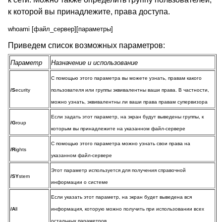
к которой вы принадлежите, права доступа.
whoami [файл_сервер][параметры]
Приведем список возможных параметров:
Параметр
Назначение и использование
С помощью этого параметра вы можете узнать, правам какого
/S
ecurity
пользователя или группы эквивалентны ваши права. В частности,
можно узнать, эквивалентны ли ваши права правам супервизора
Если задать этот параметр, на экран будут выведены группы, к
/G
roup
которым вы принадлежите на указанном файл-сервере
С помощью этого параметра можно узнать свои права на
/R
ights
указанном файл-сервере
Этот параметр используется для получения справочной
/SY
stem
информации о системе
Если указать этот параметр, на экран будет выведена вся
/A
ll
информация, которую можно получить при использовании всех
остальных параметров