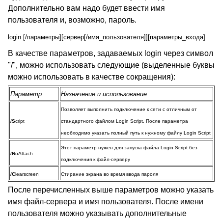
Дополнительно вам надо будет ввести имя
пользователя и, возможно, пароль.
login [/параметры][сервер[/имя_пользователя]][параметры_входа]
В качестве параметров, задаваемых login через символ
"/", можно использовать следующие (выделенные буквы
можно использовать в качестве сокращения):
Параметр
Назначение и использование
Позволяет выполнить подключение к сети с отличным от
/S
cript
стандартного файлом Login Script. После параметра
необходимо указать полный путь к нужному файлу Login Script
Этот параметр нужен для запуска файла Login Script без
/N
oAttach
подключения к файл-серверу
/C
learscreen
Стирание экрана во время ввода пароля
После перечисленных выше параметров можно указать
имя файл-сервера и имя пользователя. После имени
пользователя можно указывать дополнительные