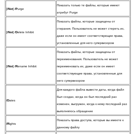
Показать только те файлы, которые имеют
[
/Not
]
/P
urge
атрибут Purge
Показать файлы, которые защищены от
стирания. Пользователь не может стереть их,
[
/Not
]
/D
elete Inhibit
даже если он имеет соответствующие права,
установленные для него супервизором
Показать файлы, которые защищены от
переименования. Пользователь не может
[
/Not
]
/R
ename Inhibit
переименовать их, даже если он имеет
соответствующие права, установленные для
него супервизором
Для каждого файла вывести даты, когда файл
был создан, когда он был последний раз
/D
ates
изменен, выгружен, когда к нему последний раз
выполнялось обращение
Показать права доступа, которые вы имеете к
/R
ights
данному файлу