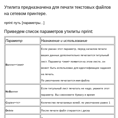
Утилита предназначена для печати текстовых файлов
на сетевом принтере.
nprint путь [параметры...]
Приведем список параметров утилиты nprint:
Параметр
Назначение и использование
Если указан этот параметр, перед началом печати
ваших данных дополнительно печатается титульный
лист. Параметр <имя> появится на этом листе, он
B
anner=<имя>
может быть использован для идентификации задания
на печать.
По умолчанию печатается имя файла
Если титульный лист печатать не надо, укажите этот
N
o
B
anner
параметр. Вы сэкономите бумагу и время
C
opies=<n>
Количество печатаемых копий, по умолчанию равно 1
D
elete
После печати файл стирается с диска