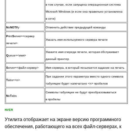
в том случае, если запущена операционная система
Microsoft Windows (и если она правильно установлена
в сети)
N
o
NOTI
fy
Отменить действие предыдущей команды
P
rint
S
erver=<сервер
Указать имя используемого сервера печати
печати>
Укажите имя очереди печати, которая обслуживает
Q
ueue=<имя>
данный принтер
S
erver=<файл-сервер>
Имя сервера, в который посылается задание на печать
При задании этого параметра вместо одного символа
T
abs=<n>
табуляции будет напечатано <n> пробелов
Символы табуляции не будут преобразовываться
N
o
T
abs
в пробелы
NVER
Утилита отображает на экране версию программного
обеспечения, работающего на всех файл-серверах, к