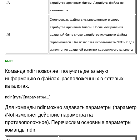
/A
атрибутов архивным битом. Атрибуты файла не
изменяются
Скопировать файлы с установленным в слове
атрибутов архивным битом. После копирования
/M
архивный бит в слове атрибутов исходного файла
сбрасывается. Это позволяет использовать NCOPY для
выполнения архивной выгрузки содержимого каталога
NDIR
Команда ndir позволяет получить детальную
информацию о файлах, расположенных в сетевых
каталогах.
ndir [путь][параметры...]
Для команды ndir можно задавать параметры (параметр
/Not изменяет действие параметра на
противоположное). Перечислим основные параметры
команды ndir: