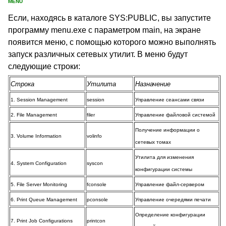
MENU
Если, находясь в каталоге SYS:PUBLIC, вы запустите
программу menu.exe с параметром main, на экране
появится меню, с помощью которого можно выполнять
запуск различных сетевых утилит. В меню будут
следующие строки:
Строка
Утилита
Назначение
1. Session Management
session
Управление сеансами связи
2. File Management
filer
Управление файловой системой
Получение информации о
3. Volume Information
volinfo
сетевых томах
Утилита для изменения
4. System Configuration
syscon
конфигурации системы
5. File Server Monitoring
fconsole
Управление файл-сервером
6. Print Queue Management
pconsole
Управление очередями печати
Определение конфигурации
7. Print Job Configurations
printcon