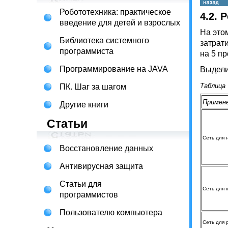
Робототехника: практическое
4.2.
введение для детей и взрослых
На этом
Библиотека системного
затрат
программиста
на 5 п
Программирование на JAVA
Выдели
Таблица 
ПК. Шаг за шагом
Примен
Другие книги
Статьи
Сеть для
Восстановление данных
Антивирусная защита
Статьи для
Сеть для 
программистов
Пользователю компьютера
Сеть для 