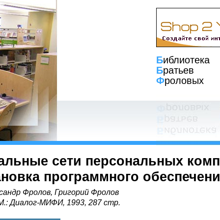
Б
иблиотека
Б
ратьев
Ф
роловых
альные сети персональных комп
ановка программного обеспечен
сандр Фролов, Григорий Фролов
 М.: Диалог-МИФИ, 1993, 287 стр.