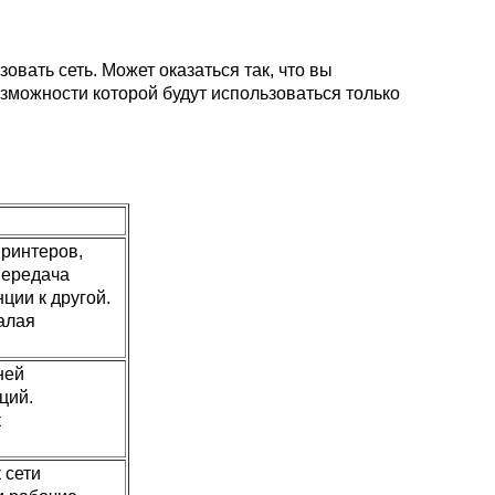
овать сеть. Может оказаться так, что вы
озможности которой будут использоваться только
принтеров,
передача
ции к другой.
алая
ней
ций.
к
 сети