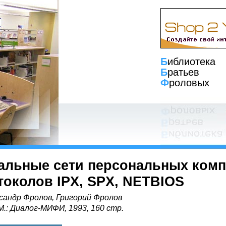
Б
иблиотека
Б
ратьев
Ф
роловых
альные сети персональных комп
токолов IPX, SPX, NETBIOS
сандр Фролов, Григорий Фролов
 М.: Диалог-МИФИ, 1993, 160 стр.