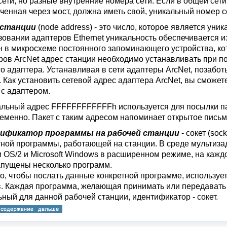
ети, но разные внутренние номера сети. Если в общей сети 
ченная через мост, должна иметь свой, уникальный номер с
 станции
(node address) - это число, которое является ун
зовании адаптеров Ethernet уникальность обеспечивается и
н в микросхеме постоянного запоминающего устройства, кот
ров ArcNet адрес станции необходимо устанавливать при 
о адаптера. Устанавливая в сети адаптеры ArcNet, позаботь
. Как установить сетевой адрес адаптера ArcNet, вы сможе
 с адаптером.
льный адрес FFFFFFFFFFFFh используется для посылки па
еменно. Пакет с таким адресом напоминает открытое письм
ификатор программы на рабочей станции
- сокет (soc
тной программы, работающей на станции. В среде мультиз
и OS/2 и Microsoft Windows в расширенном режиме, на кажд
апущены несколько программ.
го, чтобы послать данные конкретной программе, использу
в. Каждая программа, желающая принимать или передавать 
ьный для данной рабочей станции, идентификатор - сокет.