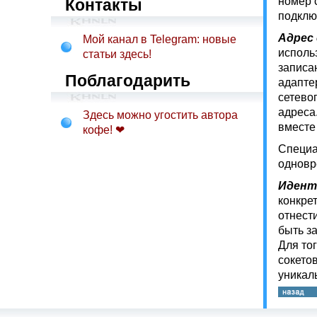
номер с
Контакты
подклю
Адрес
Мой канал в Telegram: новые
исполь
статьи здесь!
записа
Поблагодарить
адапте
сетевог
адреса
Здесь можно угостить автора
вместе
кофе! ❤
Специа
одновр
Идент
конкре
отнест
быть з
Для то
сокето
уникал