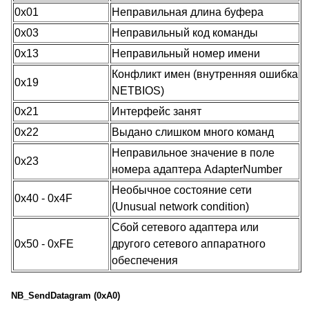
0x01
Неправильная длина буфера
0x03
Неправильный код команды
0x13
Неправильный номер имени
Конфликт имен (внутренняя ошибка
0x19
NETBIOS)
0x21
Интерфейс занят
0x22
Выдано слишком много команд
Неправильное значение в поле
0x23
номера адаптера AdapterNumber
Необычное состояние сети
0x40 - 0x4F
(Unusual network condition)
Сбой сетевого адаптера или
0x50 - 0xFE
другого сетевого аппаратного
обеспечения
NB_SendDatagram (0xA0)