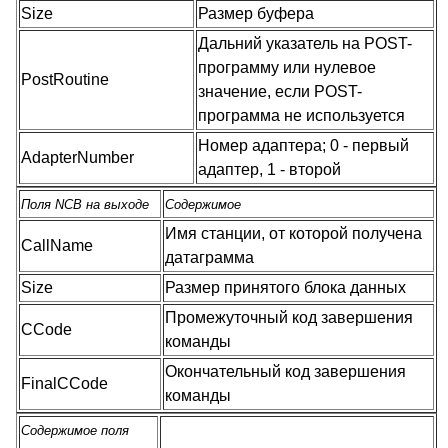
Size
Размер буфера
Дальний указатель на POST-
программу или нулевое
PostRoutine
значение, если POST-
программа не используется
Номер адаптера; 0 - первый
AdapterNumber
адаптер, 1 - второй
Поля NCB на выходе
Содержимое
Имя станции, от которой получена
CallName
датаграмма
Size
Размер принятого блока данных
Промежуточный код завершения
CCode
команды
Окончательный код завершения
FinalCCode
команды
Содержимое поля