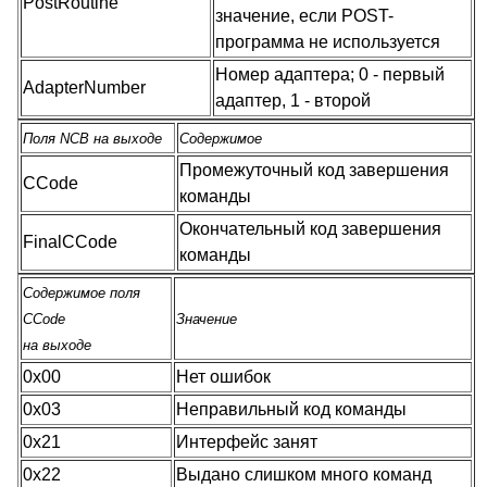
PostRoutine
значение, если POST-
программа не используется
Номер адаптера; 0 - первый
AdapterNumber
адаптер, 1 - второй
Поля NCB на выходе
Содержимое
Промежуточный код завершения
CCode
команды
Окончательный код завершения
FinalCCode
команды
Содержимое поля
CCode
Значение
на выходе
0x00
Нет ошибок
0x03
Неправильный код команды
0x21
Интерфейс занят
0x22
Выдано слишком много команд