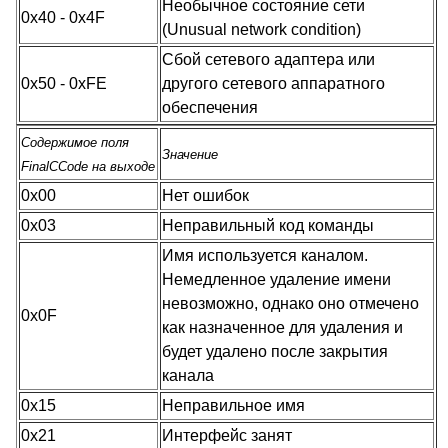
Необычное состояние сети
0x40 - 0x4F
(Unusual network condition)
Сбой сетевого адаптера или
0x50 - 0xFE
другого сетевого аппаратного
обеспечения
Содержимое поля
Значение
FinalCCode на выходе
0x00
Нет ошибок
0x03
Неправильный код команды
Имя используется каналом.
Немедленное удаление имени
невозможно, однако оно отмечено
0x0F
как назначенное для удаления и
будет удалено после закрытия
канала
0x15
Неправильное имя
0x21
Интерфейс занят