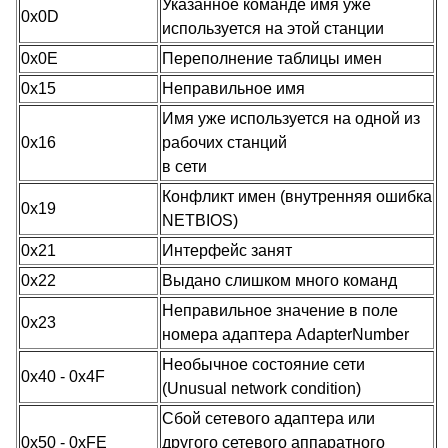
Указанное команде имя уже
0x0D
используется на этой станции
0x0E
Переполнение таблицы имен
0x15
Неправильное имя
Имя уже используется на одной из
0x16
рабочих станций
в сети
Конфликт имен (внутренняя ошибка
0x19
NETBIOS)
0x21
Интерфейс занят
0x22
Выдано слишком много команд
Неправильное значение в поле
0x23
номера адаптера AdapterNumber
Необычное состояние сети
0x40 - 0x4F
(Unusual network condition)
Сбой сетевого адаптера или
0x50 - 0xFE
другого сетевого аппаратного