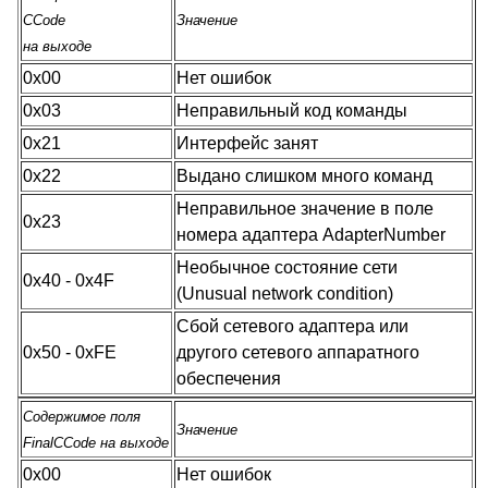
CCode
Значение
на выходе
0x00
Нет ошибок
0x03
Неправильный код команды
0x21
Интерфейс занят
0x22
Выдано слишком много команд
Неправильное значение в поле
0x23
номера адаптера AdapterNumber
Необычное состояние сети
0x40 - 0x4F
(Unusual network condition)
Сбой сетевого адаптера или
0x50 - 0xFE
другого сетевого аппаратного
обеспечения
Содержимое поля
Значение
FinalCCode на выходе
0x00
Нет ошибок