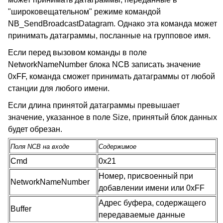
"широковещательном" режиме командой
NB_SendBroadcastDatagram. Однако эта команда может
принимать датаграммы, посланные на групповое имя.
Если перед вызовом команды в поле
NetworkNameNumber блока NCB записать значение
0xFF, команда сможет принимать датаграммы от любой
станции для любого имени.
Если длина принятой датаграммы превышает
значение, указанное в поле Size, принятый блок данных
будет обрезан.
Поля NCB на входе
Содержимое
Cmd
0x21
Номер, присвоенный при
NetworkNameNumber
добавлении имени или 0xFF
Адрес буфера, содержащего
Buffer
передаваемые данные