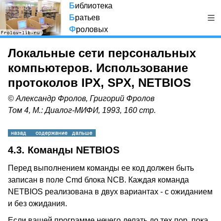
Б
иблиотека
Б
ратьев
Ф
роловых
Локальные сети персональных
компьютеров. Использование
протоколов IPX, SPX, NETBIOS
© Александр Фролов, Григорий Фролов
Том 4, М.: Диалог-МИФИ, 1993, 160 стр.
4.3. Команды NETBIOS
Перед выполнением команды ее код должен быть
записан в поле Cmd блока NCB. Каждая команда
NETBIOS реализована в двух вариантах - с ожиданием
и без ожидания.
Если вашей программе нечего делать до тех пор, пока