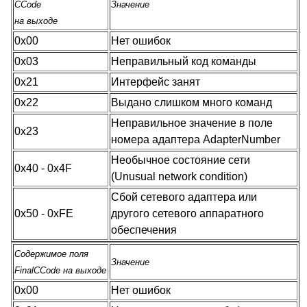
CCode
Значение
на выходе
0x00
Нет ошибок
0x03
Неправильный код команды
0x21
Интерфейс занят
0x22
Выдано слишком много команд
Неправильное значение в поле
0x23
номера адаптера AdapterNumber
Необычное состояние сети
0x40 - 0x4F
(Unusual network condition)
Сбой сетевого адаптера или
0x50 - 0xFE
другого сетевого аппаратного
обеспечения
Содержимое поля
Значение
FinalCCode на выходе
0x00
Нет ошибок