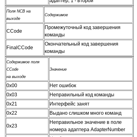
адаптер, 1 - второй
Поля NCB на
Содержимое
выходе
Промежуточный код завершения
CCode
команды
Окончательный код завершения
FinalCCode
команды
Содержимое поля
CCode
Значение
на выходе
0x00
Нет ошибок
0x03
Неправильный код команды
0x21
Интерфейс занят
0x22
Выдано слишком много команд
Неправильное значение в поле
0x23
номера адаптера AdapterNumber