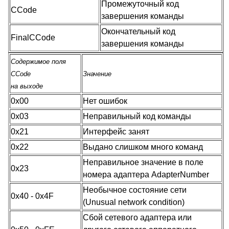
Промежуточный код
CCode
завершения команды
Окончательный код
FinalCCode
завершения команды
Содержимое поля
CCode
Значение
на выходе
0x00
Нет ошибок
0x03
Неправильный код команды
0x21
Интерфейс занят
0x22
Выдано слишком много команд
Неправильное значение в поле
0x23
номера адаптера AdapterNumber
Необычное состояние сети
0x40 - 0x4F
(Unusual network condition)
Сбой сетевого адаптера или