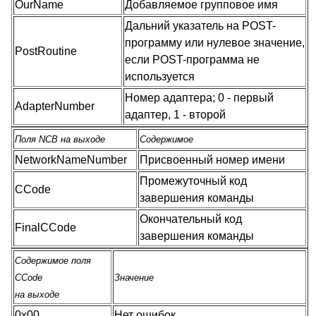
OurName
Добавляемое групповое имя
Дальний указатель на POST-
программу или нулевое значение,
PostRoutine
если POST-программа не
используется
Номер адаптера; 0 - первый
AdapterNumber
адаптер, 1 - второй
Поля NCB на выходе
Содержимое
NetworkNameNumber
Присвоенный номер имени
Промежуточный код
CCode
завершения команды
Окончательный код
FinalCCode
завершения команды
Содержимое поля
CCode
Значение
на выходе
0x00
Нет ошибок