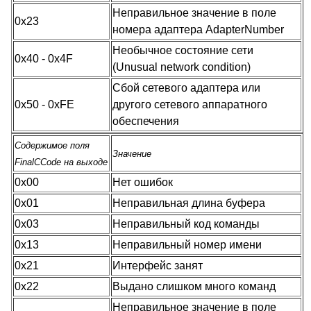
Неправильное значение в поле
0x23
номера адаптера AdapterNumber
Необычное состояние сети
0x40 - 0x4F
(Unusual network condition)
Сбой сетевого адаптера или
0x50 - 0xFE
другого сетевого аппаратного
обеспечения
Содержимое поля
Значение
FinalCCode на выходе
0x00
Нет ошибок
0x01
Неправильная длина буфера
0x03
Неправильный код команды
0x13
Неправильный номер имени
0x21
Интерфейс занят
0x22
Выдано слишком много команд
Неправильное значение в поле