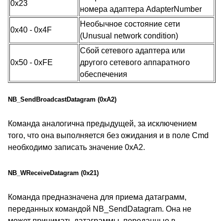
0x23
номера адаптера AdapterNumber
Необычное состояние сети
0x40 - 0x4F
(Unusual network condition)
Сбой сетевого адаптера или
0x50 - 0xFE
другого сетевого аппаратного
обеспечения
NB_SendBroadcastDatagram (0xA2)
Команда аналогична предыдущей, за исключением
того, что она выполняется без ожидания и в поле Cmd
необходимо записать значение 0xA2.
NB_WReceiveDatagram (0x21)
Команда предназначена для приема датаграмм,
переданных командой NB_SendDatagram. Она не
может принимать датаграммы, переданные в