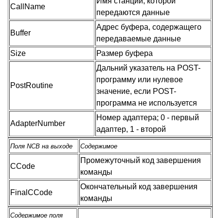
Имя станции, которой
CallName
передаются данные
Адрес буфера, содержащего
Buffer
передаваемые данные
Size
Размер буфера
Дальний указатель на POST-
программу или нулевое
PostRoutine
значение, если POST-
программа не используется
Номер адаптера; 0 - первый
AdapterNumber
адаптер, 1 - второй
Поля NCB на выходе
Содержимое
Промежуточный код завершения
CCode
команды
Окончательный код завершения
FinalCCode
команды
Содержимое поля