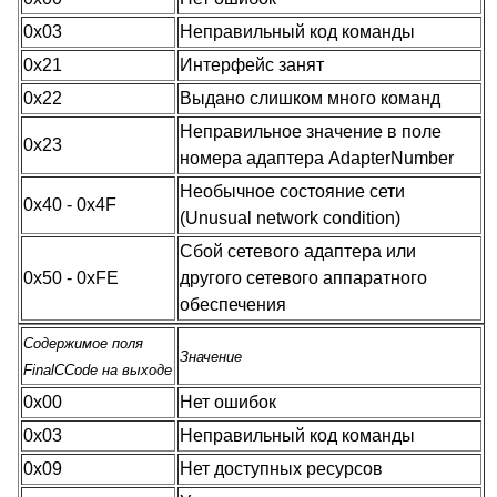
0x03
Неправильный код команды
0x21
Интерфейс занят
0x22
Выдано слишком много команд
Неправильное значение в поле
0x23
номера адаптера AdapterNumber
Необычное состояние сети
0x40 - 0x4F
(Unusual network condition)
Сбой сетевого адаптера или
0x50 - 0xFE
другого сетевого аппаратного
обеспечения
Содержимое поля
Значение
FinalCCode на выходе
0x00
Нет ошибок
0x03
Неправильный код команды
0x09
Нет доступных ресурсов