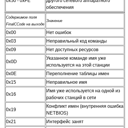
0x50 - 0xFE
другого сетевого аппаратного
обеспечения
Содержимое поля
Значение
FinalCCode на выходе
0x00
Нет ошибок
0x03
Неправильный код команды
0x09
Нет доступных ресурсов
Указанное команде имя уже
0x0D
используется на этой станции
0x0E
Переполнение таблицы имен
0x15
Неправильное имя
Имя уже используется на одной из
0x16
рабочих станций в сети
Конфликт имен (внутренняя ошибка
0x19
NETBIOS)
0x21
Интерфейс занят