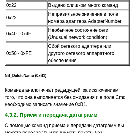
0x22
Выдано слишком много команд
Неправильное значение в поле
0x23
номера адаптера AdapterNumber
Необычное состояние сети
0x40 - 0x4F
(Unusual network condition)
Сбой сетевого адаптера или
0x50 - 0xFE
другого сетевого аппаратного
обеспечения
NB_DeleteName (0xB1)
Команда аналогична предыдущей, за исключением
того, что она выполняется без ожидания и в поле Cmd
необходимо записать значение 0xB1.
4.3.2. Прием и передача датаграмм
С помощью команд приема и передачи датаграмм вы
можете передавать и принимать пакеты без