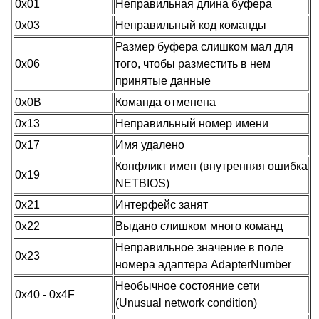
0x01
Неправильная длина буфера
0x03
Неправильный код команды
Размер буфера слишком мал для
0x06
того, чтобы разместить в нем
принятые данные
0x0B
Команда отменена
0x13
Неправильный номер имени
0x17
Имя удалено
Конфликт имен (внутренняя ошибка
0x19
NETBIOS)
0x21
Интерфейс занят
0x22
Выдано слишком много команд
Неправильное значение в поле
0x23
номера адаптера AdapterNumber
Необычное состояние сети
0x40 - 0x4F
(Unusual network condition)