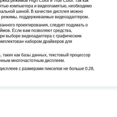
ка режимов High Color и True Color. Так как
ятью компьютера и видеопамятью, необходимо
кальной шиной. В качестве дисплея можно
се режимы, поддерживаемые видеоадаптером.
ванного проектирования, следует подумать о
ймов. Если вам позволяют средства,
При выборе видеоадаптера с графическим
комплектован набором драйверов для
таких как базы данных, текстовый процессор
ычным многочастотным дисплеем.
исплеев с размерами пикселов не больше 0.28,