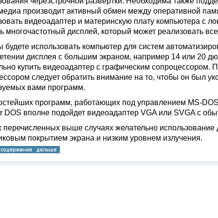
зования черезстрочной развертки. Необходима также поддерж
медиа производит активный обмен между оперативной пам
зовать видеоадаптер и материнскую плату компьютера с ло
ь многочастотный дисплей, который может реализовать в
ы будете использовать компьютер для систем автоматизиро
етении дисплея с большим экраном, например 14 или 20 дю
льно купить видеоадаптер с графическим сопроцессором. 
ессором следует обратить внимание на то, чтобы он был у
зуемых вами программ.
остейших программ, работающих под управлением MS-DOS, 
or DOS вполне подойдет видеоадаптер VGA или SVGA с об
х перечисленных выше случаях желательно использование д
иковым покрытием экрана и низким уровнем излучения.