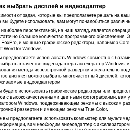
ак выбрать дисплей и видеоадаптер
симости от задач, которые вы предполагаете решать на ва
е вы будете использовать, вам могут понадобиться различн
 наиболее перспективной, на наш взгляд, является опера
статочно большое количество программного обеспечения. Эт
, FoxPro, и мощные графические редакторы, например Corel
ft Word for Windows.
ы предполагаете использовать Windows совместно с базам
выбрать в качестве видеоадаптера акселератор Windows,
зования метода черезстрочной развертки и желательно под
стве дисплея можно выбрать многочастотный дисплей, кот
живаемые видеоадаптером.
ы будете использовать графические редакторы или предпол
ов с высококачественными цветными фотографиями, вам уж
ратором Windows, поддерживающем режимы с высоким раз
трочной развертки и имеющем режимы True Color.
е вы предполагаете использовать компьютер для мультиме
нформации, вам необходим видеоадаптер с акселератором