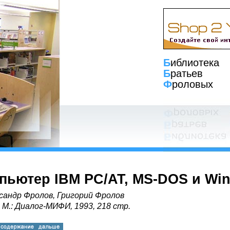
Б
иблиотека
Б
ратьев
Ф
роловых
пьютер IBM PC/AT, MS-DOS и Wi
сандр Фролов, Григорий Фролов
, М.: Диалог-МИФИ, 1993, 218 стр.