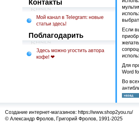
исполь
Контакты
мульти
исполь
Мой канал в Telegram: новые
выбрат
статьи здесь!
Если в
Поблагодарить
приобр
желате
сопроц
Здесь можно угостить автора
исполь
кофе! ❤
Для пр
Word f
Во все
антибл
Создание интернет-магазинов: https://www.shop2you.ru/
© Александр Фролов, Григорий Фролов, 1991-2025