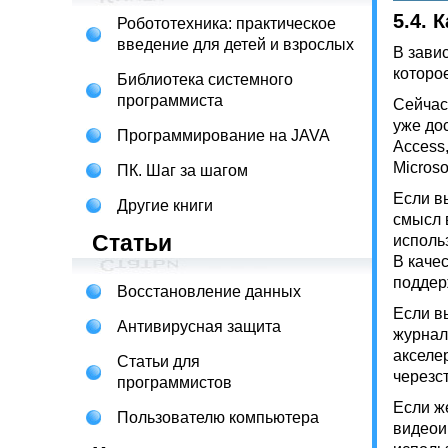
5.4.
К
Робототехника: практическое
введение для детей и взрослых
В зави
которо
Библиотека системного
программиста
Сейчас
уже до
Программирование на JAVA
Access
Microso
ПК. Шаг за шагом
Если в
Другие книги
смысл 
Статьи
исполь
В каче
поддер
Восстановление данных
Если в
Антивирусная защита
журнал
акселе
Статьи для
черезс
программистов
Если ж
Пользователю компьютера
видеои