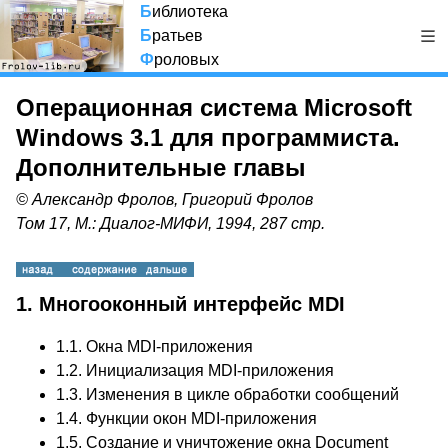
Б
иблиотека
Б
ратьев
Ф
роловых
Операционная система Microsoft
Windows 3.1 для программиста.
Дополнительные главы
© Александр Фролов, Григорий Фролов
Том 17, М.: Диалог-МИФИ, 1994, 287 стр.
1. Многооконный интерфейс MDI
1.1.
Окна MDI-приложения
1.2.
Инициализация MDI-приложения
1.3.
Изменения в цикле обработки сообщений
1.4.
Функции окон MDI-приложения
1.5.
Создание и уничтожение окна Document