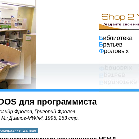
Б
иблиотека
Б
ратьев
Ф
роловых
DOS для программиста
сандр Фролов, Григорий Фролов
, М.: Диалог-МИФИ, 1995, 253 стр.