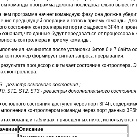
ом команды программа должна последовательно вывести в 
 чем программа начнет командную фазу, она должна убедит
ение предыдущей операции и готов к приему команды. Для
ого состояния контроллера из порта с адресом 3F4h и прове
о означает, что данные будут передаваться от процессора к 
товность контроллера к приему команды.
ыполнения начинается после установки битов 6 и 7 байта о
ы контроллер формирует сигнал запроса прерывания.
 результата процессор считывает состояние контроллера. Э
рах контроллера:
S - регистр основного состояния ;
T0, ST1, ST2, ST3 - регистры дополнительного состояния 
р основного состояния доступен через порт 3F4h, содержи
выполнения контроллером команды через порт данных 3F5h
атах команд и таблицах, приведенных ниже, используются
ачение
Описание