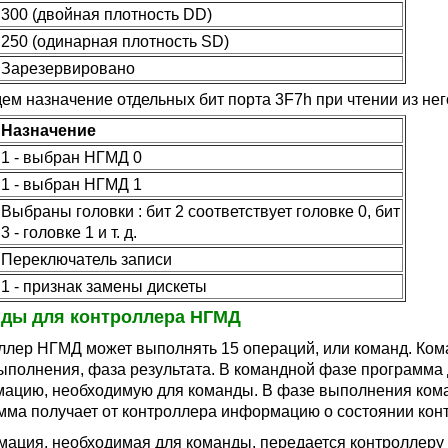
300 (двойная плотность DD)
250 (одинарная плотность SD)
Зарезервировано
ем назначение отдельных бит порта 3F7h при чтении из нег
Назначение
1 - выбран НГМД 0
1 - выбран НГМД 1
Выбраны головки : бит 2 соответствует головке 0, бит
3 - головке 1 и т. д.
Переключатель записи
1 - признак замены дискеты
ды для контроллера НГМД
ллер НГМД может выполнять 15 операций, или команд. Кома
ыполнения, фаза результата. В командной фазе программа
ацию, необходимую для команды. В фазе выполнения коман
мма получает от контроллера информацию о состоянии кон
ация, необходимая для команды, передается контроллеру ч