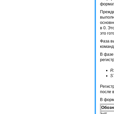
формат
Прежде
выполн
основн
в 0. Эт
это го
Фаза в
команд
В фазе
регист
R
S
Регист
после 
В форм
Обозн