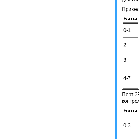
Привед
Биты
0-1
2
3
4-7
Порт 3
контро
Биты
0-3