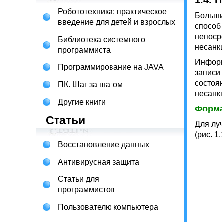
1.4.
Робототехника: практическое
Больши
введение для детей и взрослых
способ
непоср
Библиотека системного
несанк
программиста
Информ
Программирование на JAVA
записи
состоя
ПК. Шаг за шагом
несанк
Другие книги
Форма
Статьи
Для лу
(рис. 1.
Восстановление данных
Антивирусная защита
Статьи для
программистов
Пользователю компьютера