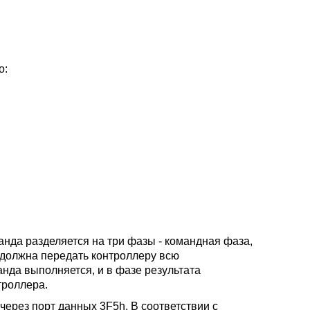
о:
нда разделяется на три фазы - командная фаза,
 должна передать контроллеру всю
да выполняется, и в фазе результата
троллера.
ерез порт данных 3F5h. В соответствии с