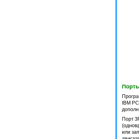
Порты
Програ
IBM PC
дополн
Порт 3
(однов
или за
двигат