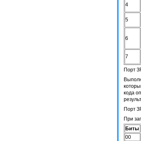
4
5
6
7
Порт 3
Выполн
которы
кода о
резуль
Порт 3F
При за
Биты
00