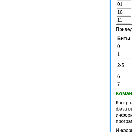
01
10
11
Привед
Биты
0
1
2-5
6
7
Коман
Контро
фаза в
информ
програ
Информ