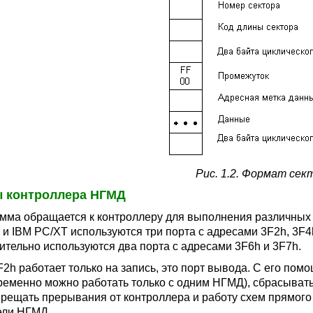
Рис. 1.2. Формат сек
 контроллера НГМД
мма обращается к контроллеру для выполнения различных
 и IBM PC/XT используются три порта с адресами 3F2h, 3F4
ительно используются два порта с адресами 3F6h и 3F7h.
F2h работает только на запись, это порт вывода. С его п
ременно можно работать только с одним НГМД), сбрасывать
прещать прерывания от контроллера и работу схем прямого 
ели НГМД.