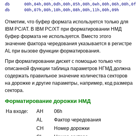
db	00h,04h,00h,0dh,00h,05h,00h,0eh,00h,06h,00h,0fh

db	00h,07h,00h,10h,00h,08h,00h,11h,00h,09h
Отметим, что буфер формата используется только для
IBM PC/AT. В IBM PC/XT при форматировании НМД
буфер формата не используется. Вместо этого
значение фактора чередования указывается в регистре
AL при вызове функции форматирования.
При форматировании дискет с помощью только что
описанной функции таблица параметров НГМД должна
содержать правильное значение количества секторов
на дорожке и другие параметры, например, код размера
сектора.
Форматирование дорожки НМД
На входе:
AH
06h
AL
Фактор чередования
CH
Номер дорожки