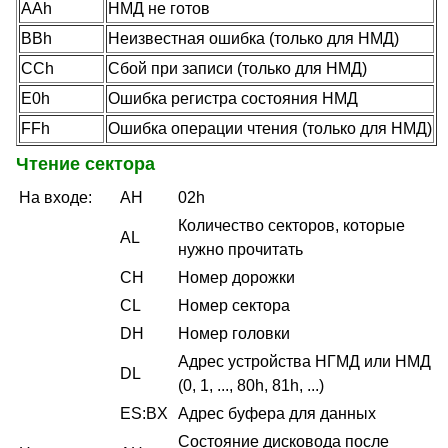
AAh
НМД не готов
BBh
Неизвестная ошибка (только для НМД)
CCh
Сбой при записи (только для НМД)
E0h
Ошибка регистра состояния НМД
FFh
Ошибка операции чтения (только для НМД)
Чтение сектора
На входе:
AH
02h
Количество секторов, которые
AL
нужно прочитать
CH
Номер дорожки
CL
Номер сектора
DH
Номер головки
Адрес устройства НГМД или НМД
DL
(0, 1, ..., 80h, 81h, ...)
ES:BX
Адрес буфера для данных
Состояние дисковода после