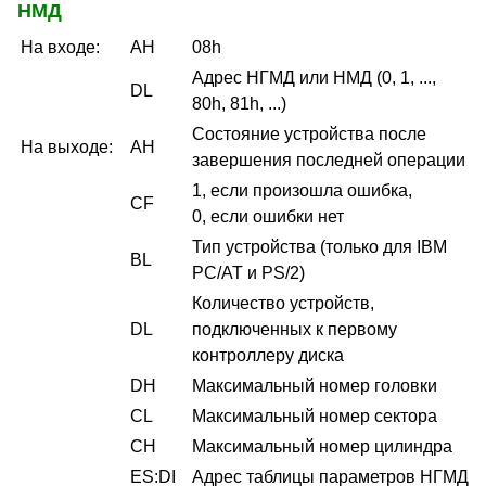
НМД
На входе:
AH
08h
Адрес НГМД или НМД (0, 1, ...,
DL
80h, 81h, ...)
Состояние устройства после
На выходе:
AH
завершения последней операции
1, если произошла ошибка,
CF
0, если ошибки нет
Тип устройства (только для IBM
BL
PC/AT и PS/2)
Количество устройств,
DL
подключенных к первому
контроллеру диска
DH
Максимальный номер головки
CL
Максимальный номер сектора
CH
Максимальный номер цилиндра
ES:DI
Адрес таблицы параметров НГМД