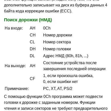
дополнительно записывает на диск из буфера данных 4
байта кода коррекции ошибки (ECC).
Поиск дорожки (НМД)
На входе:
AH
0Ch
CH
Номер дорожки
CL
Номер сектора
DH
Номер головки
DL
Адрес НМД (80h, 81h, ...)
Состояние устройства после
На выходе:
AH
завершения последней операции
1, если произошла ошибка,
CF
0, если ошибки нет
Примечание:
PC, XT, AT, PS/2
С помощью функции 0Ch программа может подвести
головки к дорожке с заданным номером. Функции
чтения и записи секторов не требуют предварительного