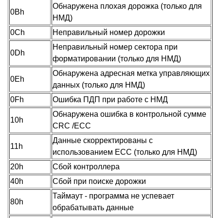
Обнаружена плохая дорожка (только для
0Bh
НМД)
0Ch
Неправильный номер дорожки
Неправильный номер сектора при
0Dh
форматировании (только для НМД)
Обнаружена адресная метка управляющих
0Eh
данных (только для НМД)
0Fh
Ошибка ПДП при работе с НМД
Обнаружена ошибка в контрольной сумме
10h
CRC /ECC
Данные скорректированы с
11h
использованием ECC (только для НМД)
20h
Сбой контроллера
40h
Сбой при поиске дорожки
Таймаут - программа не успевает
80h
обрабатывать данные