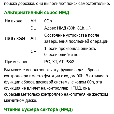
поиска дорожки, они выполняют поиск самостоятельно.
Альтернативный сброс НМД
На входе:
AH
0Dh
DL
Адрес НМД (80h, 81h, ...)
Состояние устройства после
На выходе:
AH
завершения последней операции
1, если произошла ошибка,
CF
0, если ошибки нет
Примечание:
PC, XT, AT, PS/2
Вы можете использовать эту функцию для сброса
контроллера вместо функции с кодом 00h. В отличие от
функции сброса дисковой системы с кодом 00h, эта
функция не влияет на контроллер НГМД, она
сбрасывает только контроллер накопителя на жестком
магнитном диске.
Чтение буфера сектора (НМД)