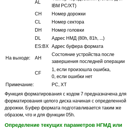
AL
IBM PC/XT)
CH
Номер дорожки
CL
Номер сектора
DH
Номер головки
DL
Адрес НМД (80h, 81h, ...)
ES:BX
Адрес буфера формата
Состояние устройства после
На выходе:
AH
завершения последней операции
1, если произошла ошибка,
CF
0, если ошибки нет
Примечание:
PC, XT
Функция форматирования с кодом 7 предназначена для
форматирования целого диска начиная с определенной
дорожки. Буфер формата подготавливается таким же
образом, что и для функции 05h.
Определение текущих параметров НГМД или