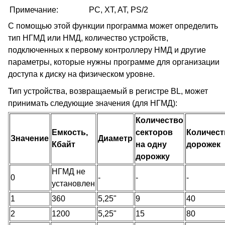
Примечание:
PC, XT, AT, PS/2
С помощью этой функции программа может определить
тип НГМД или НМД, количество устройств,
подключенных к первому контроллеру НМД и другие
параметры, которые нужны программе для организации
доступа к диску на физическом уровне.
Тип устройства, возвращаемый в регистре BL, может
принимать следующие значения (для НГМД):
Количество
Емкость,
секторов
Количест
Значение
Диаметр
Кбайт
на одну
дорожек
дорожку
НГМД не
0
-
-
-
установлен
1
360
5,25"
9
40
2
1200
5,25"
15
80