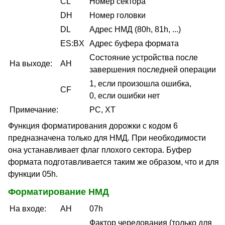
CL
Номер сектора
DH
Номер головки
DL
Адрес НМД (80h, 81h, ...)
ES:BX
Адрес буфера формата
Состояние устройства после
На выходе:
AH
завершения последней операции
1, если произошла ошибка,
CF
0, если ошибки нет
Примечание:
PC, XT
Функция форматирования дорожки с кодом 6
предназначена только для НМД. При необходимости
она устанавливает флаг плохого сектора. Буфер
формата подготавливается таким же образом, что и для
функции 05h.
Форматирование НМД
На входе:
AH
07h
Фактор чередования (только для