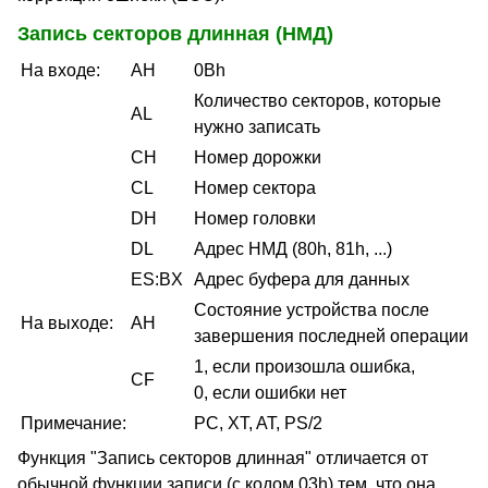
Запись секторов длинная (НМД)
На входе:
AH
0Bh
Количество секторов, которые
AL
нужно записать
CH
Номер дорожки
CL
Номер сектора
DH
Номер головки
DL
Адрес НМД (80h, 81h, ...)
ES:BX
Адрес буфера для данных
Состояние устройства после
На выходе:
AH
завершения последней операции
1, если произошла ошибка,
CF
0, если ошибки нет
Примечание:
PC, XT, AT, PS/2
Функция "Запись секторов длинная" отличается от
обычной функции записи (с кодом 03h) тем, что она