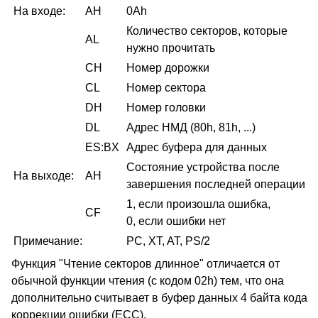
На входе:
AH
0Ah
Количество секторов, которые
AL
нужно прочитать
CH
Номер дорожки
CL
Номер сектора
DH
Номер головки
DL
Адрес НМД (80h, 81h, ...)
ES:BX
Адрес буфера для данных
Состояние устройства после
На выходе:
AH
завершения последней операции
1, если произошла ошибка,
CF
0, если ошибки нет
Примечание:
PC, XT, AT, PS/2
Функция "Чтение секторов длинное" отличается от
обычной функции чтения (с кодом 02h) тем, что она
дополнительно считывает в буфер данных 4 байта кода
коррекции ошибки (ECC).