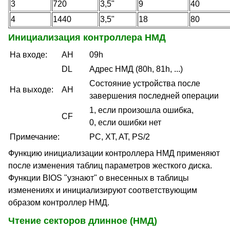
3
720
3,5"
9
40
4
1440
3,5"
18
80
Инициализация контроллера НМД
На входе:
AH
09h
DL
Адрес НМД (80h, 81h, ...)
Состояние устройства после
На выходе:
AH
завершения последней операции
1, если произошла ошибка,
CF
0, если ошибки нет
Примечание:
PC, XT, AT, PS/2
Функцию инициализации контроллера НМД применяют
после изменения таблиц параметров жесткого диска.
Функции BIOS "узнают" о внесенных в таблицы
изменениях и инициализируют соответствующим
образом контроллер НМД.
Чтение секторов длинное (НМД)