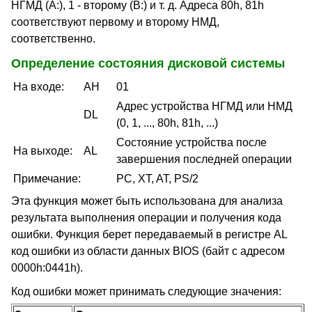
НГМД (A:), 1 - второму (B:) и т. д. Адреса 80h, 81h
соответствуют первому и второму НМД,
соответственно.
Определение состояния дисковой системы
На входе:
AH
01
Адрес устройства НГМД или НМД
DL
(0, 1, ..., 80h, 81h, ...)
Состояние устройства после
На выходе:
AL
завершения последней операции
Примечание:
PC, XT, AT, PS/2
Эта функция может быть использована для анализа
результата выполнения операции и получения кода
ошибки. Функция берет передаваемый в регистре AL
код ошибки из области данных BIOS (байт с адресом
0000h:0441h).
Код ошибки может принимать следующие значения: