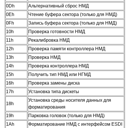
0Dh
Альтернативный сброс НМД
0Eh
Чтение буфера сектора (только для НМД)
0Fh
Запись буфера сектора (только для НМД)
10h
Проверка готовности НМД
11h
Рекалибровка НМД
12h
Проверка памяти контроллера НМД
13h
Проверка НМД
14h
Проверка контроллера НМД
15h
Получить тип НМД или НГМД
16h
Проверка замены диска
17h
Установка типа дискеты
Установка среды носителя данных для
18h
форматирования
19h
Парковка головок (только для НМД)
1Ah
Форматирование НМД с интерфейсом ESDI