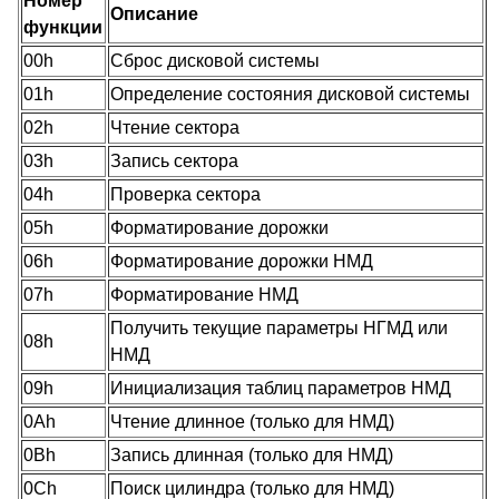
Номер
Описание
функции
00h
Сброс дисковой системы
01h
Определение состояния дисковой системы
02h
Чтение сектора
03h
Запись сектора
04h
Проверка сектора
05h
Форматирование дорожки
06h
Форматирование дорожки НМД
07h
Форматирование НМД
Получить текущие параметры НГМД или
08h
НМД
09h
Инициализация таблиц параметров НМД
0Ah
Чтение длинное (только для НМД)
0Bh
Запись длинная (только для НМД)
0Ch
Поиск цилиндра (только для НМД)