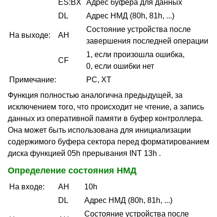
ES:BX
Адрес буфера для данных
DL
Адрес НМД (80h, 81h, ...)
Состояние устройства после
На выходе:
AH
завершения последней операции
1, если произошла ошибка,
CF
0, если ошибки нет
Примечание:
PC, XT
Функция полностью аналогична предыдущей, за
исключением того, что происходит не чтение, а запись
данных из оперативной памяти в буфер контроллера.
Она может быть использована для инициализации
содержимого буфера сектора перед форматированием
диска функцией 05h прерывания INT 13h .
Определение состояния НМД
На входе:
AH
10h
DL
Адрес НМД (80h, 81h, ...)
Состояние устройства после