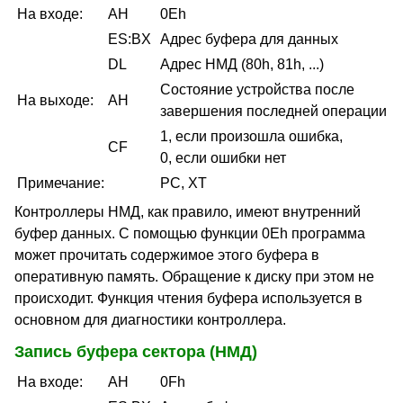
На входе:
AH
0Eh
ES:BX
Адрес буфера для данных
DL
Адрес НМД (80h, 81h, ...)
Состояние устройства после
На выходе:
AH
завершения последней операции
1, если произошла ошибка,
CF
0, если ошибки нет
Примечание:
PC, XT
Контроллеры НМД, как правило, имеют внутренний
буфер данных. С помощью функции 0Eh программа
может прочитать содержимое этого буфера в
оперативную память. Обращение к диску при этом не
происходит. Функция чтения буфера используется в
основном для диагностики контроллера.
Запись буфера сектора (НМД)
На входе:
AH
0Fh