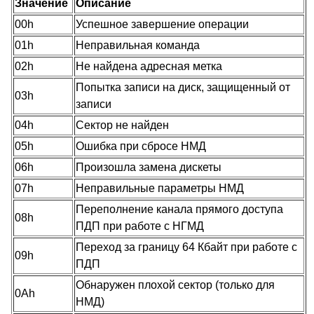
Значение
Описание
00h
Успешное завершение операции
01h
Неправильная команда
02h
Не найдена адресная метка
Попытка записи на диск, защищенный от
03h
записи
04h
Сектор не найден
05h
Ошибка при сбросе НМД
06h
Произошла замена дискеты
07h
Неправильные параметры НМД
Переполнение канала прямого доступа
08h
ПДП при работе с НГМД
Переход за границу 64 Кбайт при работе с
09h
ПДП
Обнаружен плохой сектор (только для
0Ah
НМД)