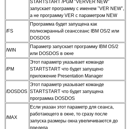
STARTSTART /PGM "VERVER NEW"
запускает программу с именем "VER NEW",
а не программу VER с параметром NEW
Программа будет запущена как
/FS
полноэкранный сеанссеанс IBM OS/2 или
DOSDOS
Параметр запускает программу IBM OS/2
/WIN
или DOSDOS в окне
Этот параметр указывает команде
/PM
STARTSTART что будет запущено
приложение Presentation Manager
Этот параметр указывает команде
/DOSDOS
STARTSTART что будет запущена
программа DOSDOS
Если указан этот параметр для сеанса,
работающего в окне, то сразу после
/MAX
запуска размеры окна увеличиваются до
предела