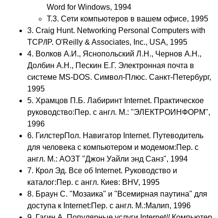
Word for Windows, 1994
Т.3. Сети компьютеров в вашем офисе, 1995
3. Craig Hunt. Networking Personal Computers with
TCP/IP. O'Reilly & Associates, Inc., USA, 1995
4. Волков А.И., Яснопольский Л.Н., Чернов А.Н.,
Долбин А.Н., Пескин Е.Г. Электронная почта в
системе MS-DOS. Символ-Плюс. Санкт-Петербург,
1995
5. Храмцов П.Б. Лабиринт Internet. Практическое
руководство:Пер. с англ. М.: "ЭЛЕКТРОИНФОРМ",
1996
6. ГилстерПол. Навигатор Internet. Путеводитель
для человека с компьютером и модемом:Пер. с
англ. М.: АОЗТ "Джон Уайли энд Санз", 1994
7. Крол Эд. Все об Internet. Руководство и
каталог:Пер. с англ. Киев: BHV, 1995
8. Браун С. "Мозаика" и "Всемирная паутина" для
доступа к Internet:Пер. с англ. М.:Малип, 1996
9. Гагин А. Популярные услуги Internet// Компьютер