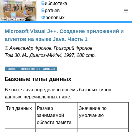
Б
иблиотека
Б
ратьев
Ф
роловых
Microsoft Visual J++. Создание приложений и
аплетов на языке Java. Часть 1
© Александр Фролов, Григорий Фролов
Том 30, М.: Диалог-МИФИ, 1997, 288 стр.
Базовые типы данных
В языке Java определено восемь базовых типов
данных, перечисленных ниже:
Тип данных
Размер
Значение по
занимаемой
умолчанию
области памяти