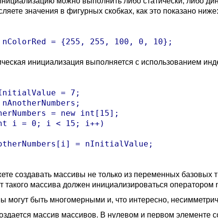
инициализацию можно выполнить либо статически, либо дин
сляете значения в фигурных скобках, как это показано ниже
ческая инициализация выполняется с использованием индек
InitialValue = 7;

 nAnotherNumbers;

herNumbers = new int[15];

nt i = 0; i < 15; i++)

otherNumbers[i] = nInitialValue;

ете создавать массивы не только из переменных базовых т
т такого массива должен инициализироваться оператором 
ы могут быть многомерными и, что интересно, несимметри
оздается массив массивов. В нулевом и первом элементе соз