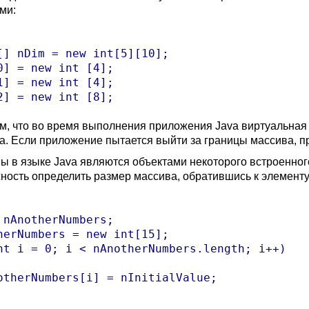
ми:
[] nDim = new int[5][10];

0] = new int [4];

1] = new int [4];

м, что во время выполнения приложения Java виртуальная
а. Если приложение пытается выйти за границы массива, п
ы в языке Java являются объектами некоторого встроенного
ность определить размер массива, обратившись к элементу 
 nAnotherNumbers;

herNumbers = new int[15];

nt i = 0; i < nAnotherNumbers.length; i++)

otherNumbers[i] = nInitialValue;
