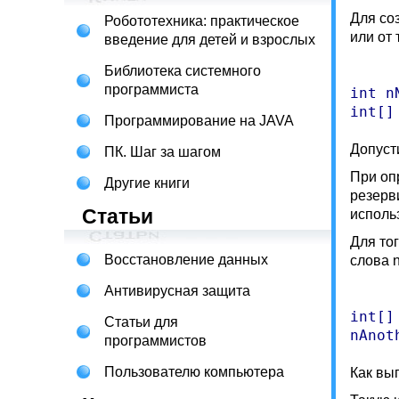
Для со
Робототехника: практическое
или от 
введение для детей и взрослых
Библиотека системного
программиста
int n
Программирование на JAVA
Допуст
ПК. Шаг за шагом
При оп
Другие книги
резерв
Статьи
исполь
Для то
Восстановление данных
слова 
Антивирусная защита
int[]
Статьи для
программистов
Пользователю компьютера
Как вы