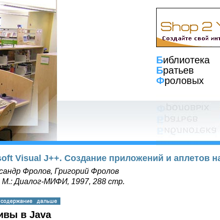
Б
иблиотека
Б
ратьев
Ф
роловых
soft Visual J++. Создание приложений и аплетов н
сандр Фролов, Григорий Фролов
, М.: Диалог-МИФИ, 1997, 288 стр.
ивы в Java