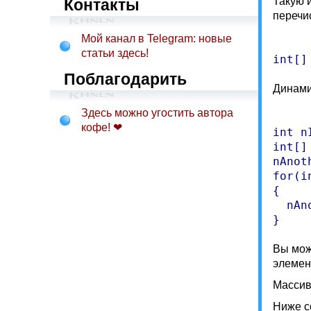
Такую 
Контакты
перечи
Мой канал в Telegram: новые
статьи здесь!
Поблагодарить
Динами
Здесь можно угостить автора
кофе! ❤
int n
int[]
nAnot
for(i
{

  nAn
Вы мож
элемен
Массив
Ниже с