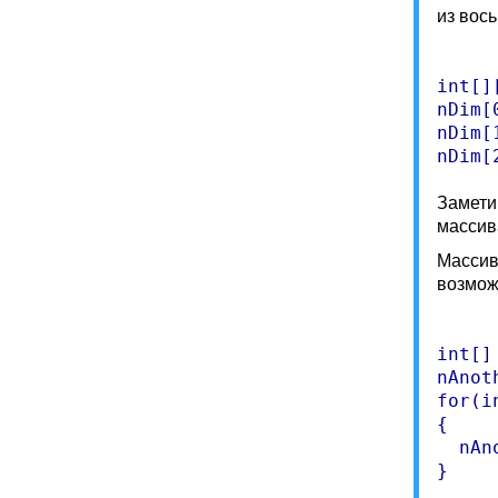
из вось
int[]
nDim[
nDim[
Замети
массив
Массив
возмож
int[]
nAnot
for(i
{

  nAn