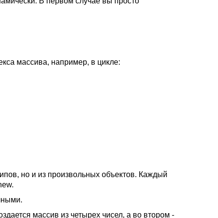
амически. В первом случае вы просто
:
са массива, например, в цикле:
ипов, но и из произвольных объектов. Каждый
new.
чными.
дается массив из четырех чисел, а во втором -