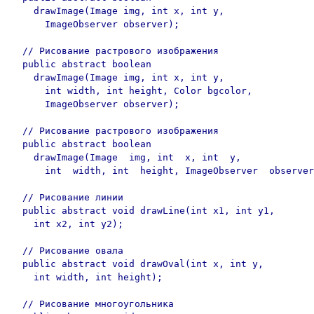
    drawImage(Image img, int x, int y,

      ImageObserver observer);

  // Рисование растрового изображения

  public abstract boolean	

    drawImage(Image img, int x, int y,

      int width, int height, Color bgcolor,

      ImageObserver observer);

  // Рисование растрового изображения

  public abstract boolean	

    drawImage(Image  img, int  x, int  y,

      int  width, int  height, ImageObserver  observer
  // Рисование линии

  public abstract void drawLine(int x1, int y1,	

    int x2, int y2);

  // Рисование овала

  public abstract void drawOval(int x, int y,	

    int width, int height);

  // Рисование многоугольника
