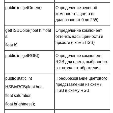
public int getGreen();
Определение зеленой
компоненты цвета (в
диапазоне от 0 до 255)
getHSBColor(float h, float
Определение компонент
s,
оттенка, насыщенности и
яркости (схема HSB)
float b);
public int getRGB();
Определение компонент
RGB для цвета, выбранного
в контекст отображения
public static int
Преобразование цветового
представления из схемы
HSBtoRGB(float hue,
HSB в схему RGB
float saturation,
float brightness);