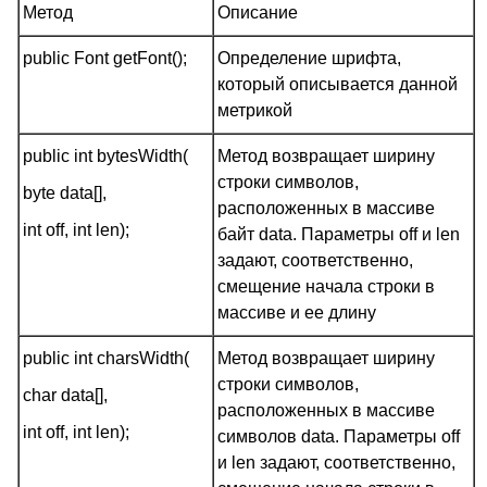
Метод
Описание
public Font getFont();
Определение шрифта,
который описывается данной
метрикой
public int bytesWidth(
Метод возвращает ширину
строки символов,
byte data[],
расположенных в массиве
int off, int len);
байт data. Параметры off и len
задают, соответственно,
смещение начала строки в
массиве и ее длину
public int charsWidth(
Метод возвращает ширину
строки символов,
char data[],
расположенных в массиве
int off, int len);
символов data. Параметры off
и len задают, соответственно,