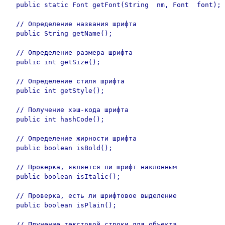
  public static Font getFont(String  nm, Font  font);

  // Определение названия шрифта

  public String getName();

  // Определение размера шрифта

  public int getSize();

  // Определение стиля шрифта

  public int getStyle();	

  // Получение хэш-кода шрифта

  public int hashCode();

  // Определение жирности шрифта

  public boolean isBold();

  // Проверка, является ли шрифт наклонным

  public boolean isItalic();

  // Проверка, есть ли шрифтовое выделение

  public boolean isPlain();

  // Плучение текстовой строки для объекта
