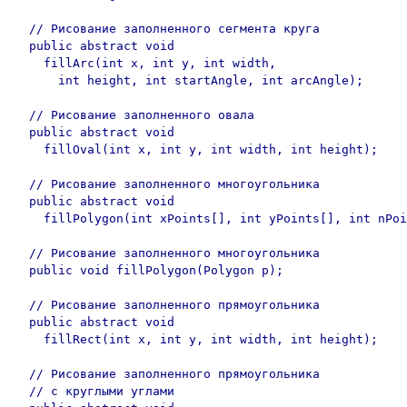
  // Рисование заполненного сегмента круга

  public abstract void	

    fillArc(int x, int y, int width,

      int height, int startAngle, int arcAngle);

  // Рисование заполненного овала

  public abstract void

    fillOval(int x, int y, int width, int height);

  // Рисование заполненного многоугольника

  public abstract void

    fillPolygon(int xPoints[], int yPoints[], int nPoi
  // Рисование заполненного многоугольника

  public void fillPolygon(Polygon p);	

  // Рисование заполненного прямоугольника

  public abstract void	

    fillRect(int x, int y, int width, int height);

  // Рисование заполненного прямоугольника

  // с круглыми углами
