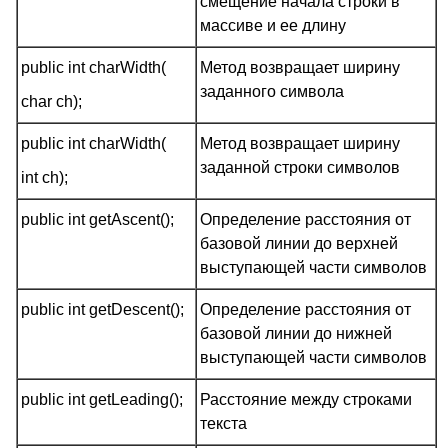
смещение начала строки в
массиве и ее длину
public int charWidth(
Метод возвращает ширину
заданного символа
char ch);
public int charWidth(
Метод возвращает ширину
заданной строки символов
int ch);
public int getAscent();
Определение расстояния от
базовой линии до верхней
выступающей части символов
public int getDescent();
Определение расстояния от
базовой линии до нижней
выступающей части символов
public int getLeading();
Расстояние между строками
текста