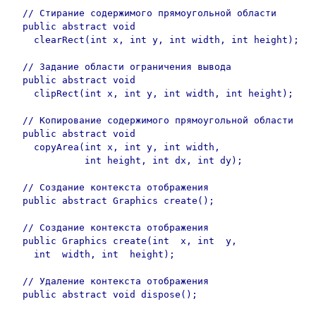
  // Стирание содержимого прямоугольной области

  public abstract void 

    clearRect(int x, int y, int width, int height);

  // Задание области ограничения вывода

  public abstract void 

    clipRect(int x, int y, int width, int height);

  // Копирование содержимого прямоугольной области

  public abstract void	

    copyArea(int x, int y, int width,

             int height, int dx, int dy);

  // Создание контекста отображения

  public abstract Graphics create();

  // Создание контекста отображения

  public Graphics create(int  x, int  y,	

    int  width, int  height);    

  // Удаление контекста отображения

  public abstract void dispose();
