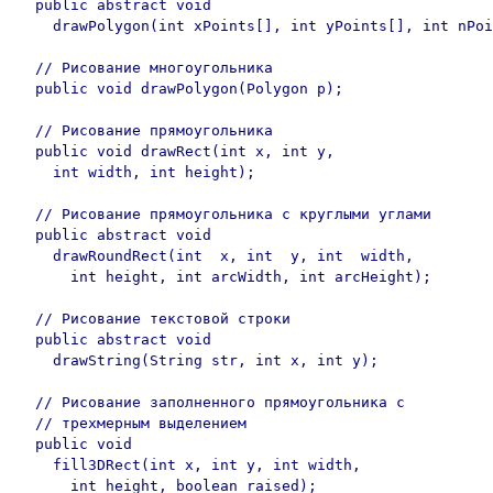
  public abstract void	

    drawPolygon(int xPoints[], int yPoints[], int nPoi
  // Рисование многоугольника

  public void drawPolygon(Polygon p);	

  // Рисование прямоугольника

  public void drawRect(int x, int y,	

    int width, int height);

  // Рисование прямоугольника с круглыми углами

  public abstract void

    drawRoundRect(int  x, int  y, int  width,

      int height, int arcWidth, int arcHeight);

  // Рисование текстовой строки

  public abstract void	

    drawString(String str, int x, int y);

  // Рисование заполненного прямоугольника с

  // трехмерным выделением

  public void

    fill3DRect(int x, int y, int width,

      int height, boolean raised);
