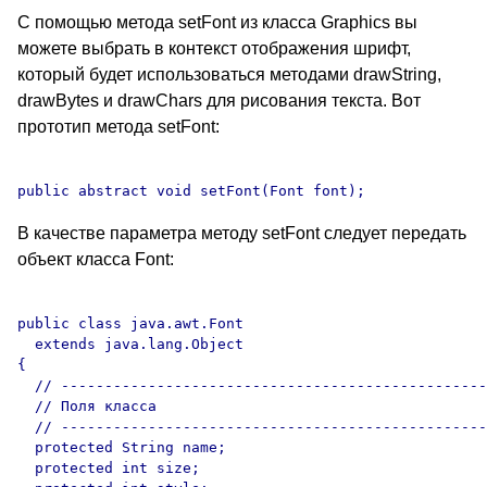
С помощью метода setFont из класса Graphics вы
можете выбрать в контекст отображения шрифт,
который будет использоваться методами drawString,
drawBytes и drawChars для рисования текста. Вот
прототип метода setFont:
В качестве параметра методу setFont следует передать
объект класса Font:
public class java.awt.Font

  extends java.lang.Object

{

  // -------------------------------------------------
  // Поля класса

  // -------------------------------------------------
  protected String name;	

  protected int size; 
