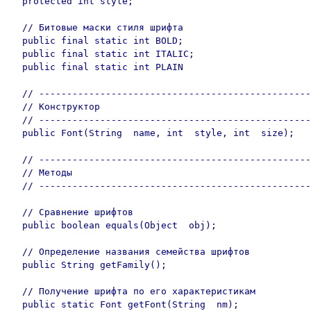
  protected int style; 

  // Битовые маски стиля шрифта  

  public final static int BOLD;	

  public final static int ITALIC;	

  public final static int PLAIN	

  // -------------------------------------------------
  // Конструктор

  // -------------------------------------------------
  public Font(String  name, int  style, int  size);

  // -------------------------------------------------
  // Методы  

  // -------------------------------------------------
  // Сравнение шрифтов

  public boolean equals(Object  obj);	

  // Определение названия семейства шрифтов

  public String getFamily();

  // Получение шрифта по его характеристикам

  public static Font getFont(String  nm); 
