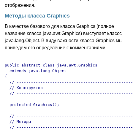
отображения.
Методы класса Graphics
В качестве базового для класса Graphics (полное
название класса java.awt.Graphics) выступает классс
java.lang.Object. В виду важности класса Graphics мы
приведем его определение с комментариями:
public abstract class java.awt.Graphics

  extends java.lang.Object

{

  // -------------------------------------------------
  // Конструктор

  // -------------------------------------------------
  protected Graphics();	

  // -------------------------------------------------
  // Методы

  // -------------------------------------------------