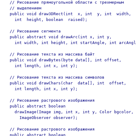
  // Рисование прямоугольной области с трехмерным 

  // выделением

  public void draw3DRect(int  x, int  y, int  width,	

    int  height, boolean  raised);

  // Рисование сегмента

  public abstract void drawArc(int x, int y, 

    int width, int height, int startAngle, int arcAngl
  // Рисование текста из массива байт

  public void drawBytes(byte data[], int offset,	

    int length, int x, int y);

  // Рисование текста из массива символов

  public void drawChars(char  data[], int  offset,	

    int length, int x, int y);

  // Рисование растрового изображения

  public abstract boolean	

    drawImage(Image img, int x, int y, Color bgcolor,

      ImageObserver observer);

  // Рисование растрового изображения

  public abstract boolean	
