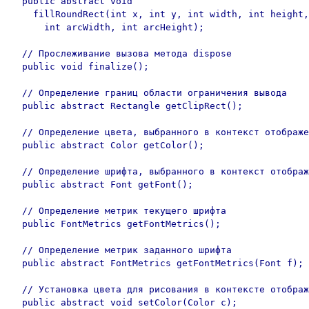
  public abstract void	

    fillRoundRect(int x, int y, int width, int height,
      int arcWidth, int arcHeight);

  // Прослеживание вызова метода dispose

  public void finalize();	

  // Определение границ области ограничения вывода

  public abstract Rectangle getClipRect();	

  // Определение цвета, выбранного в контекст отображе
  public abstract Color getColor();

  // Определение шрифта, выбранного в контекст отображ
  public abstract Font getFont();

  // Определение метрик текущего шрифта

  public FontMetrics getFontMetrics();	

  // Определение метрик заданного шрифта

  public abstract FontMetrics getFontMetrics(Font f);	

  // Установка цвета для рисования в контексте отображ
  public abstract void setColor(Color c);
