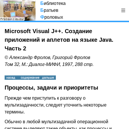
Б
иблиотека
Б
ратьев
Ф
роловых
Microsoft Visual J++. Создание
приложений и аплетов на языке Java.
Часть 2
© Александр Фролов, Григорий Фролов
Том 32, М.: Диалог-МИФИ, 1997, 288 стр.
Процессы, задачи и приоритеты
Прежде чем приступить к разговору о
мультизадачности, следует уточнить некоторые
термины.
Обычно в любой мультизадачной операционной
системе выделяют такие объекты, как процессы и