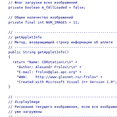
  // Флаг загрузки всех изображений

  private boolean m_fAllLoaded = false;

  // Общее количество изображений

  private final int NUM_IMAGES = 11;

  // -------------------------------------------------
  // getAppletInfo

  // Метод, возвращающей строку информации об аплете

  // -------------------------------------------------
  public String getAppletInfo()

  {

    return "Name: CDRotation\r\n" +

      "Author: Alexandr Frolov\r\n" +

      "E-mail: frolov@glas.apc.org" +

      "WWW:    http://www.glasnet.ru/~frolov" +

      "Created with Microsoft Visual J++ Version 1.0";

  }

  // -------------------------------------------------
  // displayImage

  // Рисование текущего изображения, если все изображе
  // уже загружены

  // -------------------------------------------------