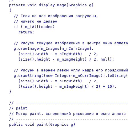
  private void displayImage(Graphics g)

  {

    // Если не все изображения загружены,

    // ничего не делаем

    if (!m_fAllLoaded)

      return;

    // Рисуем текущее изображение в центре окна аплета

    g.drawImage(m_Images[m_nCurrImage],

      (size().width - m_nImgWidth)   / 2,

      (size().height - m_nImgHeight) / 2, null);

    // Рисуем в вернем левом углу кадра его порядковый
    g.drawString((new Integer(m_nCurrImage)).toString(
      (size().width - m_nImgWidth)   / 2,

      ((size().height - m_nImgHeight) / 2) + 10);

  }

  // -------------------------------------------------
  // paint

  // Метод paint, выполняющий рисование в окне аплета

  // -------------------------------------------------
  public void paint(Graphics g)
