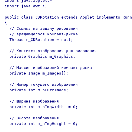
import java.applet.*;

import java.awt.*;

public class CDRotation extends Applet implements Runn
{

  // Ссылка на задачу рисования 

  // вращающегося компакт-диска

  Thread m_CDRotation = null;

  // Контекст отображения для рисования

  private Graphics m_Graphics;

  // Массив изображений компакт-диска

  private Image m_Images[];

  // Номер текущего изображения

  private int m_nCurrImage;

  // Ширина изображения

  private int m_nImgWidth  = 0;

  // Высота изображения

  private int m_nImgHeight = 0;
