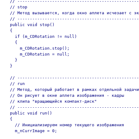
  // -------------------------------------------------
  // stop

  // Метод вызывается, когда окно аплета исчезает с эк
  // -------------------------------------------------
  public void stop()

  {

    if (m_CDRotation != null)

    {

      m_CDRotation.stop();

      m_CDRotation = null;

    }

  }

  // -------------------------------------------------
  // run

  // Метод, который работает в рамках отдельной задачи

  // Он рисует в окне аплета изображения - кадры

  // клипа "вращающийся компакт-диск"

  // -------------------------------------------------
  public void run()

  {

    // Инициализируем номер текущего изображения

    m_nCurrImage = 0;
