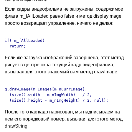
Если кадры видеофильма не загружены, содержимое
флага m_fAllLoaded равно false и метод displayImage
просто возвращает управление, ничего не делая:
if(!m_fAllLoaded)

Если же загрузка изображений завершена, этот метод
рисует в центре окна текущий кадр видеофильма,
вызывая для этого знакомый вам метод drawImage:
g.drawImage(m_Images[m_nCurrImage],

  (size().width - m_nImgWidth)   / 2,

После того как кадр нарисован, мы надписываем на
нем его порядковый номер, вызывая для этого метод
drawString: