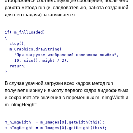
отображается соответствующее сообщение, после чего
работа метода run (и, следовательно, работа созданной
для него задачи) заканчивается:
if(!m_fAllLoaded)

{

  stop();

  m_Graphics.drawString(

    "При загрузке изображений произошла ошибка",

    10, size().height / 2);

  return;

В случае удачной загрузки всех кадров метод run
получает ширину и высоту первого кадра видеофильма
и сохраняет эти значения в переменных m_nImgWidth и
m_nImgHeight:
m_nImgWidth  = m_Images[0].getWidth(this);
