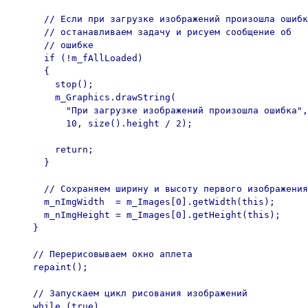
      // Если при загрузке изображений произошла ошибк
      // останавливаем задачу и рисуем сообщение об

      // ошибке

      if (!m_fAllLoaded)

      {

        stop();

        m_Graphics.drawString(

          "При загрузке изображений произошла ошибка",

          10, size().height / 2);

        return;

      }

      // Сохраняем ширину и высоту первого изображения

      m_nImgWidth  = m_Images[0].getWidth(this);

      m_nImgHeight = m_Images[0].getHeight(this);

    }  

    // Перерисовываем окно аплета

    repaint();

    // Запускаем цикл рисования изображений

    while (true)
