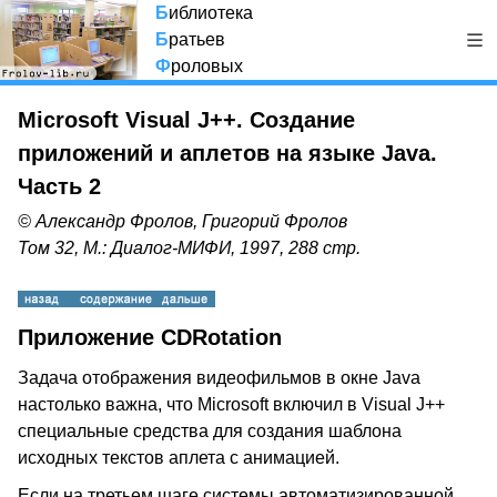
Б
иблиотека
Б
ратьев
Ф
роловых
Microsoft Visual J++. Создание
приложений и аплетов на языке Java.
Часть 2
© Александр Фролов, Григорий Фролов
Том 32, М.: Диалог-МИФИ, 1997, 288 стр.
Приложение CDRotation
Задача отображения видеофильмов в окне Java
настолько важна, что Microsoft включил в Visual J++
специальные средства для создания шаблона
исходных текстов аплета с анимацией.
Если на третьем шаге системы автоматизированной