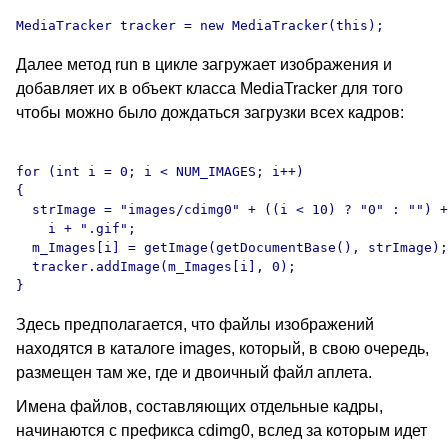
Далее метод run в цикле загружает изображения и
добавляет их в объект класса MediaTracker для того
чтобы можно было дождаться загрузки всех кадров:
for (int i = 0; i < NUM_IMAGES; i++)

{

  strImage = "images/cdimg0" + ((i < 10) ? "0" : "") +

    i + ".gif";

  m_Images[i] = getImage(getDocumentBase(), strImage);

  tracker.addImage(m_Images[i], 0);

Здесь предполагается, что файлы изображений
находятся в каталоге images, который, в свою очередь,
размещен там же, где и двоичный файл аплета.
Имена файлов, составляющих отдельные кадры,
начинаются с префикса cdimg0, вслед за которым идет