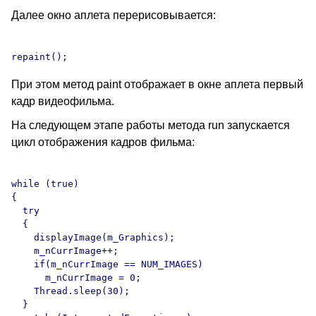
Далее окно аплета перерисовывается:
При этом метод paint отображает в окне аплета первый
кадр видеофильма.
На следующем этапе работы метода run запускается
цикл отображения кадров фильма:
while (true)

{

  try

  {

    displayImage(m_Graphics);

    m_nCurrImage++;

    if(m_nCurrImage == NUM_IMAGES)

      m_nCurrImage = 0;

    Thread.sleep(30);

  }
