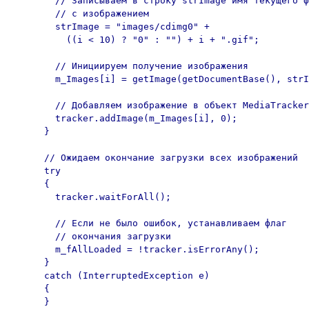
        // Записываем в строку strImage имя текущего ф
        // с изображением

        strImage = "images/cdimg0" + 

          ((i < 10) ? "0" : "") + i + ".gif";

        // Инициируем получение изображения

        m_Images[i] = getImage(getDocumentBase(), strI
        // Добавляем изображение в объект MediaTracker

        tracker.addImage(m_Images[i], 0);

      }

      // Ожидаем окончание загрузки всех изображений

      try

      {

        tracker.waitForAll();

        // Если не было ошибок, устанавливаем флаг

        // окончания загрузки

        m_fAllLoaded = !tracker.isErrorAny();

      }

      catch (InterruptedException e)

      {

      }
