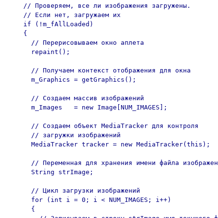
    // Проверяем, все ли изображения загружены.

    // Если нет, загружаем их

    if (!m_fAllLoaded)

    {

      // Перерисовываем окно аплета

      repaint();

      // Получаем контекст отображения для окна 

      m_Graphics = getGraphics();

      // Создаем массив изображений

      m_Images   = new Image[NUM_IMAGES];

      // Создаем объект MediaTracker для контроля

      // загружки изображений

      MediaTracker tracker = new MediaTracker(this);

      // Переменная для хранения имени файла изображен
      String strImage;

      // Цикл загрузки изображений

      for (int i = 0; i < NUM_IMAGES; i++)

      {
