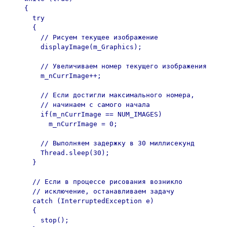
    {

      try

      {

        // Рисуем текущее изображение

        displayImage(m_Graphics);

        // Увеличиваем номер текущего изображения

        m_nCurrImage++;

        // Если достигли максимального номера,

        // начинаем с самого начала

        if(m_nCurrImage == NUM_IMAGES)

          m_nCurrImage = 0;

        // Выполняем задержку в 30 миллисекунд

        Thread.sleep(30);

      }

      // Если в процессе рисования возникло

      // исключение, останавливаем задачу

      catch (InterruptedException e)

      {

        stop();
