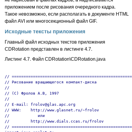
приложением после рисования очередного кадра.
Такое невозможно, если располагать в документе HTML
файл AVI или многосекционный файл GIF.
Исходные тексты приложения
Главный файл исходных текстов приложения
CDRotation представлен в листинге 4.7.
Листинг 4.7. Файл CDRotation\CDRotation.java
// ===================================================
// Рисование вращающегося компакт-диска

//

// (C) Фролов А.В, 1997

//

// E-mail: frolov@glas.apc.org

// WWW:    http://www.glasnet.ru/~frolov

//            или

//         http://www.dials.ccas.ru/frolov

// ===================================================