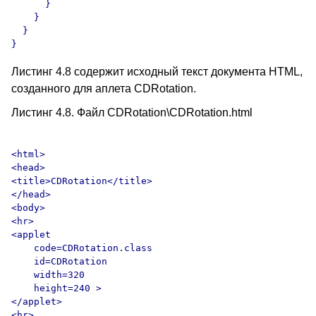
      }

    }

  }

Листинг 4.8 содержит исходный текст документа HTML,
созданного для аплета CDRotation.
Листинг 4.8. Файл CDRotation\CDRotation.html
<html>

<head>

<title>CDRotation</title>

</head>

<body>

<hr>

<applet

    code=CDRotation.class

    id=CDRotation

    width=320

    height=240 >

</applet>

<hr>
