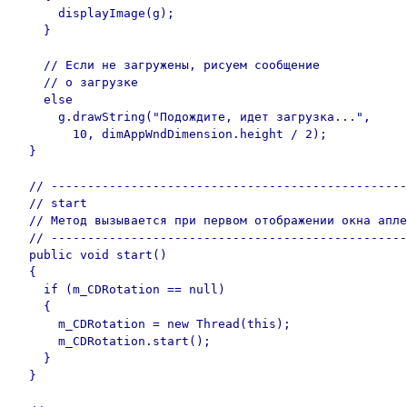
      displayImage(g);

    }

    // Если не загружены, рисуем сообщение

    // о загрузке

    else

      g.drawString("Подождите, идет загрузка...", 

        10, dimAppWndDimension.height / 2);

  }

  // -------------------------------------------------
  // start

  // Метод вызывается при первом отображении окна апле
  // -------------------------------------------------
  public void start()

  {

    if (m_CDRotation == null)

    {

      m_CDRotation = new Thread(this);

      m_CDRotation.start();

    }

  }
