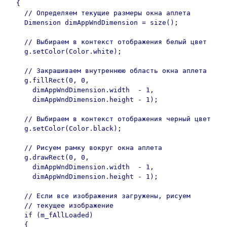
  {

    // Определяем текущие размеры окна аплета

    Dimension dimAppWndDimension = size();

    // Выбираем в контекст отображения белый цвет

    g.setColor(Color.white);

    // Закрашиваем внутреннюю область окна аплета

    g.fillRect(0, 0, 

      dimAppWndDimension.width  - 1, 

      dimAppWndDimension.height - 1);

    // Выбираем в контекст отображения черный цвет

    g.setColor(Color.black);

    // Рисуем рамку вокруг окна аплета

    g.drawRect(0, 0, 

      dimAppWndDimension.width  - 1, 

      dimAppWndDimension.height - 1);

    // Если все изображения загружены, рисуем

    // текущее изображение

    if (m_fAllLoaded)

    {
