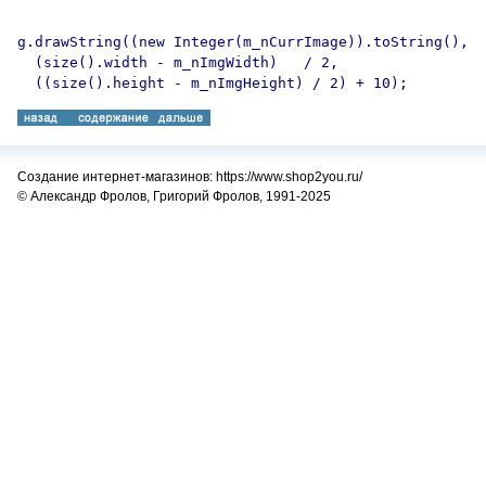
g.drawString((new Integer(m_nCurrImage)).toString(),

  (size().width - m_nImgWidth)   / 2,

Создание интернет-магазинов: https://www.shop2you.ru/
© Александр Фролов, Григорий Фролов, 1991-2025