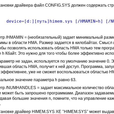
тановки драйвера файл CONFIG.SYS должен содержать стр
] [/NUMHANDLES=n]

тр /HMAMIN = (необязательный) задает минимальный разме
ммы в области HMA. Размер задается в килобайтах. Смысл 
тобы позволять использовать область HMA только тем прогр
 h Кбайт. Это нужно для того чтобы более эффективно исп
араметр не задан, используется по умолчанию значение 0. Э
ившая область HMA, получит к ней доступ. Программа, зап
 эффективнее, уже не сможет воспользоваться областью H
альное значение параметра h равно 63.
тр /NUMHANDLES = задает максимальное количество облас
е может быть запрошено программами. Диапазон задаваемых
Задавая большие значения n, помните, что на управление к
.
тановке драйвер HIMEM.SYS XE "HIMEM.SYS" может выдав