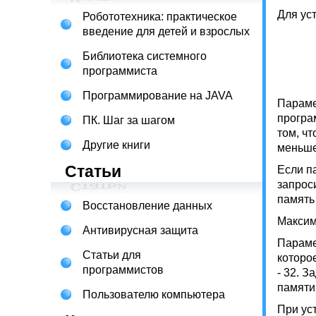
Для ус
Робототехника: практическое
введение для детей и взрослых
Библиотека системного
	device=[d:][путь]himem.sys [/HMAMIN=h
программиста
Программирование на JAVA
Параме
програ
ПК. Шаг за шагом
том, ч
Другие книги
меньше
Статьи
Если п
запрос
память
Восстановление данных
Максим
Антивирусная защита
Параме
Статьи для
которо
программистов
- 32. 
памяти
Пользователю компьютера
При ус