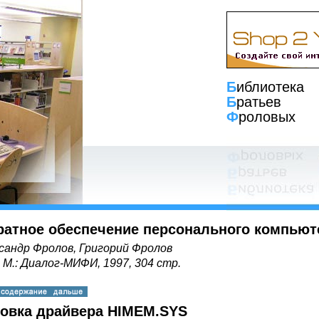
Б
иблиотека
Б
ратьев
Ф
роловых
ратное обеспечение персонального компьют
сандр Фролов, Григорий Фролов
, М.: Диалог-МИФИ, 1997, 304 стр.
новка драйвера HIMEM.SYS