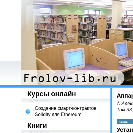
Курсы онлайн
Аппа
© Алек
Создание смарт-контрактов
Том 33
Solidity для Ethereum
Книги
Уста