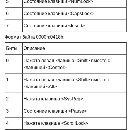
5
Состояние клавиши <NumLock>
6
Состояние клавиши <CapsLock>
7
Состояние клавиши <Insert>
Формат байта 0000h:0418h:
Биты
Описание
0
Нажата левая клавиша <Shift> вместе с
клавишей <Control>
1
Нажата левая клавиша <Shift> вместе с
клавишей <Alt>
2
Нажата клавиша <SysReq>
3
Состояние клавиши <Pause>
4
Нажата клавиша <ScrollLock>