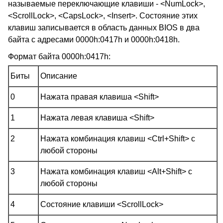
называемые переключающие клавиши - <NumLock>,
<ScrollLock>, <CapsLock>, <Insert>. Состояние этих
клавиш записывается в область данных BIOS в два
байта с адресами 0000h:0417h и 0000h:0418h.
Формат байта 0000h:0417h:
Биты
Описание
0
Нажата правая клавиша <Shift>
1
Нажата левая клавиша <Shift>
2
Нажата комбинация клавиш <Ctrl+Shift> с
любой стороны
3
Нажата комбинация клавиш <Alt+Shift> с
любой стороны
4
Состояние клавиши <ScrollLock>