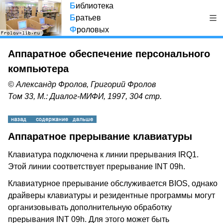
Б
иблиотека
Б
ратьев
Ф
роловых
Аппаратное обеспечение персонального
компьютера
© Александр Фролов, Григорий Фролов
Том 33, М.: Диалог-МИФИ, 1997, 304 стр.
Аппаратное прерывание клавиатуры
Клавиатура подключена к линии прерывания IRQ1.
Этой линии соответствует прерывание INT 09h.
Клавиатурное прерывание обслуживается BIOS, однако
драйверы клавиатуры и резидентные программы могут
организовывать дополнительную обработку
прерывания INT 09h. Для этого может быть