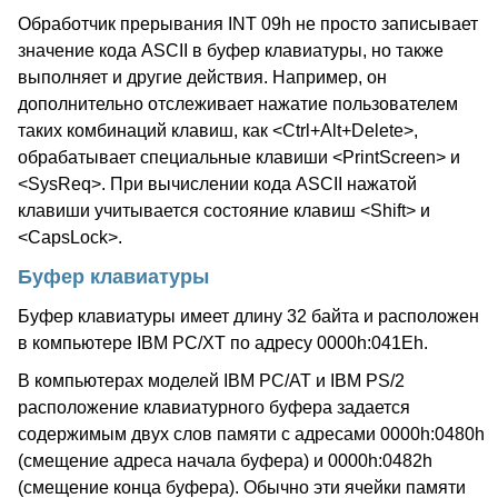
Обработчик прерывания INT 09h не просто записывает
значение кода ASCII в буфер клавиатуры, но также
выполняет и другие действия. Например, он
дополнительно отслеживает нажатие пользователем
таких комбинаций клавиш, как <Ctrl+Alt+Delete>,
обрабатывает специальные клавиши <PrintScreen> и
<SysReq>. При вычислении кода ASCII нажатой
клавиши учитывается состояние клавиш <Shift> и
<CapsLock>.
Буфер клавиатуры
Буфер клавиатуры имеет длину 32 байта и расположен
в компьютере IBM PC/XT по адресу 0000h:041Eh.
В компьютерах моделей IBM PC/AT и IBM PS/2
расположение клавиатурного буфера задается
содержимым двух слов памяти с адресами 0000h:0480h
(смещение адреса начала буфера) и 0000h:0482h
(смещение конца буфера). Обычно эти ячейки памяти