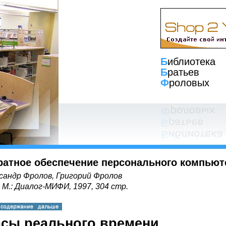
Б
иблиотека
Б
ратьев
Ф
роловых
ратное обеспечение персонального компьют
сандр Фролов, Григорий Фролов
, М.: Диалог-МИФИ, 1997, 304 стр.
асы реального времени