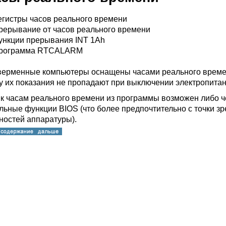
егистры часов реального времени
рерывание от часов реального времени
ункции прерывания INT 1Ah
рограмма RTCALARM
верменные компьютеры оснащены часами реального времени
у их показания не пропадают при выключении электропитан
 к часам реального времени из программы возможен либо ч
льные функции BIOS (что более предпочтительно с точки з
ностей аппаратуры).