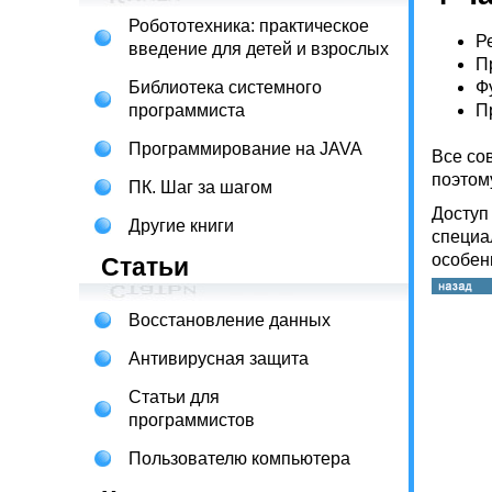
Робототехника: практическое
Р
введение для детей и взрослых
П
Библиотека системного
Ф
программиста
П
Программирование на JAVA
Все со
поэтом
ПК. Шаг за шагом
Доступ
Другие книги
специа
особен
Статьи
Восстановление данных
Антивирусная защита
Статьи для
программистов
Пользователю компьютера