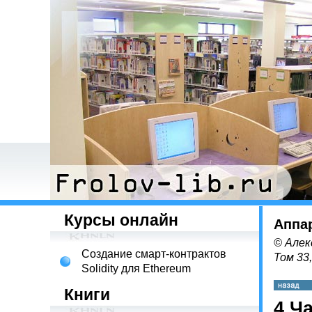
Курсы онлайн
Аппа
© Алек
Создание смарт-контрактов
Том 33
Solidity для Ethereum
Книги
4 Ч