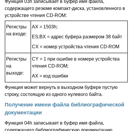
Функция 03h записывает в буфер имя файла,
содержащего резюме компакт-диска, установленного в
устройстве чтения CD-ROM:
Регистры
AX = 1503h;
на входе:
ES:BX = адрес буфера размером 38 байт
CX = номер устройства чтения CD-ROM
Регистры
CY = 1 при ошибке в номере устройства
на
чтения CD-ROM;
выходе:
AX = код ошибки
Функция может вернуть в выходном буфере пустую
строку, состоящую из одного нулевого байта.
Получение имени файла библиографической
документации
Функция 04h записывает в буфер имя файла,
содержащего библиографическую документацию