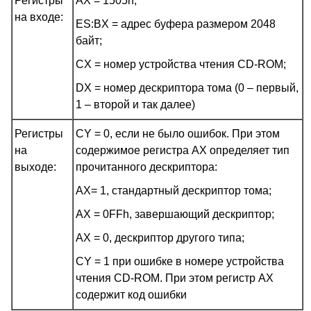
Регистры
AX = 1505h;
на входе:
ES:BX = адрес буфера размером 2048
байт;
CX = номер устройства чтения CD-ROM;
DX = номер дескриптора тома (0 – первый,
1 – второй и так далее)
Регистры
CY = 0, если не было ошибок. При этом
на
содержимое регистра AX определяет тип
выходе:
прочитанного дескриптора:
AX= 1, стандартный дескриптор тома;
AX = 0FFh, завершающий дескриптор;
AX = 0, дескриптор другого типа;
CY = 1 при ошибке в номере устройства
чтения CD-ROM. При этом регистр AX
содержит код ошибки