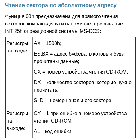
Чтение сектора по абсолютному адресу
Функция 08h предназначена для прямого чтения
секторов компакт-диска и напоминает прерывание
INT 25h опреационной системы MS-DOS:
Регистры
AX = 1508h;
на входе:
ES:BX = адрес буфера, в который будут
прочитаны данные;
CX = номер устройства чтения CD-ROM;
DX = количество секторов, которые нужно
прочитать;
SI:DI = номер начального сектора
Регистры
CY = 1 при ошибке в номере устройства
на
чтения CD-ROM;
выходе:
AL = код ошибки