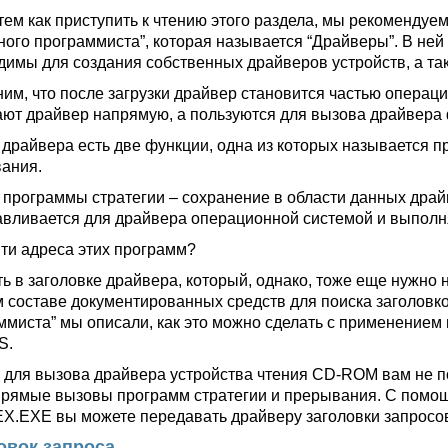
тем как приступить к чтению этого раздела, мы рекомендуем
ного программиста”, которая называется “Драйверы”. В не
димы для создания собственных драйверов устройств, а т
им, что после загрузки драйвер становится частью опера
ют драйвер напрямую, а пользуются для вызова драйвера
 драйвера есть две функции, одна из которых называется п
ания.
 программы стратегии – сохранение в области данных драй
авливается для драйвера операционной системой и выпол
йти адреса этих программ?
ть в заголовке драйвера, который, однако, тоже еще нужн
м составе документированных средств для поиска заголовко
ммиста” мы описали, как это можно сделать с применением
S.
 для вызова драйвера устройства чтения CD-ROM вам не п
прямые вызовы программ стратегии и прерывания. С пом
.EXE вы можете передавать драйверу заголовки запросо
овок запроса