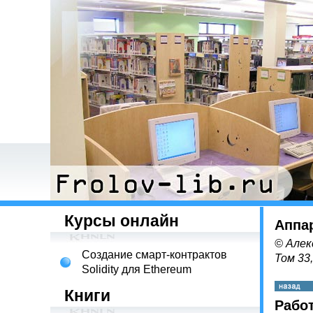
Курсы онлайн
Аппа
© Алек
Создание смарт-контрактов
Том 33
Solidity для Ethereum
Книги
Рабо