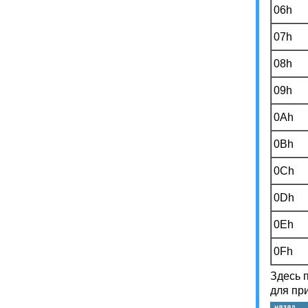
06h
07h
08h
09h
0Ah
0Bh
0Ch
0Dh
0Eh
0Fh
Здесь 
для при