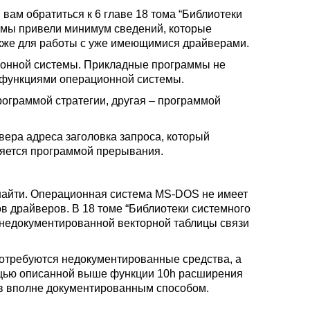
 вам обратиться к 6 главе 18 тома “Библиотеки
й мы привели минимум сведений, которые
акже для работы с уже имеющимися драйверами.
ционной системы. Прикладные программы не
 функциями операционной системы.
рограммой стратегии, другая – программой
вера адреса заголовка запроса, который
няется программой прерывания.
о найти. Операционная система MS-DOS не имеет
в драйверов. В 18 томе “Библиотеки системного
 недокументированной векторной таблицы связи
отребуются недокументированные средства, а
ощью описанной выше функции 10h расширения
в вполне документированным способом.