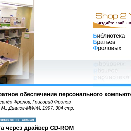
Б
иблиотека
Б
ратьев
Ф
роловых
ратное обеспечение персонального компьют
сандр Фролов, Григорий Фролов
, М.: Диалог-МИФИ, 1997, 304 стр.
та через драйвер CD-ROM