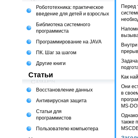
Перед 
Робототехника: практическое
систем
введение для детей и взрослых
необхо
Библиотека системного
Напомн
программиста
вызыва
Программирование на JAVA
Внутри
прерыв
ПК. Шаг за шагом
Задача
Другие книги
подгот
Статьи
Как на
Они ес
Восстановление данных
в свое
програ
Антивирусная защита
MS-DO
Статьи для
Однако
программистов
также 
MSCDEX
Пользователю компьютера
Загол