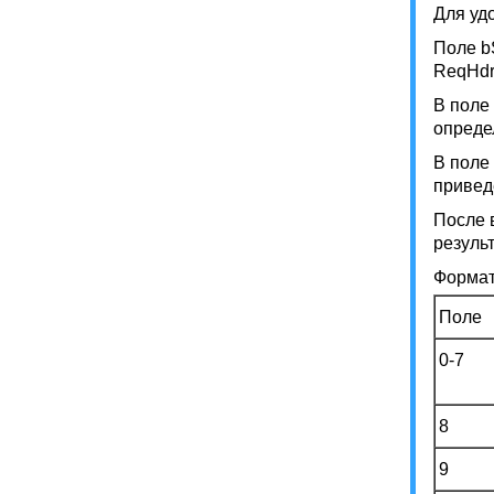
Для уд
Поле b
ReqHdr
В поле
опреде
В поле
привед
После 
резуль
Формат
Поле
0-7
8
9