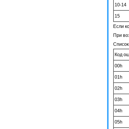
10-14
15
Если к
При во
Список
Код о
00h
01h
02h
03h
04h
05h