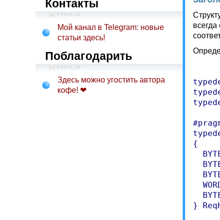
Контакты
Структ
всегда
Мой канал в Telegram: новые
соотве
статьи здесь!
Опреде
Поблагодарить
Здесь можно угостить автора
typed
кофе! ❤
typed
typed
#prag
typed
{

  BYT
  BYT
  BYT
  WOR
  BYT