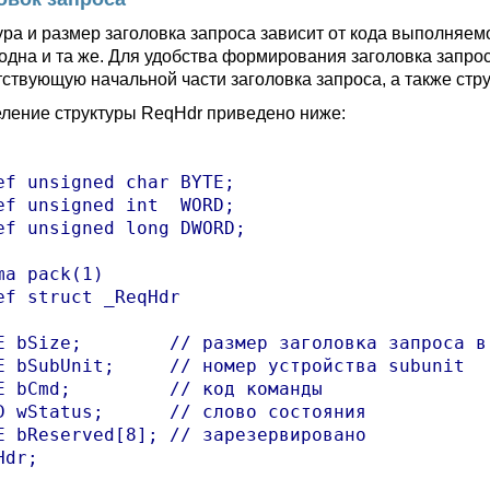
ура и размер заголовка запроса зависит от кода выполняем
 одна и та же. Для удобства формирования заголовка запро
тствующую начальной части заголовка запроса, а также стр
ление структуры ReqHdr приведено ниже:
ef unsigned char BYTE;

ef unsigned int  WORD;

ef unsigned long DWORD;

ma pack(1)

ef struct _ReqHdr

E bSize;        // размер заголовка запроса в 
E bSubUnit;     // номер устройства subunit

E bCmd;         // код команды

D wStatus;      // слово состояния

E bReserved[8]; // зарезервировано
