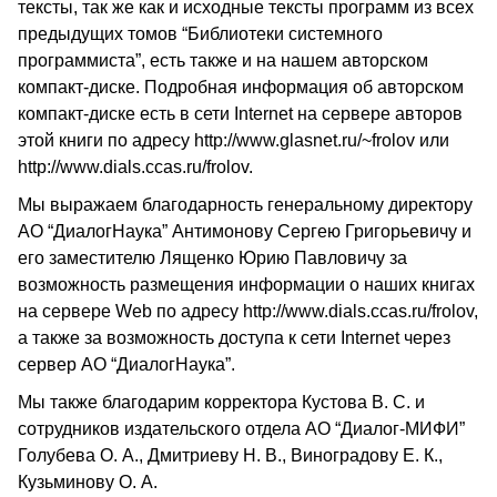
тексты, так же как и исходные тексты программ из всех
предыдущих томов “Библиотеки системного
программиста”, есть также и на нашем авторском
компакт-диске. Подробная информация об авторском
компакт-диске есть в сети Internet на сервере авторов
этой книги по адресу http://www.glasnet.ru/~frolov или
http://www.dials.ccas.ru/frolov.
Мы выражаем благодарность генеральному директору
АО “ДиалогНаука” Антимонову Сергею Григорьевичу и
его заместителю Лященко Юрию Павловичу за
возможность размещения информации о наших книгах
на сервере Web по адресу http://www.dials.ccas.ru/frolov,
а также за возможность доступа к сети Internet через
сервер АО “ДиалогНаука”.
Мы также благодарим корректора Кустова В. С. и
сотрудников издательского отдела АО “Диалог-МИФИ”
Голубева О. А., Дмитриеву Н. В., Виноградову Е. К.,
Кузьминову О. А.