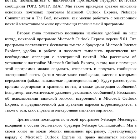
почты, познакомитесь с назначением протоколов передачи почтовых
сообщений
POP
3,
SMTP
,
IMAP
. Мы также приведем краткое описание
основных почтовых программ
Microsoft
Outlook
Express
,
Netscape
Communicator
и
The
Bat
!, покажем, как можно работать с электронной
почтой в текстовом режиме при помощи терминальной программы.
Вторая глава полностью посвящена наиболее удобной на наш
взгляд, почтовой программе
Microsoft
Outlook
Express
версии 5.01. Эта
программа поставляется бесплатно вместе с браузером
Microsoft
Internet
Explorer
, удобна в работе и позволяет выполнять практически все
необходимые операции с электронной почтой. Мы расскажем об
установке и настройке
Microsoft
Outlook
Express
, о том, как с помощью
этой программы можно создавать, отправлять и получать сообщения
электронной почты (в том числе такие сообщения, вместе с которыми
передаются файлы, называемые присоединенными). Будут рассмотрены
приемы сортировки и хранения почты, а также фильтрация сообщений
(например, автоматическое удаление рекламных сообщений). Рассказано
об использовании записной книжки, встроенной в
Microsoft
Outlook
Express
, и предназначенной для хранения адресов корреспондентов, а
также о том, как отправлять электронные визитные карточки.
Третья глава посвящена почтовой программе
Netscape
Messenger
,
входящей в состав бесплатного браузера
Netscape
Communicator
. Мы в
своей книге не могли обойти вниманием программу, претендующую
наряду с
Microsoft
Outlook
Express
на право называться наиболее