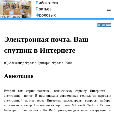
Б
иблиотека
Б
ратьев
Ф
роловых
Электронная почта. Ваш
спутник в Интернете
(С) Александр Фролов, Григорий Фролов, 2000
Аннотация
Второй том серии посвящен важнейшему сервису Интернета —
электронной почте. В нем описана современная технология передачи
электронной почты через Интернет, рассмотрены вопросы выбора,
установки и настройки почтовых программ
Microsoft
Outlook
Express
,
Netscape
Communicator
и
The
Bat
!, приведены детальные инструкции по