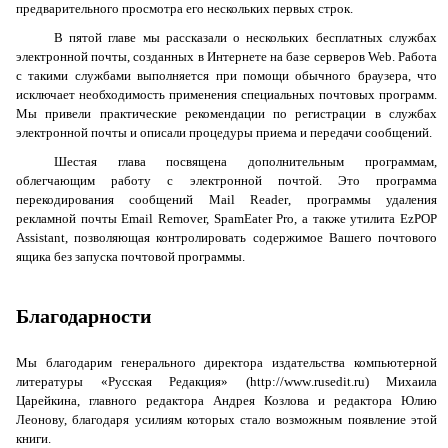
предварительного просмотра его нескольких первых строк.
В пятой главе мы рассказали о нескольких бесплатных службах
электронной почты, созданных в Интернете на базе серверов
Web
. Работа
с такими службами выполняется при помощи обычного браузера, что
исключает необходимость применения специальных почтовых программ.
Мы привели практические рекомендации по регистрации в службах
электронной почты и описали процедуры приема и передачи сообщений.
Шестая глава посвящена дополнительным программам,
облегчающим работу с электронной почтой. Это программа
перекодирования сообщений
Mail
Reader
, программы удаления
рекламной почты Email Remover, SpamEater Pro, а также утилита EzPOP
Assistant, позволяющая контролировать содержимое Вашего почтового
ящика без запуска почтовой программы.
Благодарности
Мы благодарим генерального директора издательства компьютерной
литературы «Русская Редакция» (
http
://
www
.
rusedit
.
ru
) Михаила
Царейкина, главного редактора Андрея Козлова и редактора Юлию
Леонову, благодаря усилиям которых стало возможным появление этой
книги.