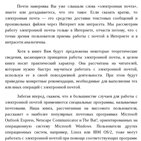
Почти наверняка Вы уже слышали слова «электронная почта»,
знаете или догадываетесь, что это такое. Если сказать кратко, то
электронная почта — это средство доставки текстовых сообщений и
произвольных файлов через Интернет или интрасеть. Мы рассмотрим
работу электронной почты только в Интернете, отчасти потому, что с
точки зрения пользователя приемы работы с почтой в Интернете и в
интрасети аналогичны.
Хотя в книге Вам будут предложены некоторые теоретические
сведения, касающиеся принципов работы электронной почты, в целом
книга носит практический характер. Она рассчитана на читателей,
которым нужно быстро научиться работать с электронной почтой,
используя ее в своей повседневной деятельности. При этом будут
приведены конкретные рекомендации, необходимые для выполнения тех
или иных операций с электронной почтой.
Забегая вперед, скажем, что в большинстве случаев для работы с
электронной почтой применяются специальные программы, называемые
почтовыми. Наша книга, рассчитанная на массового пользователя,
расскажет о наиболее популярных почтовых программах
Microsoft
Outlook
Express
,
Netscape
Communicator
и
The
Bat
!, ориентированных на
операционную систему
Microsoft
Windows
. Пользователи других
операционных систем, например,
Linux
или
IBM
OS
/2, тоже могут
работать с электронной почтой при помощи соответствующих программ.