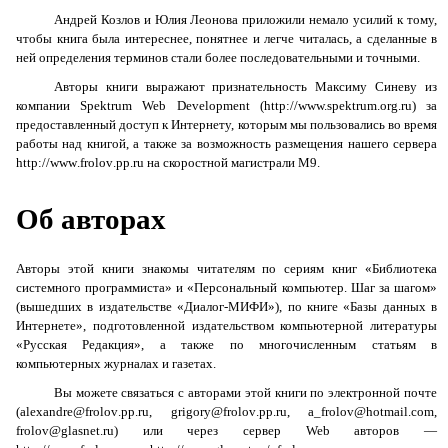
Андрей Козлов и Юлия Леонова приложили немало усилий к тому,
чтобы книга была интереснее, понятнее и легче читалась, а сделанные в
ней определения терминов стали более последовательными и точными.
Авторы книги выражают признательность Максиму Синеву из
компании Spektrum Web Development (http://www.spektrum.org.ru) за
предоставленный доступ к Интернету, которым мы пользовались во время
работы над книгой, а также за возможность размещения нашего сервера
http
://
www
.
frolov
.
pp
.
ru
на скоростной магистрали
M
9.
Об авторах
Авторы этой книги знакомы читателям по сериям книг «Библиотека
системного программиста» и «Персональный компьютер. Шаг за шагом»
(вышедших в издательстве «Диалог-МИФИ»), по книге «Базы данных в
Интернете», подготовленной издательством компьютерной литературы
«Русская Редакция», а также по многочисленным статьям в
компьютерных журналах и газетах.
Вы можете связаться с авторами этой книги по электронной почте
(
alexandre
@
frolov
.
pp
.
ru
,
grigory
@
frolov
.
pp
.
ru
,
a
_
frolov
@
hotmail
.
com
,
frolov@glasnet.r
u
) или через сервер
Web
авторов —