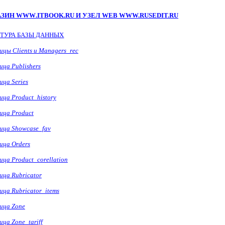
ГАЗИН
WWW
.
ITBOOK
.
RU
И УЗЕЛ
WEB WWW.RUSEDIT.RU
ТУРА БАЗЫ ДАННЫХ
лицы
Clients
и
Managers_rec
ица Publishers
лица
Series
ица
Product_history
ица
Product
ица
Showcase_fav
лица
Orders
лица
Product
_
corellation
лица
Rubricator
ица
Rubricator_items
лица
Zone
лица
Zone
_
tariff