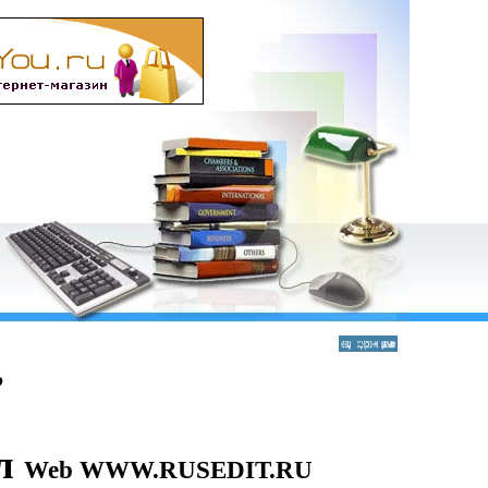
о
ел
Web WWW.RUSEDIT.RU