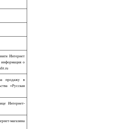
книги Интернет
, информация о
dit
.
ru
 на продажу в
ьства «Русская
нице Интернет-
ет-магазина