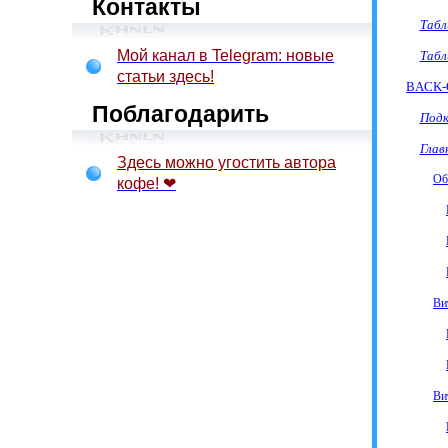
Контакты
Таб
Мой канал в Telegram: новые
Таб
статьи здесь!
BACK
Поблагодарить
Подк
Глав
Здесь можно угостить автора
Об
кофе! ❤
Ви
Ви