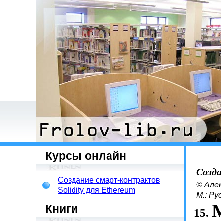
Курсы онлайн
Созд
Создание смарт-контрактов
© Але
Solidity для Ethereum
М.: Ру
Книги
15.