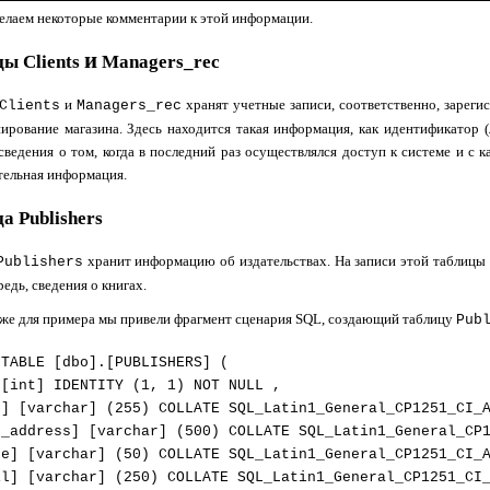
елаем некоторые комментарии к этой информации.
и
цы
Clients
Managers_rec
и
хранят учетные записи, соответственно, зареги
Clients
Managers_rec
ирование магазина. Здесь находится такая информация, как идентификатор (
сведения о том, когда в последний раз осуществлялся доступ к системе и с 
тельная информация.
а Publishers
хранит информацию об издательствах. На записи этой таблицы 
Publishers
едь, сведения о книгах.
же для примера мы привели фрагмент сценария
SQL
, создающий таблицу
Pub
 TABLE [dbo].[PUBLISHERS] (
int] IDENTITY (1, 1) NOT NULL ,
 [varchar] (255) COLLATE SQL_Latin1_General_CP1251_CI_A
address] [varchar] (500) COLLATE SQL_Latin1_General_CP1
] [varchar] (50) COLLATE SQL_Latin1_General_CP1251_CI_A
] [varchar] (250) COLLATE SQL_Latin1_General_CP1251_CI_