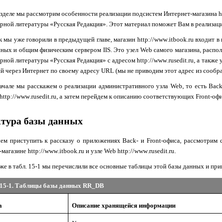
азделе мы рассмотрим особенности реализации подсистем Интернет-магазина
h
рной литературы «Русская Редакция». Этот материал поможет Вам в реализац
к мы уже говорили в предыдущей главе, магазин
http
://
www
.
itbook
.
ru
входит в 
нных и общим физическим сервером
IIS
. Это узел
Web
самого магазина, расп
рной литературы «Русская Редакция» с адресом
http
://
www
.
rusedit
.
ru
, а также
й через Интернет по своему адресу
URL
(мы не приводим этот адрес из сообр
ачале мы расскажем о реализации административного узла
Web
, то есть
Bac
http
://
www
.
rusedit
.
ru
, а затем перейдем к описанию соответствующих
Front
-офи
тура базы данных
ем приступить к рассказу о приложениях
Back
- и
Front
-офиса, рассмотрим 
-магазине
http
://
www
.
itbook
.
ru
и узле
Web
http
://
www
.
rusedit
.
ru
.
же в табл. 15-1 мы перечислили все основные таблицы этой базы данных и прив
15-1. Таблицы базы данных
RR
_
DB
а
Описание хранящейся информации