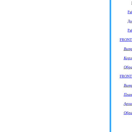
Ра
До
Ра
FRON
Витр
Корз
Обра
FRON
Вит
План
Архи
Обра