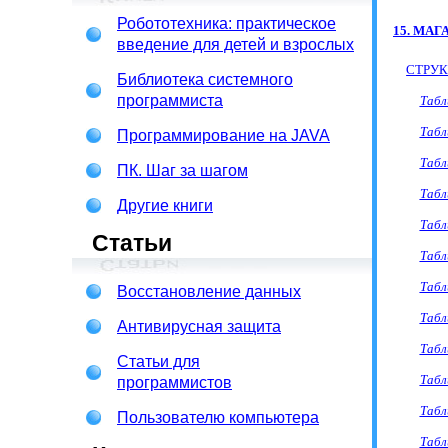
Робототехника: практическое
15. МА
введение для детей и взрослых
СТРУК
Библиотека системного
программиста
Таб
Табл
Программирование на JAVA
Таб
ПК. Шаг за шагом
Табл
Другие книги
Табл
Статьи
Табл
Таб
Восстановление данных
Таб
Антивирусная защита
Таб
Статьи для
Табл
программистов
Таб
Пользователю компьютера
Таб