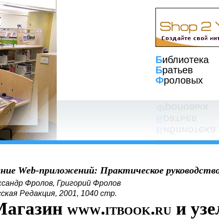
Б
иблиотека
Б
ратьев
Ф
роловых
ание Web-приложений: Практическое руководств
ксандр Фролов, Григорий Фролов
сская Редакция, 2001, 1040 стр.
Магазин
.
.
и уз
WWW
ITBOOK
RU