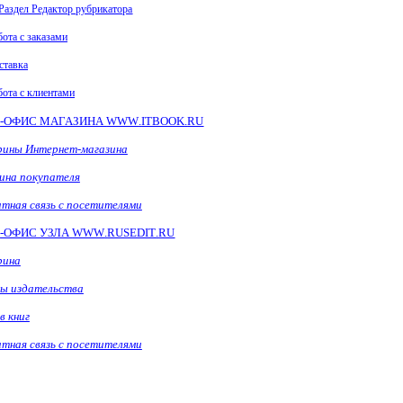
Раздел Редактор рубрикатора
бота с заказами
ставка
бота с клиентами
T
-ОФИС МАГАЗИНА
WWW
.
ITBOOK
.
RU
ины Интернет-магазина
ина покупателя
тная связь с посетителями
T
-ОФИС УЗЛА
WWW
.
RUSEDIT
.
RU
рина
ы издательства
в книг
тная связь с посетителями