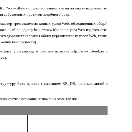
ttp
://
www
.
itbook
.
ru
, разработанного нами по заказу издательства
ии собственных проектов подобного рода.
кластер трех взаимосвязанных узлов
Web
, объединенных общей
оложенный по адресу
http
://
www
.
itbook
.
ru
, узел
Web
издательства
 узел администрирования обоих перечисленных узлов
Web
, также
ажений безопасности).
k
-офиса, управляющего работой магазина
http
://
www
.
itbook
.
ru
и
сов.
структуру базы данных с названием
RR
_
DB
, использованной в
ели краткое описание назначения этих таблиц.