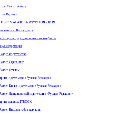
лицы
News
и
News
2
лица
Replays
-ОФИС МАГАЗИНА
WWW
.
ITBOOK
.
RU
лючение к
Back
-офису
ная страница управления
Back
-офисом
щая информация
Раздел Издательство
Раздел Серии книг
Раздел Отзывы
трина издательства «Русская Редакция»
Раздел Книги издательства «Русская Редакция»
Раздел Лента новостей издательства «Русская Редакция»
трина магазина
ITBOOK
Раздел Витрина избранных книг