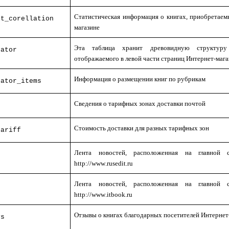
Статистическая информация о книгах, приобретаем
ct_corellation
магазине
Эта таблица хранит древовидную структуру 
cator
отображаемого в левой части страниц Интернет-мага
Информация о размещении книг по рубрикам
cator_items
Сведения о тарифных зонах доставки почтой
Стоимость доставки для разных тарифных зон
tariff
Лента новостей, расположенная на главной с
http
://
www
.
rusedit
.
ru
Лента новостей, расположенная на главной с
http
://
www
.
itbook
.
ru
Отзывы о книгах благодарных посетителей Интернет
ys