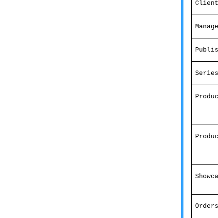
Clien
Manag
Publi
Serie
Produ
Produ
Showc
Order