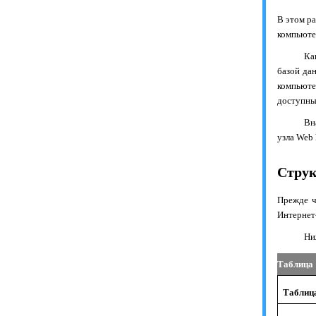
В этом р
компьюте
Ка
базой да
компьюте
доступны
Вн
узла
Web
Струк
Прежде ч
Интернет
Ни
Таблица 
Таблиц