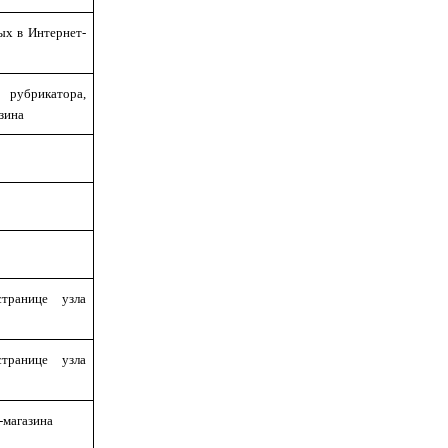
ых в Интернет-
рубрикатора,
зина
транице узла
транице узла
-магазина