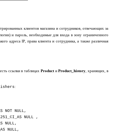
стрированных клиентов магазина и сотрудников, отвечающих за
логин) и пароль, необходимые для входа в зону ограниченного
какого адреса
IP
, права клиента и сотрудника, а также различная
есть ссылки в таблицах
Product
и
Product
_
history
, хранящих, в
:
lishers
S NOT NULL,
251_CI_AS NULL ,
S NULL,
AS NULL,