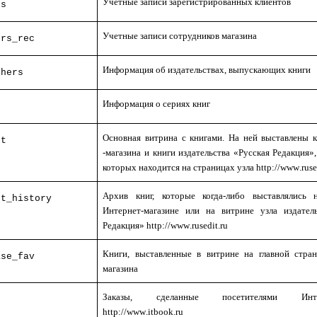
Учетные записи зарегистрированных клиентов
ts
Учетные записи сотрудников магазина
ers
_
rec
Информация об издательствах, выпускающих книги
shers
Информация о сериях книг
s
Основная витрина с книгами. На ней выставлены 
ct
-магазина и книги издательства «Русская Редакция»
которых находится на страницах узла
http
://
www
.
ruse
Архив книг, которые когда-либо выставлялись
ct_history
Интернет-магазине или на витрине узла издател
Редакция»
http
://
www
.
rusedit
.
ru
Книги, выставленные в витрине на главной стра
ase_fav
магазина
Заказы, сделанные посетителями Интерн
s
http
://
www
.
itbook
.
ru