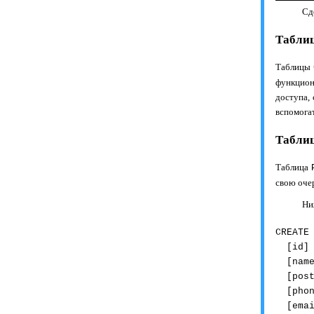
Сд
Табли
Таблицы
функцион
доступа, 
вспомога
Таблиц
Таблица
свою очер
Ни
CREATE
[id] [
[name]
[post_
[phone
[email