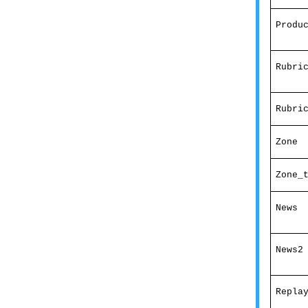
Produ
Rubri
Rubri
Zone
Zone_
News
News2
Repla