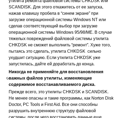
утилита ремонта файловой системы CHKDSK или
SCANDISK. Для этого откажитесь от ее запуска,
нажав клавишу пробела в “синем экране” при
загрузке операционной системы Windows NT или
сделав соответствующий выбор при загрузке
операционной системы Windows 95/98/ME. В случае
тяжелых повреждений файловой системы утилита
CHKDSK не сможет выполнить “ремонт”. Хуже того,
пытаясь это сделать, утилита CHKDSK сильно
ухудшит ситуацию. Если утилита CHKDSK уже
запустилась, дайте ей доработать до конца.
Никогда не применяйте для восстановления
важных файлов утилиты, изменяющие
содержимое восстанавливаемого диска.
Прежде всего, это утилиты CHKDSK и SCANDISK.
Не менее опасны и такие программы, как Norton Disk
Doctor, PC Tools и First Aid. Все они способны
разрушить внутреннюю структуру файловой
системы, после чего восстановить данные еще