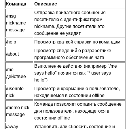
Команда
Описание
Отправка приватного сообщения
/msg
посетителю с идентификатором
nickname
nickname. Другие посетители это
message
сообщение не увидят
/help
Просмотр краткой справки по командам
Просмотр сведений о разработчике
/about
программного обеспечения чата
Выполнение действия (например "/me
/me -
says hello" появится как "* user says
действие
hello")
/userinfo
Просмотр информации о пользователе,
nick
находящемся в состоянии offline
Команда позволяет оставить сообщение
/memo nick
для пользователя, находящегося в
message
состоянии offline
/away
Установить или сбросить состояние и