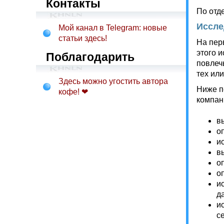
Контакты
По отд
Иссле
Мой канал в Telegram: новые
статьи здесь!
На пер
этого 
Поблагодарить
повлеч
тех ил
Здесь можно угостить автора
Ниже п
кофе! ❤
компан
в
о
и
в
о
о
и
д
и
с