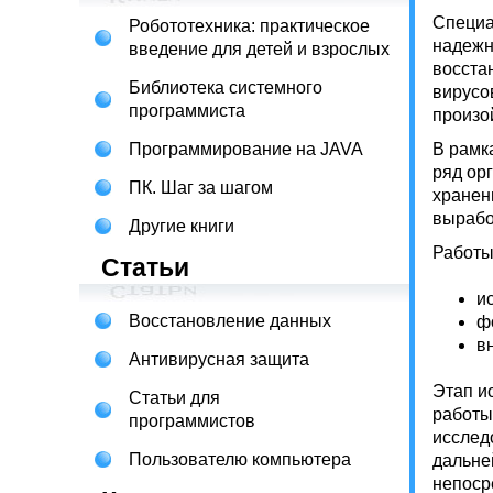
Специа
Робототехника: практическое
надежн
введение для детей и взрослых
восста
Библиотека системного
вирусо
программиста
произо
Программирование на JAVA
В рамк
ряд ор
ПК. Шаг за шагом
хранен
вырабо
Другие книги
Работы
Статьи
и
Восстановление данных
ф
в
Антивирусная защита
Этап и
Статьи для
работы
программистов
исслед
Пользователю компьютера
дальне
непоср