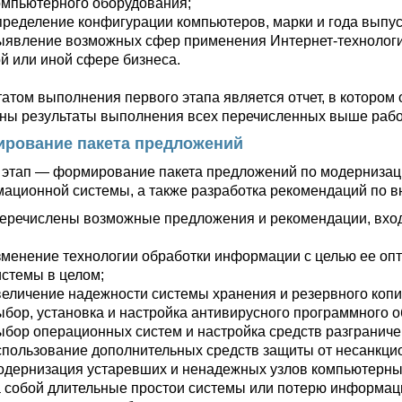
омпьютерного оборудования;
пределение конфигурации компьютеров, марки и года выпус
ыявление возможных сфер применения Интернет-технологий
ой или иной сфере бизнеса.
татом выполнения первого этапа является отчет, в котором
ны результаты выполнения всех перечисленных выше рабо
рование пакета предложений
 этап — формирование пакета предложений по модерниза
ационной системы, а также разработка рекомендаций по в
еречислены возможные предложения и рекомендации, входя
зменение технологии обработки информации с целью ее оп
истемы в целом;
величение надежности системы хранения и резервного коп
ыбор, установка и настройка антивирусного программного о
ыбор операционных систем и настройка средств разграниче
спользование дополнительных средств защиты от несанкци
одернизация устаревших и ненадежных узлов компьютерных
а собой длительные простои системы или потерю информац