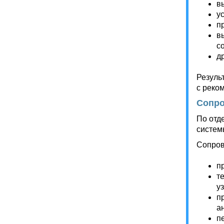
в
у
п
в
с
д
Резуль
с реко
Сопро
По отд
систем
Сопров
п
т
у
п
а
п