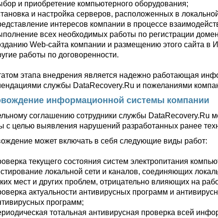
ыбор и приобретение компьютерного оборудования;
становка и настройка серверов, расположенных в локальной
редставление интересов компании в процессе взаимодейст
ыполнение всех необходимых работы по регистрации домен
озданию Web-сайта компании и размещению этого сайта в И
ругие работы по договоренности.
татом этапа внедрения является надежно работающая инфо
мендациями службы DataRecovery.Ru и пожеланиями компан
вождение информационной системы компании
ельному соглашению сотрудники службы DataRecovery.Ru м
ы с целью выявления нарушений разработанных ранее техн
ождение может включать в себя следующие виды работ:
роверка текущего состояния систем электропитания компью
естирование локальной сети и каналов, соединяющих локал
зких мест и других проблем, отрицательно влияющих на раб
роверка актуальности антивирусных программ и антивирусны
нтивирусных программ;
ериодическая тотальная антивирусная проверка всей инфо