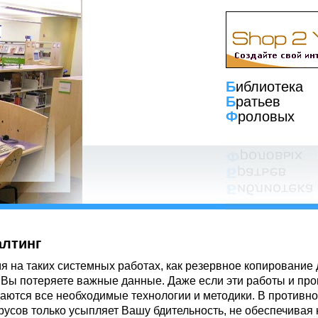
Б
иблиотека
Б
ратьев
Ф
роловых
алтинг
я на таких системных работах, как резервное копирование
 Вы потеряете важные данные. Даже если эти работы и пров
аются все необходимые технологии и методики. В противн
русов только усыпляет Вашу бдительность, не обеспечивая