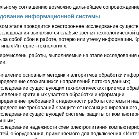
ельному соглашению возможно дальнейшее сопровождение
дование информационной системы
вом этапе проводится всестороннее исследование сущест
исследования выявляются слабые звенья технологической 
ь за собой сбои в работе, потерю или утечку информации. К
и иных Интернет-технологиях.
еречислены работы, выполняемые на этапе исследовани
ии:
ыявление основных методик и алгоритмов обработки инфо
пределение сложившихся направлений потоков данных;
сследование существующих технологических приемов обраб
ыявление критичных участков обработки информации;
пределение требований к надежности работы системы и на
пределение требований к защите от несанкционированного 
сследование существующей системы защиты от компьютерны
анным;
сследование надежности схем электропитания компьютерно
етей, оборудования, применяемого для подключения к Интер