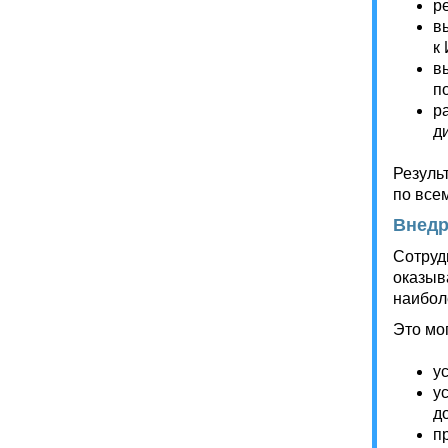
р
в
к
в
п
р
д
Резуль
по все
Внедр
Сотруд
оказыв
наибол
Это мог
у
у
д
п