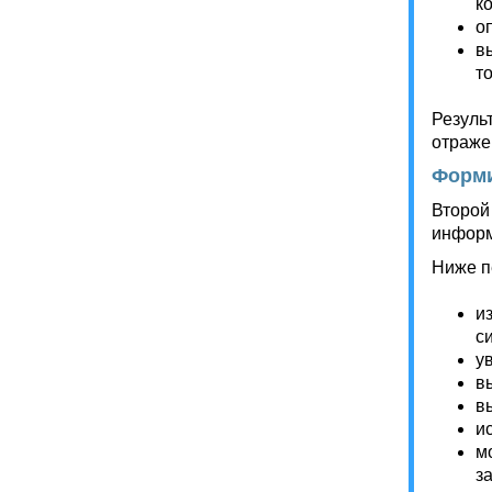
к
о
в
т
Резуль
отраже
Форми
Второй
информ
Ниже п
и
с
у
в
в
и
м
з