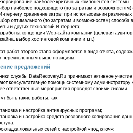
езервирование наиболее критичных компонентов системы;
ыбор наиболее подходящего (по затратам и возможностям)
 Интернету, сравнение затрат при использовании различных
ыбор оптимального (по затратам и возможностям) способа 
очты и других технологий Интернета;
азработка концепции Web-сайта компании (целевая аудитор
изайна, выбор хостинговой компании и т.п.).
тат работ второго этапа оформляется в виде отчета, соде
м перечисленным выше позициям.
ение предложений
ники службы DataRecovery.Ru принимают активное участие
ают консультативную помощь системному администратору к
ее ответственные мероприятия проводят своими силами.
ут быть такие работы, как:
становка и настройка антивирусных программ;
становка и настройка средств резервного копирования дан
оступа;
рокладка локальных сетей с настройкой «под ключ»;