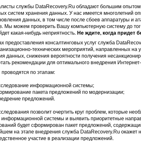
листы службы DataRecovery.Ru обладают большим опытом
ых систем хранения данных. У нас имеется многолетний о
новления данных, в том числе после сбоев аппаратуры и а
в. Мы можем проверить Вашу компьютерную систему до того
йдет какая-нибудь неприятность.
Не ждите, когда придет б
ах предоставления консалтинговых услуг служба DataRecov
ганизационно-технических мероприятий, направленных на 
ия данных, снижения вероятности получения несанкционир
тать рекомендации для оптимального внедрения Интернет-
 проводятся по этапам:
сследование информационной системы;
ормирование пакета предложений по модернизации;
недрение предложений.
сследования позволит очертить круг проблем, которые нео
 информационной системы и выявить приоритетные направ
ований будет сформирован пакет предложений, содержащи
йшем на этапе внедрения служба DataRecovery.Ru окажет 
едственное участие в реализации предложений.