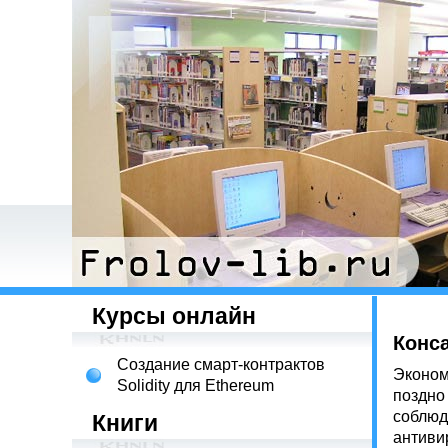
Курсы онлайн
Конс
Создание смарт-контрактов
Эконом
Solidity для Ethereum
поздно
соблюд
Книги
антиви