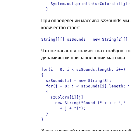
    System.out.println(szColors[i][j]);
  }
При определении массива szSounds мы 
количество строк:
String[][] szSounds = new String[2][];
Что же касается количества столбцов, то
динамически при заполнении массива:
for(i = 0; i < szSounds.length; i++)

{

  szSounds[i] = new String[3];

  for(j = 0; j < szSounds[i].length; j+
  {

    szColors[i][j] = 

      new String("Sound (" + i + "," 

        + j + ")");

  }     

}
Здесь в каждой строке имеется три стол