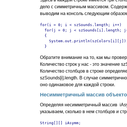
дело с симметричным массивом. Содерж
выводим на консоль следующим образо
for(i = 0; i < szSounds.length; i++)

  for(j = 0; j < szSounds[i].length; j+
  {

    System.out.println(szColors[i][j]);
  }
Обратите внимание на то, как мы прове
Количество строк у нас - это значение sz
Количество столбцов в строке определяе
szSounds[i].length. В случае симметричн
оно одинаковое для каждой строки.
Несимметричный массив объектов
Определяя несимметричный массив
iAs
указываем, сколько в нем столбцов и стр
String[][] iAsymm;