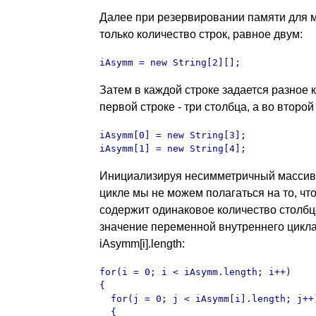
Далее при резервировании памяти для 
только количество строк, равное двум:
iAsymm = new String[2][];
Затем в каждой строке задается разное 
первой строке - три столбца, а во второй 
iAsymm[0] = new String[3];

iAsymm[1] = new String[4];
Инициализируя несимметричный массив
цикле мы не можем полагаться на то, чт
содержит одинаковое количество столбц
значение переменной внутреннего цикла
iAsymm[i].length:
for(i = 0; i < iAsymm.length; i++)

{

  for(j = 0; j < iAsymm[i].length; j++)
  {
