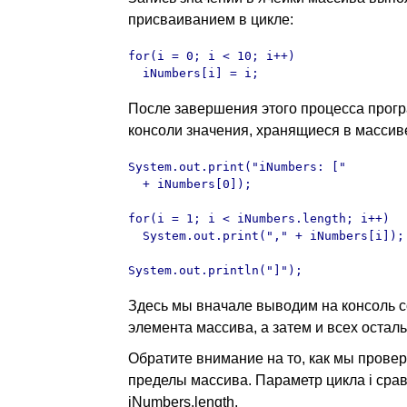
присваиванием в цикле:
for(i = 0; i < 10; i++)

  iNumbers[i] = i;
После завершения этого процесса прог
консоли значения, хранящиеся в массив
System.out.print("iNumbers: [" 

  + iNumbers[0]); 

for(i = 1; i < iNumbers.length; i++)

  System.out.print("," + iNumbers[i]); 
System.out.println("]");
Здесь мы вначале выводим на консоль 
элемента массива, а затем и всех остал
Обратите внимание на то, как мы прове
пределы массива. Параметр цикла i сра
iNumbers.length.