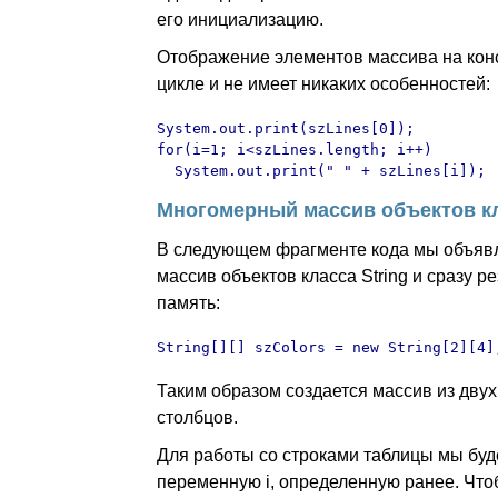
его инициализацию.
Отображение элементов массива на кон
цикле и не имеет никаких особенностей:
System.out.print(szLines[0]);

for(i=1; i<szLines.length; i++)

  System.out.print(" " + szLines[i]);
Многомерный массив объектов кл
В следующем фрагменте кода мы объяв
массив объектов класса String и сразу р
память:
String[][] szColors = new String[2][4]
Таким образом создается массив из двух
столбцов.
Для работы со строками таблицы мы буд
переменную i, определенную ранее. Чт