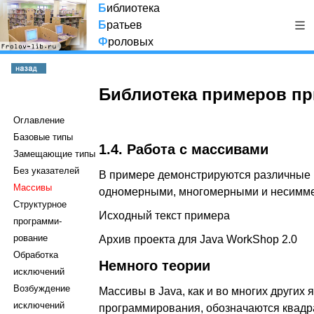
Б
иблиотека
Б
ратьев
Ф
роловых
Библиотека примеров пр
Оглавление
Базовые типы
1.4. Работа с массивами
Замещающие типы
Без указателей
В примере демонстрируются различные
Массивы
одномерными, многомерными и несимм
Структурное
Исходный текст примера
программи-
рование
Архив проекта для Java WorkShop 2.0
Обработка
Немного теории
исключений
Возбуждение
Массивы в Java, как и во многих других 
исключений
программирования, обозначаются квадр