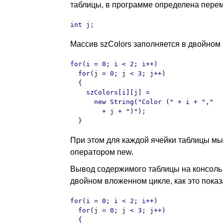
таблицы, в программе определена перем
int j;
Массив szColors заполняется в двойном
for(i = 0; i < 2; i++)

  for(j = 0; j < 3; j++)

  {

    szColors[i][j] = 

      new String("Color (" + i + "," 

        + j + ")");

  }
При этом для каждой ячейки таблицы м
оператором new.
Вывод содержимого таблицы на консоль
двойном вложенном цикле, как это показ
for(i = 0; i < 2; i++)

  for(j = 0; j < 3; j++)

  {
