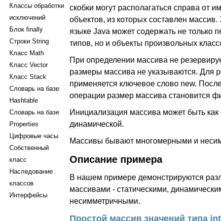
Классы обработки
скобки могут располагаться справа от и
исключений
объектов, из которых составлен массив. 
Блок finally
языке Java может содержать не только 
Строки String
типов, но и объекты произвольных класс
Класс Math
При определении массива не резервируе
Класс Vector
размеры массива не указываются. Для 
Класс Stack
применяется ключевое слово new. Посл
Словарь на базе
операции размер массива становится ф
Hashtable
Инициализация массива может быть как с
Словарь на базе
динамической.
Properties
Цифровые часы
Массивы бывают многомерными и неси
Собственный
Описание примера
класс
Наследование
В нашем примере демонстрируются раз
классов
массивами - статическими, динамическ
Интерфейсы
несимметричными.
Простой массив значений типа int