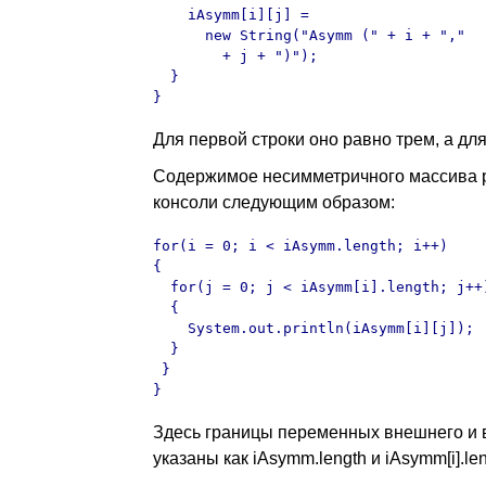
    iAsymm[i][j] = 

      new String("Asymm (" + i + "," 

        + j + ")");

  }     

}
Для первой строки оно равно трем, а для
Содержимое несимметричного массива 
консоли следующим образом:
for(i = 0; i < iAsymm.length; i++)

{

  for(j = 0; j < iAsymm[i].length; j++)
  {

    System.out.println(iAsymm[i][j]); 

  }     

 }

}
Здесь границы переменных внешнего и 
указаны как iAsymm.length и iAsymm[i].le