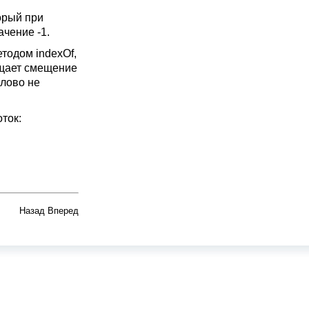
орый при
чение -1.
тодом indexOf,
ащает смещение
слово не
ток:
Назад
Вперед