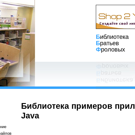
Б
иблиотека
Б
ратьев
Ф
роловых
Библиотека примеров при
Java
ние
файлов