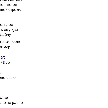
лен метод
щей строки.
сольное
ть ему два
 файлу.
 на консоли
ример:
at

:\DOS
,
ово было
ество
оно не равно