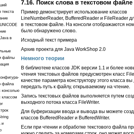
7.16. Поиск слова в текстовом файле
ший
р текста
Пример демонстрирует использование классов
LineNumberReader, BufferedReader и FileReader д
ание
в текстовом файле. На консоли отображаются номе
 UNICODE
было обнаружено слово.
ние
Java в
Исходный текст примера
Архив проекта для Java WorkShop 2.0
льные
и файлы
Немного теории
зация
В библиотеке классов JDK версии 1.1 и более нов
чтения текстовых файлов предусмотрен класс File
конфигура-
качестве параметра конструктору этого класса в
о файла
передать путь к файлу, открываемому на чтение.
с консолью
Запись текстовых файлов выполняется путем соз
с классом
выходного потока класса FileWriter.
er
строк
Для буферизации ввода и вывода вы можете созд
tring
классов BufferedReader и BufferedWriter.
 и
Если при чтении и обработке текстового файла 
р
нужно следить за номерами строк, оно может вос