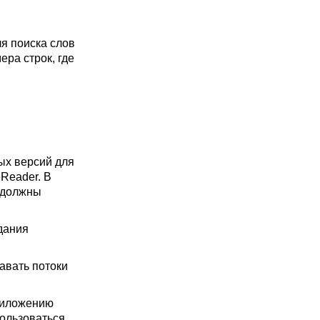
ля поиска слов
ра строк, где
ых версий для
Reader. В
ы должны
дания
авать потоки
приложению
пользоваться