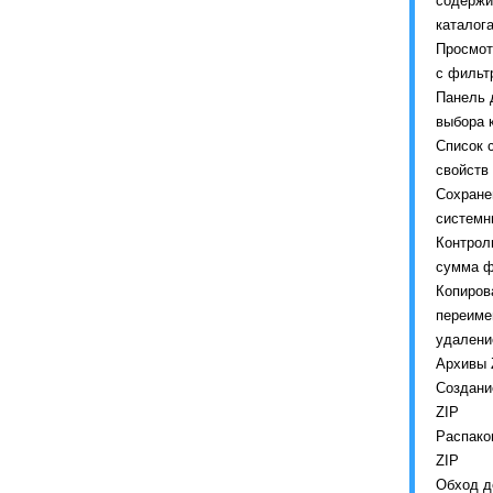
содержи
каталог
Просмот
с фильт
Панель 
выбора 
Список 
свойств
Сохране
системн
Контрол
сумма 
Копиров
переиме
удалени
Архивы 
Создани
ZIP
Распако
ZIP
Обход д