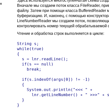
Здесь используется многоступенчатая схема созд
ов
Вначале мы создаем поток класса FileReader, при
файлу. Затем при помощи класса BufferedReader
буферизацию. И, наконец, с помощью конструктор
LineNumberReader мы создаем поток, позволяющ
контролировать номер текущей обрабатываемой с
Чтение и обработка строк выполняется в цикле:
String s;

while(true)

{

  s = lnr.readLine();

  if(s == null)

    break;

  if(s.indexOf(args[0]) != -1)  

  {

    System.out.println("<<< " + 

      lnr.getLineNumber() + " >>>" + s
  }  

}  