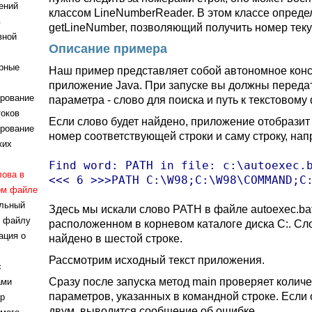
ений
классом LineNumberReader. В этом классе опреде
в
getLineNumber, позволяющий получить номер теку
вной
Описание примера
рные
Наш пример представляет собой автономное кон
приложение Java. При запуске вы должны переда
рование
параметра - слово для поиска и путь к текстовому
токов
Если слово будет найдено, приложение отобразит
рование
номер соответствующей строки и саму строку, нап
ких
Find word: PATH in file: c:\autoexec.b
лова в
<<< 6 >>>PATH C:\W98;C:\W98\COMMAND;C
ом файле
льный
Здесь мы искали слово PATH в файле autoexec.bat
к файлу
расположенном в корневом каталоге диска C:. Сл
ция о
найдено в шестой строке.
Рассмотрим исходный текст приложения.
с
Сразу после запуска метод main проверяет колич
ами
параметров, указанных в командной строке. Если 
р
двум, выводится сообщение об ошибке.