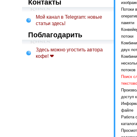
Контакты
изображ
Потоки 
операти
Мой канал в Telegram: новые
памяти
статьи здесь!
Конвейе
Поблагодарить
потоки
Комбини
Здесь можно угостить автора
двух по
кофе! ❤
Комбини
несколь
потоков
Поиск с
текстов
Произво
доступ 
Информа
файле
Работа 
каталог
Просмот