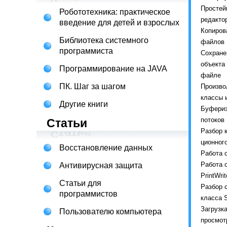
Простей
Робототехника: практическое
редакто
введение для детей и взрослых
Копиров
Библиотека системного
файлов
программиста
Сохране
объекта 
Программирование на JAVA
файле
ПК. Шаг за шагом
Произво
классы 
Другие книги
Буфери
потоков
Статьи
Разбор 
ционног
Восстановление данных
Работа 
Работа 
Антивирусная защита
PrintWrit
Статьи для
Разбор 
программистов
класса S
Загрузка
Пользователю компьютера
просмот