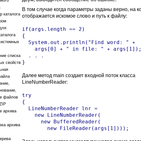
мого
а
В том случае когда параметры заданы верно, на к
р каталога
отображается искомое слово и путь к файлу:
ром
для
if(args.length == 2)

каталога
{

системных
  System.out.println("Find word: " + 

    args[0] + " in file: " + args[1]);
  . . .

ние списка
}
ых свойств
ьная
Далее метод main создает входной поток класса
файла
LineNumberReader:
ание,
нование,
try

е файлов
{

ZIP
  LineNumberReader lnr = 

е архива
    new LineNumberReader(

      new BufferedReader(

вка архива
        new FileReader(args[1])));
ерева