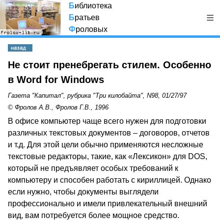
Б
иблиотека
Б
ратьев
Ф
роловых
Не стоит пренебрегать стилем. Особенно
в Word for Windows
Газета "Капитал", рубрика "Три килобайта", N98, 01/27/97
© Фролов А.В., Фролов Г.В., 1996
В офисе компьютер чаще всего нужен для подготовки
различных текстовых документов – договоров, отчетов
и т.д. Для этой цели обычно применяются несложные
текстовые редакторы, такие, как «Лексикон» для DOS,
который не предъявляет особых требований к
компьютеру и способен работать с кириллицей. Однако
если нужно, чтобы документы выглядели
профессионально и имели привлекательный внешний
вид, вам потребуется более мощное средство.