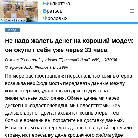
Б
иблиотека
Б
ратьев
Ф
роловых
Не надо жалеть денег на хороший модем:
он окупит себя уже через 33 часа
Газета "Капитал", рубрика "Три килобайта", N89, 10/30/96
© Фролов А.В., Фролов Г.В., 1996
По мере распространения персональных компьютеров
возникла необходимость передавать данные между
компьютерами, удаленными друг от друга на
значительные расстояния. Обмен данными через
дискеты обладает очевидными недостатками. Чем
дальше друг от друга находятся компьютеры, тем
больше времени вы потратите на доставку данных.
Если же вам надо передать данные в другой город или
страну, на пересылку даже крошечного файла уйдет