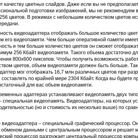
ет качеству цветных слайдов. Даже если вы не предполагае
сиональной подготовки изображений, мы не рекомендуем 
 256 цветов. В режимах с небольшим количеством цветов ис
ередачи.
ность видеоадаптера отображать большое количество цвет
м его видеопамяти. Чем больше оперативной памяти имее
ность и тем больше количество цветов он сможет отобража
нимум 256 Кбайт видеопамяти. Такого объема достаточно д
ении 800х600 пикселов. Чтобы получить возможность рабо
ством цветов, объем видеопамяти должен быть больше. Так,
даптер мог отображать 16,7 млн различных цветов при ра
 составлять по крайней мере 2304 Кбайт. Когда вы будете п
остаточный для вас объем видеопамяти.
ременных адаптерах устанавливают видеопамять двух тип
 специальная видеопамять. Видеоадаптеры, на которых у
одительностью (но и стоимость их несколько выше) по ср
 видеоадаптера – специальный графический процессор. О
, обменом данными с центральным процессором и решает м
еский процессор разгружает центральный процессор компью