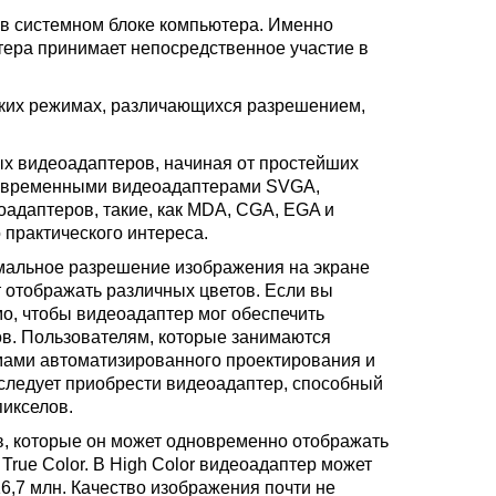
я в системном блоке компьютера. Именно
ера принимает непосредственное участие в
ских режимах, различающихся разрешением,
х видеоадаптеров, начиная от простейших
современными видеоадаптерами SVGA,
адаптеров, такие, как MDA, CGA, EGA и
 практического интереса.
имальное разрешение изображения на экране
т отображать различных цветов. Если вы
о, чтобы видеоадаптер мог обеспечить
ов. Пользователям, которые занимаются
мами автоматизированного проектирования и
 следует приобрести видеоадаптер, способный
икселов.
в, которые он может одновременно отображать
True Color. В High Color видеоадаптер может
16,7 млн. Качество изображения почти не