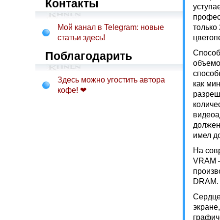
Контакты
уступа
профес
Мой канал в Telegram: новые
только
статьи здесь!
цветоп
Способ
Поблагодарить
объемо
способ
Здесь можно угостить автора
как ми
кофе! ❤
разреш
количе
видеоа
должен
имел д
На сов
VRAM –
произв
DRAM.
Сердце
экране
графич