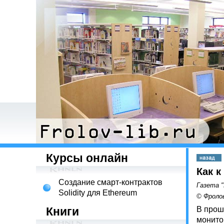
Курсы онлайн
Как 
Создание смарт-контрактов
Газета "
Solidity для Ethereum
© Фролов
Книги
В прош
монито