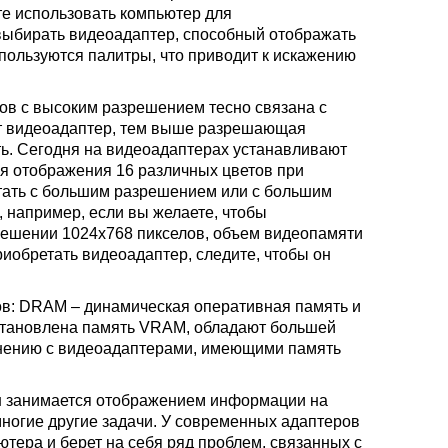
те использовать компьютер для
выбирать видеоадаптер, способный отображать
пользуются палитры, что приводит к искажению
ов с высоким разрешением тесно связана с
т видеоадаптер, тем выше разрешающая
ть. Сегодня на видеоадаптерах устанавливают
ля отображения 16 различных цветов при
тать с большим разрешением или с большим
 например, если вы желаете, чтобы
зрешении 1024х768 пикселов, объем видеопамяти
риобретать видеоадаптер, следите, чтобы он
ов: DRAM – динамическая оперативная память и
становлена память VRAM, обладают большей
авнению с видеоадаптерами, имеющими память
н занимается отображением информации на
ногие другие задачи. У современных адаптеров
тера и берет на себя ряд проблем, связанных с