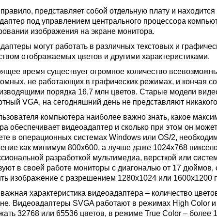
к правило, представляет собой отдельную плату и находитс
даптер под управлением центрального процессора компьют
овании изображения на экране монитора.
даптеры могут работать в различных текстовых и графиче
ством отображаемых цветов и другими характеристиками.
оящее время существует огромное количество всевозможны
омных, не работающих в графических режимах, и кончая 
изводящими порядка 16,7 млн цветов. Старые модели видео
ртный VGA, на сегодняшний день не представляют никакого
льзователя компьютера наиболее важно знать, какое макс
ра обеспечивает видеоадаптер и сколько при этом он може
ете в операционных системах Windows или OS/2, необходим
ение как минимум 800х600, а лучше даже 1024х768 пиксел
сиональной разработкой мультимедиа, версткой или систе
зуют в своей работе мониторы с диагональю от 17 дюймов,
ть изображение с разрешением 1280х1024 или 1600х1200 п
 важная характеристика видеоадаптера – количество цвето
ане. Видеоадаптеры SVGA работают в режимах High Color и 
жать 32768 или 65536 цветов, в режиме True Color – более 