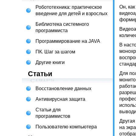
Он, ка
Робототехника: практическое
видеоа
введение для детей и взрослых
формир
Библиотека системного
Видеоа
программиста
количе
Программирование на JAVA
В наст
монохр
ПК. Шаг за шагом
воспро
Другие книги
станда
Статьи
Для по
монито
работа
Восстановление данных
разреш
профес
Антивирусная защита
исполь
Статьи для
выводи
программистов
Другая
Пользователю компьютера
на экр
отобра