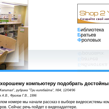
Б
иблиотека
Б
ратьев
Ф
роловых
к хорошему компьютеру подобрать достойны
Капитал", рубрика "Три килобайта", N94, 12/04/96
 А.В., Фролов Г.В., 1996
лом номере мы начали рассказ о выборе видеосистемы ко
ров. Сейчас речь пойдет о видеоадаптере.