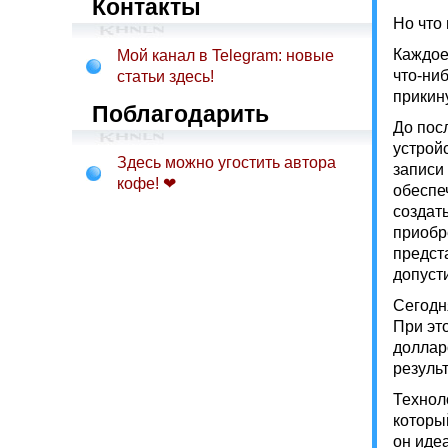
Контакты
Но что
Каждое
Мой канал в Telegram: новые
что-ниб
статьи здесь!
прикину
Поблагодарить
До пос
устрой
Здесь можно угостить автора
записи
кофе! ❤
обеспе
создат
приобр
предст
допуст
Сегодн
При эт
доллар
резуль
Технол
который
он иде