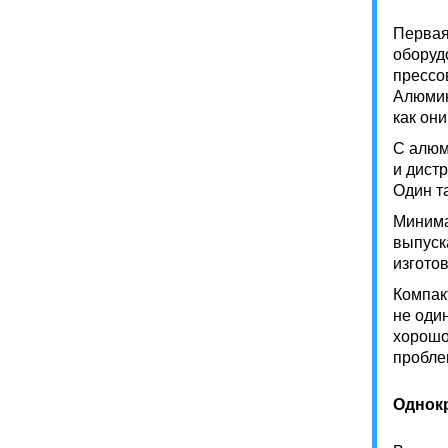
Первая
оборуд
прессо
Алюмин
как он
С алюм
и дист
Один т
Минима
выпуск
изгото
Компак
не оди
хорошо
пробле
Однокр