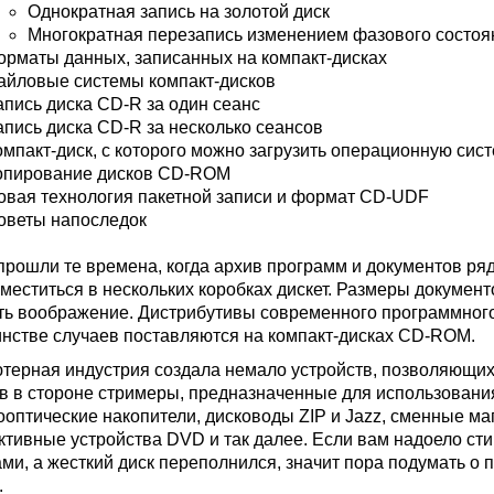
Однократная запись на золотой диск
Многократная перезапись изменением фазового состоя
орматы данных, записанных на компакт-дисках
айловые системы компакт-дисков
апись диска CD-R за один сеанс
апись диска CD-R за несколько сеансов
омпакт-диск, с которого можно загрузить операционную сис
опирование дисков CD-ROM
овая технология пакетной записи и формат CD-UDF
оветы напоследок
прошли те времена, когда архив программ и документов ря
зместиться в нескольких коробках дискет. Размеры докумен
ть воображение. Дистрибутивы современного программного 
нстве случаев поставляются на компакт-дисках CD-ROM.
терная индустрия создала немало устройств, позволяющи
в в стороне стримеры, предназначенные для использования
ооптические накопители, дисководы ZIP и Jazz, сменные ма
ктивные устройства DVD и так далее. Если вам надоело стир
ами, а жесткий диск переполнился, значит пора подумать о
.