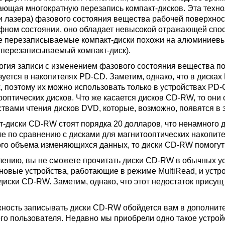
ающая многократную перезапись компакт-дисков. Эта техно
 лазера) фазового состояния вещества рабочей поверхност
фном состоянии, оно обладает невысокой отражающей спосо
 перезаписываемые компакт-диски похожи на алюминиевые
ь перезаписываемый компакт-диск).
огия записи с изменением фазового состояния вещества по
зуется в накопителях PD-CD. Заметим, однако, что в диск
, поэтому их можно использовать только в устройствах PD-
ооптических дисков. Что же касается дисков CD-RW, то они
ствами чтения дисков DVD, которые, возможно, появятся в э
т-диски CD-RW стоят порядка 20 долларов, что ненамного 
е по сравнению с дисками для магнитооптических накопите
го объема изменяющихся данных, то диски CD-RW помогут 
лению, вы не сможете прочитать диски CD-RW в обычных у
новые устройства, работающие в режиме MultiRead, и устр
 диски CD-RW. Заметим, однако, что этот недостаток прису
ность записывать диски CD-RW обойдется вам в дополнител
го пользователя. Недавно мы приобрели одно такое устро