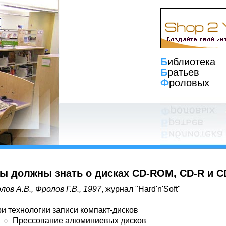
Б
иблиотека
Б
ратьев
Ф
роловых
вы должны знать о дисках CD-ROM, CD-R и C
лов А.В., Фролов Г.В., 1997
, журнал "Hard'n'Soft"
ри технологии записи компакт-дисков
Прессование алюминиевых дисков