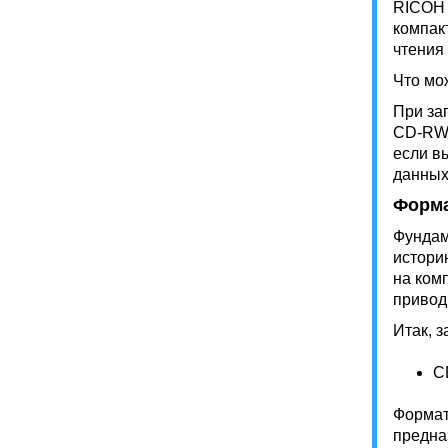
RICOH 
компак
чтения
Что мо
При за
CD-RW,
если в
данных,
Форма
Фундам
истори
на ком
привод
Итак, 
C
Формат 
предна