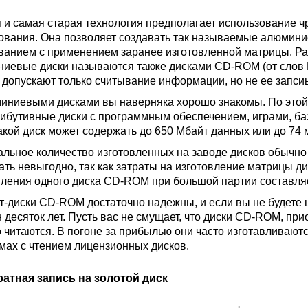
 и самая старая технология предполагает использование ч
ования. Она позволяет создавать так называемые алюмини
ванием с применением заранее изготовленной матрицы. Ра
иевые диски называются также дисками CD-ROM (от слов Re
и допускают только считывание информации, но не ее запсиь
иниевыми дисками вы наверняка хорошо знакомы. По этой
рибутивные диски с программным обеспечением, играми, б
акой диск может содержать до 650 Мбайт данных или до 74 
льное количество изготовленных на заводе дисков обычно 
ать невыгодно, так как затраты на изготовление матрицы ди
вления одного диска CD-ROM при большой партии составляе
т-диски CD-ROM достаточно надежны, и если вы не будете 
н десяток лет. Пусть вас не смущает, что диски CD-ROM, пр
 читаются. В погоне за прибылью они часто изготавливают
мах с чтением лицензионных дисков.
атная запись на золотой диск