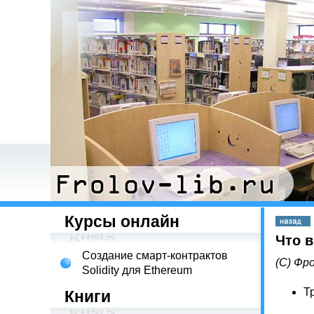
Курсы онлайн
Что 
Создание смарт-контрактов
(С) Фро
Solidity для Ethereum
Т
Книги