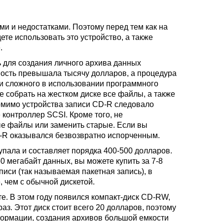
и и недостатками. Поэтому перед тем как на
дете использовать это устройство, а также
.
ь для создания личного архива данных
имость превышала тысячу долларов, а процедура
и сложного в использовании программного
 собрать на жестком диске все файлы, а также
Помимо устройства записи CD-R следовало
 контроллер SCSI. Кроме того, не
ые файлы или заменить старые. Если вы
D-R оказывался безвозвратно испорченным.
упала и составляет порядка 400-500 долларов.
0 мегабайт данных, вы можете купить за 7-8
иси (так называемая пакетная запись), в
, чем с обычной дискетой.
е. В этом году появился компакт-диск CD-RW,
аз. Этот диск стоит всего 20 долларов, поэтому
ормации, создания архивов большой емкости