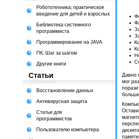
Робототехника: практическое
введение для детей и взрослых
Ф
Ф
Библиотека системного
З
программиста
З
Программирование на JAVA
К
К
ПК. Шаг за шагом
Н
С
Другие книги
Статьи
Давно 
мог ра
порази
Восстановление данных
больши
Антивирусная защита
Компью
Остави
Статьи для
магнит
программистов
перспе
Пользователю компьютера
дискет
памяти