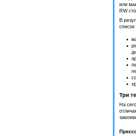
или ма
RW сто
В резу
список
м
р
д
а
п
п
с
х
Три т
На сег
отлича
завоев
Пресс