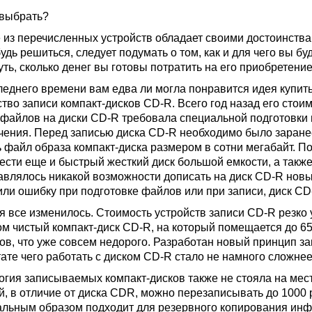
 выбрать?
 из перечисленных устройств обладает своими достоинствам
удь решиться, следует подумать о том, как и для чего вы бу
ть, сколько денег вы готовы потратить на его приобретение
леднего времени вам едва ли могла понравится идея купит
ство записи компакт-дисков CD-R. Всего год назад его сто
 файлов на диски CD-R требовала специальной подготовки 
чения. Перед записью диска CD-R необходимо было заранее
ь файл образа компакт-диска размером в сотни мегабайт. 
ести еще и быстрый жесткий диск большой емкости, а также
авлялось никакой возможности дописать на диск CD-R нов
или ошибку при подготовке файлов или при записи, диск C
я все изменилось. Стоимость устройств записи CD-R резко 
ом чистый компакт-диск CD-R, на который помещается до 65
ов, что уже совсем недорого. Разработан новый принцип зап
тате чего работать с диском CD-R стало не намного сложнее
огия записываемых компакт-дисков также не стояла на мест
, в отличие от диска CD­R, можно перезаписывать до 1000 р
альным образом подходит для резервного копирования инф