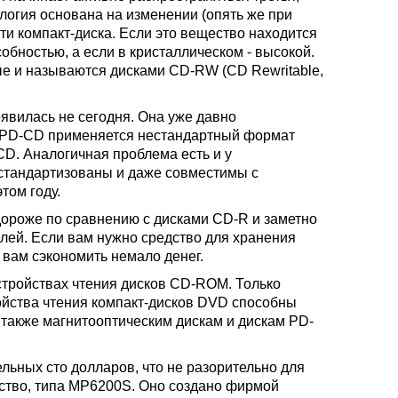
логия основана на изменении (опять же при
и компакт-диска. Если это вещество находится
бностью, а если в кристаллическом - высокой.
 и называются дисками CD-RW (CD Rewritable,
явилась не сегодня. Она уже давно
ах PD-CD применяется нестандартный формат
CD. Аналогичная проблема есть и у
 стандартизованы и даже совместимы с
том году.
дороже по сравнению с дисками CD-R и заметно
лей. Если вам нужно средство для хранения
вам сэкономить немало денег.
стройствах чтения дисков CD-ROM. Только
ойства чтения компакт-дисков DVD способны
щ также магнитооптическим дискам и дискам PD-
ьных сто долларов, что не разорительно для
йство, типа MP6200S. Оно создано фирмой