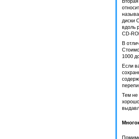
Вторая
относи
называ
диски 
вдоль 
CD-ROM
В отли
Стоимо
1000 д
Если в
сохран
содерж
перепи
Тем не
хорошо
выдавл
Многок
Помимо