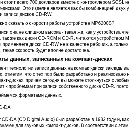
и стоит всего 700 долларов вместе с контроллером SCSI,
т-дисками. Это изделие является как бы комбинацией двух у
 и записи дисков CD-RW.
жно сказать о скорости работы устройства MP6200S?
писи она не слишком высока - такая же, как у устройства ч
 так же как диски CD-ROM и CD-R, читаются устройством 
ы применяете диски CD-RW не в качестве рабочих, а тольк
 такая скорость будет вполне достаточна.
ты данных, записанных на компакт-дисках
ент технологии записи данных на компакт-диски закладывалс
ю, отметим, что с тех пор было разработано и реализовано
пакт-дисках, причем сегодня вы можете столкнуться с люб
ит к проблемам при записи собственного диска CD-R, поэто
займемся форматами данных.
D-DA
CD-DA (CD Digital Audio) был разработан в 1982 году и, как
значен для звуковых компакт-дисков. В соответствии с эти