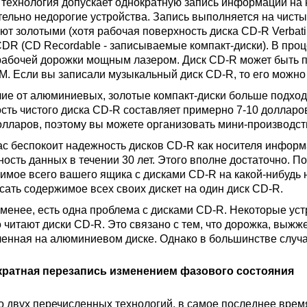
 технология допускает однократную запись информации на к
тельно недорогие устройства. Запись выполняется на чистые
ют золотыми (хотя рабочая поверхность диска CD-R Verbatim
CD­R (CD Recordable - записываемые компакт-диски). В проц
рабочей дорожки мощным лазером. Диск CD-R может быть п
. Если вы записали музыкальный диск CD-R, то его можно
чие от алюминиевых, золотые компакт-диски больше подходя
сть чистого диска CD-R составляет примерно 7-10 долларов,
олларов, поэтому вы можете организовать мини-производств
ас беспокоит надежность дисков CD-R как носителя информ
ность данных в течении 30 лет. Этого вполне достаточно. П
имое всего вашего ящика с дисками CD-R на какой-нибудь н
сать содержимое всех своих дискет на один диск CD-R.
 менее, есть одна проблема с дисками CD-R. Некоторые ус
 читают диски CD-R. Это связано с тем, что дорожка, выжже
енная на алюминиевом диске. Однако в большинстве случае
ратная перезапись изменением фазового состояния
 двух перечисленных технологий, в самое последнее время