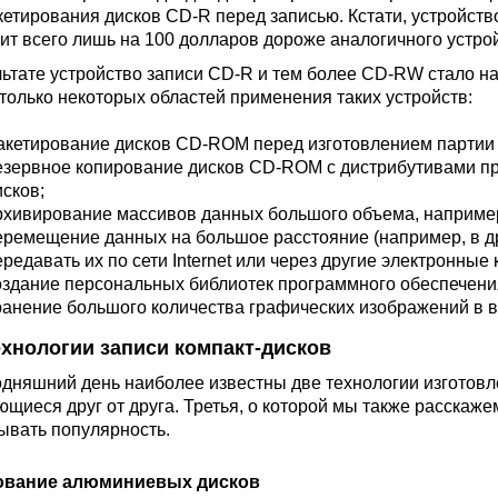
кетирования дисков CD-R перед записью. Кстати, устройство
ит всего лишь на 100 долларов дороже аналогичного устро
льтате устройство записи CD-R и тем более CD-RW стало н
 только некоторых областей применения таких устройств:
акетирование дисков CD-ROM перед изготовлением партии 
езервное копирование дисков CD-ROM с дистрибутивами пр
исков;
рхивирование массивов данных большого объема, наприме
еремещение данных на большое расстояние (например, в дру
ередавать их по сети Internet или через другие электронные
оздание персональных библиотек программного обеспечени
ранение большого количества графических изображений в 
ехнологии записи компакт-дисков
одняшний день наиболее известны две технологии изготовле
ющиеся друг от друга. Третья, о которой мы также расскаже
ывать популярность.
ование алюминиевых дисков