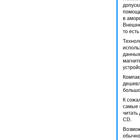
допуск
помощи
в амор
Внешне
то ест
Технол
исполь
данных
магнит
устрой
Компак
дешевл
большо
К сожа
самые 
читать
CD.
Возмож
обычно