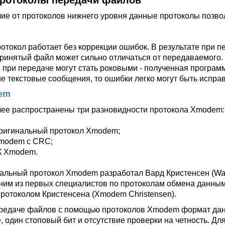
 Протоколы передачи файлов
чие от протоколов нижнего уровня данные протоколы позво
ротокол работает без коррекции ошибок. В результате при 
ринятый файл может сильно отличаться от передаваемого.
 при передаче могут стать роковыми - полученная программ
ие текстовые сообщения, то ошибки легко могут быть испра
em
ее распространены три разновидности протокола Xmodem:
ригинальный протокол Xmodem;
modem с CRC;
К Xmodem.
альный протокол Xmodem разработал Вард Кристенсен (Ward
ним из первых специалистов по протоколам обмена данными
протоколом Кристенсена (Xmodem Christensen).
редаче файлов с помощью протоколов Xmodem формат дан
, один стоповый бит и отсутствие проверки на четность. Дл