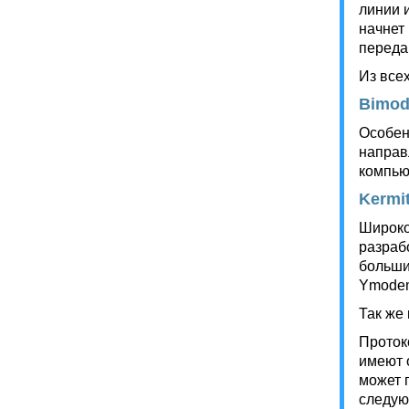
линии 
начнет
переда
Из все
Bimo
Особен
направ
компью
Kermi
Широко
разраб
больши
Ymodem
Так же
Проток
имеют 
может 
следую