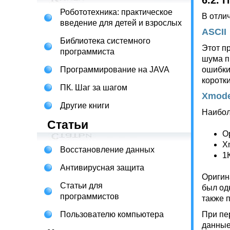
6.2.
Робототехника: практическое
В отли
введение для детей и взрослых
ASCII
Библиотека системного
Этот п
программиста
шума п
Программирование на JAVA
ошибки
коротк
ПК. Шаг за шагом
Xmod
Другие книги
Наибол
Статьи
О
X
Восстановление данных
1
Антивирусная защита
Оригин
Статьи для
был од
программистов
также 
Пользователю компьютера
При пе
данные