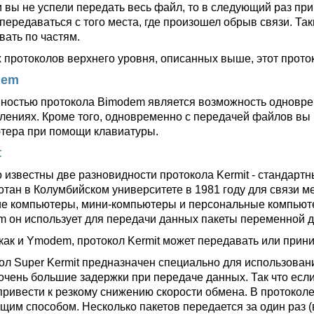
и вы не успели передать весь файл, то в следующий раз пр
 передаваться с того места, где произошел обрыв связи. Т
вать по частям.
х протоколов верхнего уровня, описанных выше, этот прот
dem
ностью протокола Bimodem является возможность одновре
лениях. Кроме того, одновременно с передачей файлов вы
тера при помощи клавиатуры.
t
 известны две разновидности протокола Kermit - стандартны
отан в Колумбийском университете в 1981 году для связи 
е компьютеры, мини-компьютеры и персональные компьюте
 он использует для передачи данных пакеты переменной д
 как и Ymodem, протокол Kermit может передавать или прин
ол Super Kermit предназначен специально для использования
очень большие задержки при передаче данных. Так что если
привести к резкому снижению скорости обмена. В протоколе
щим способом. Несколько пакетов передается за один раз (