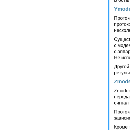
В оста
Ymod
Проток
проток
нескол
Сущест
с моде
с аппа
Не исп
Другой
резуль
Zmod
Zmodem
переда
сигнал
Проток
зависи
Кроме 