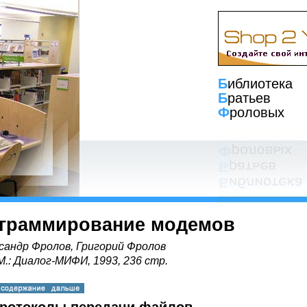
Б
иблиотека
Б
ратьев
Ф
роловых
граммирование модемов
сандр Фролов, Григорий Фролов
 М.: Диалог-МИФИ, 1993, 236 стр.