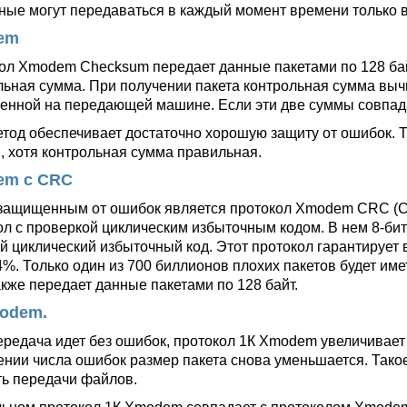
анные могут передаваться в каждый момент времени только 
em
ол Xmodem Checksum передает данные пакетами по 128 байт
льная сумма. При получении пакета контрольная сумма выч
енной на передающей машине. Если эти две суммы совпадаю
етод обеспечивает достаточно хорошую защиту от ошибок. Т
, хотя контрольная сумма правильная.
em с CRC
защищенным от ошибок является протокол Xmodem CRC (Cy
ол с проверкой циклическим избыточным кодом. В нем 8-би
й циклический избыточный код. Этот протокол гарантирует
4%. Только один из 700 биллионов плохих пакетов будет и
кже передает данные пакетами по 128 байт.
odem.
ередача идет без ошибок, протокол 1К Xmodem увеличивает 
ении числа ошибок размер пакета снова уменьшается. Тако
ть передачи файлов.