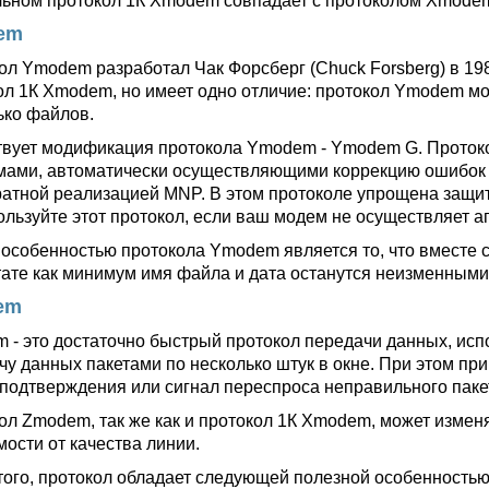
льном протокол 1К Xmodem совпадает с протоколом Xmode
em
ол Ymodem разработал Чак Форсберг (Chuck Forsberg) в 19
ол 1К Xmodem, но имеет одно отличие: протокол Ymodem мо
ько файлов.
вует модификация протокола Ymodem - Ymodem G. Проток
мами, автоматически осуществляющими коррекцию ошибок
ратной реализацией MNP. В этом протоколе упрощена защита
ользуйте этот протокол, если ваш модем не осуществляет 
 особенностью протокола Ymodem является то, что вместе 
тате как минимум имя файла и дата останутся неизменными
em
 - это достаточно быстрый протокол передачи данных, ис
чу данных пакетами по несколько штук в окне. При этом п
 подтверждения или сигнал переспроса неправильного пакета
ол Zmodem, так же как и протокол 1К Xmodem, может изменят
мости от качества линии.
того, протокол обладает следующей полезной особенностью