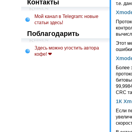
Контакты
т.е. д
Xmod
Мой канал в Telegram: новые
Проток
статьи здесь!
контро
Поблагодарить
вычисл
Этот м
Здесь можно угостить автора
ошибки
кофе! ❤
Xmod
Более 
проток
битовы
99,998
CRC та
1К Xm
Если п
увелич
скорос