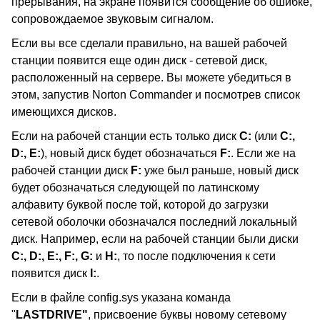
прерывания, на экране появится сообщение об ошибке,
сопровождаемое звуковым сигналом.
Если вы все сделали правильно, на вашей рабочей
станции появится еще один диск - сетевой диск,
расположенный на сервере. Вы можете убедиться в
этом, запустив Norton Commander и посмотрев список
имеющихся дисков.
Если на рабочей станции есть только диск
C:
(или
C:,
D:, E:
), новый диск будет обозначаться
F:
. Если же на
рабочей станции диск
F:
уже был раньше, новый диск
будет обозначаться следующей по латинскому
алфавиту буквой после той, которой до загрузки
сетевой оболочки обозначался последний локальный
диск. Например, если на рабочей станции были диски
C:, D:, E:, F:, G:
и
H:
, то после подключения к сети
появится диск
I:
.
Если в файле config.sys указана команда
"
LASTDRIVE"
, присвоение буквы новому сетевому