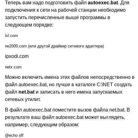
Теперь вам надо подготовить файл
autoexec.bat
. Для
подключения к сети на рабочей станции необходимо
запустить перечисленные выше программы в
следующем порядке:
lsl.com
ne2000.com (или другой драйвер сетевого адаптера)
ipxodi.com
netx.com
Можно включить имена этих файлов непосредственно в
файл autoexec.bat, но лучше в каталоге C:\NET создать
файл
net.bat
и записать в него имена запускаемых
сетевых утилит.
В файл autoexec.bat поместите вызов файла net.bat. В
результате ваш файл autoexec.bat может выглядеть,
например, следующим образом:
@echo off