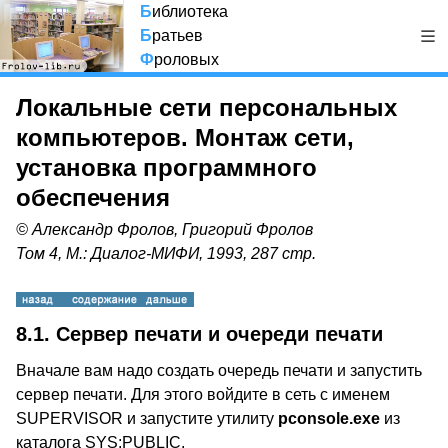
Б
иблиотека
Б
ратьев
Ф
роловых
Локальные сети персональных
компьютеров. Монтаж сети,
установка программного
обеспечения
© Александр Фролов, Григорий Фролов
Том 4, М.: Диалог-МИФИ, 1993, 287 стр.
8.1. Сервер печати и очереди печати
Вначале вам надо создать очередь печати и запустить
сервер печати. Для этого войдите в сеть с именем
SUPERVISOR и запустите утилиту
pconsole.exe
из
каталога SYS:PUBLIC.