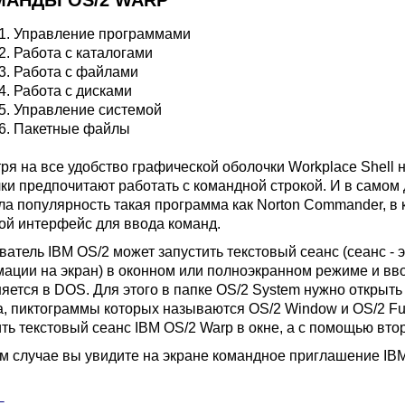
МАНДЫ OS/2 WARP
.1. Управление программами
.2. Работа с каталогами
.3. Работа с файлами
.4. Работа с дисками
.5. Управление системой
.6. Пакетные файлы
ря на все удобство графической оболочки Workplace Shell 
ки предпочитают работать с командной строкой. И в самом 
ла популярность такая программа как Norton Commander
, в
ой интерфейс для ввода команд.
ватель IBM OS/2 может запустить текстовый сеанс
(сеанс - 
ации на экран) в оконном или полноэкранном режиме и ввод
яется в DOS
. Для этого в папке OS/2 System нужно открыт
а, пиктограммы которых называются OS/2 Window и OS/2 Ful
ить текстовый сеанс IBM OS/2 Warp в окне, а с помощью вто
м случае вы увидите на экране командное приглашение IB
_