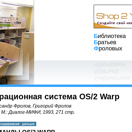
Б
иблиотека
Б
ратьев
Ф
роловых
рационная система OS/2 Warp
сандр Фролов, Григорий Фролов
, М.: Диалог-МИФИ, 1993, 271 стр.