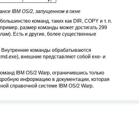
нсе IBM OS/2, запущенном в окне
о большинство команд, таких как DIR
, COPY
и т. п.
Например, размер команды может достигать 299
ам). Есть и другие, более существенные
. Внутренние команды
обрабатываются
cmd.exe
), внешние
представляют собой exe- и
команд IBM OS/2 Warp, ограничившись только
дробную информацию в документации, которая
нной справочной системе IBM OS/2 Warp.