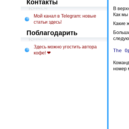
Контакты
В верх
Как мы
Мой канал в Telegram: новые
статьи здесь!
Какие 
Поблагодарить
Больши
следую
Здесь можно угостить автора
The O
кофе! ❤
Коман
номер 