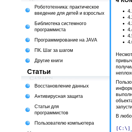
4 КО
Робототехника: практическое
4
введение для детей и взрослых
4
Библиотека системного
4
программиста
4
4
Программирование на JAVA
4
ПК. Шаг за шагом
Несмот
Другие книги
привыч
получи
Статьи
неплох
Пользо
Восстановление данных
информ
выполн
Антивирусная защита
объект
Статьи для
запуст
программистов
В любо
Пользователю компьютера
[C:\]