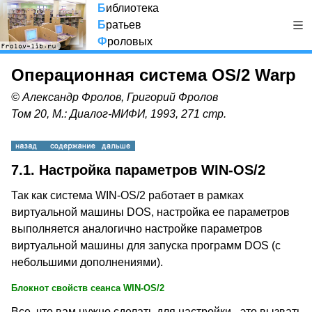
Б
иблиотека
Б
ратьев
Ф
роловых
Операционная система OS/2 Warp
© Александр Фролов, Григорий Фролов
Том 20, М.: Диалог-МИФИ, 1993, 271 стр.
7.1. Настройка параметров WIN-OS/2
Так как система WIN-OS/2 работает в рамках
виртуальной машины DOS, настройка ее параметров
выполняется аналогично настройке параметров
виртуальной машины для запуска программ DOS (с
небольшими дополнениями).
Блокнот свойств сеанса WIN-OS/2
Все, что вам нужно сделать для настройки - это вызвать