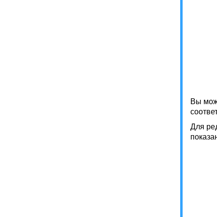
Вы мож
соотве
Для ре
показа