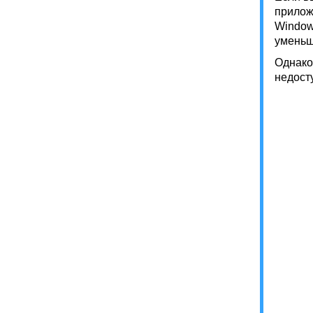
прилож
Window
уменьш
Однако 
недосту