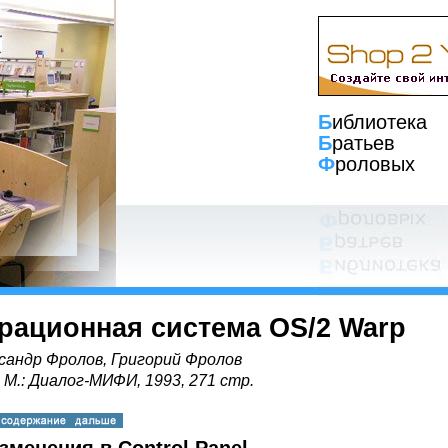
Б
иблиотека
Б
ратьев
Ф
роловых
рационная система OS/2 Warp
сандр Фролов, Григорий Фролов
, М.: Диалог-МИФИ, 1993, 271 стр.