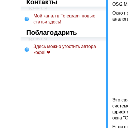
Контакты
OS/2 Ma
Окно п
Мой канал в Telegram: новые
аналог
статьи здесь!
Поблагодарить
Здесь можно угостить автора
кофе! ❤
Это св
систем
шрифто
окна "C
Если в