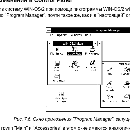
Изменения в Control Panel
ив систему WIN-OS/2 при помощи пиктограммы WIN-OS/2 wi
о "Program Manager", почти такое же, как и в "настоящей" 
Рис. 7.6. Окно приложения "Program Manager", запу
 групп "Main" и "Accessories" в этом окне имеются аналоги