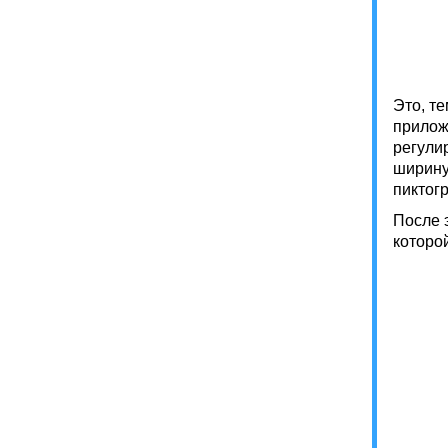
Это, те
прилож
регулир
ширину
пиктог
После 
которой