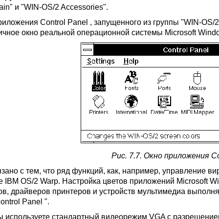
in" и "WIN-OS/2 Accessories".
риложения Control Panel , запущенного из группы "WIN-OS/
ичное окно реальной операционной системы Microsoft Window
Рис. 7.7. Окно приложения Co
язано с тем, что ряд функций, как, например, управление 
е IBM OS/2 Warp. Настройка цветов приложений Microsoft W
в, драйверов принтеров и устройств мультимедиа выполн
ontrol Panel ".
ы используете стандартный видеорежим VGA с разрешением