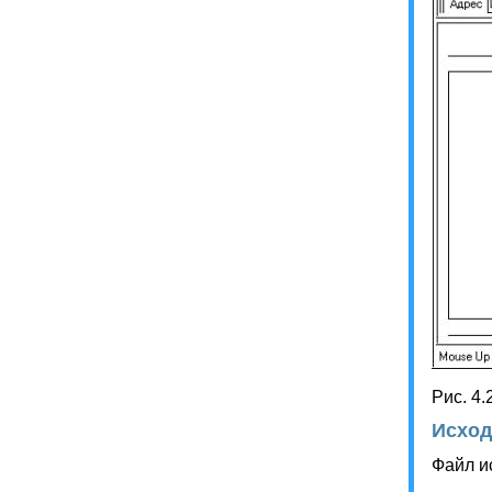
Рис. 4
Исход
Файл и