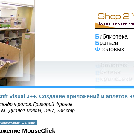
Б
иблиотека
Б
ратьев
Ф
роловых
soft Visual J++. Создание приложений и аплетов н
сандр Фролов, Григорий Фролов
, М.: Диалог-МИФИ, 1997, 288 стр.
ожение MouseClick