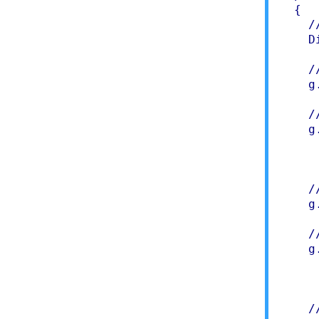
  {

    /
    D
    /
    g
    /
    g
     
     
    /
    g
    /
    g
     
     
    /