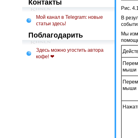
Контакты
Рис. 4
Мой канал в Telegram: новые
В резу
статьи здесь!
событи
Поблагодарить
Мы изм
помощь
Здесь можно угостить автора
Дейст
кофе! ❤
Перем
мыши 
Перем
мыши 
Нажат