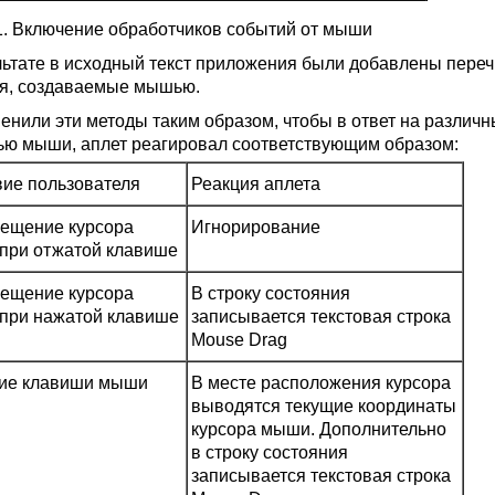
.1. Включение обработчиков событий от мыши
льтате в исходный текст приложения были добавлены пер
я, создаваемые мышью.
енили эти методы таким образом, чтобы в ответ на различ
ю мыши, аплет реагировал соответствующим образом:
вие пользователя
Реакция аплета
ещение курсора
Игнорирование
при отжатой клавише
ещение курсора
В строку состояния
при нажатой клавише
записывается текстовая строка
Mouse Drag
ие клавиши мыши
В месте расположения курсора
выводятся текущие координаты
курсора мыши. Дополнительно
в строку состояния
записывается текстовая строка