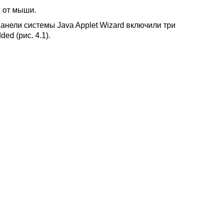
 от мыши.
панели системы Java Applet Wizard включили три
ed (рис. 4.1).