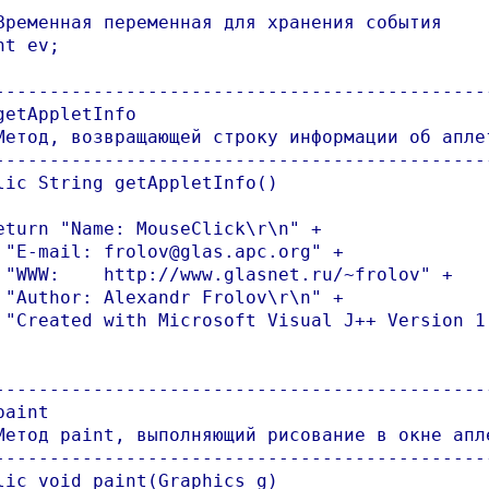
Временная переменная для хранения события

t ev;

----------------------------------------------
getAppletInfo

Метод, возвращающей строку информации об аплет
----------------------------------------------
lic String getAppletInfo()

eturn "Name: MouseClick\r\n" +

 "E-mail: frolov@glas.apc.org" +

 "WWW:    http://www.glasnet.ru/~frolov" +

 "Author: Alexandr Frolov\r\n" +

 "Created with Microsoft Visual J++ Version 1.
----------------------------------------------
aint

Метод paint, выполняющий рисование в окне апле
----------------------------------------------
lic void paint(Graphics g)
