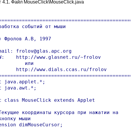
 4.1. Файл MouseClick\MouseClick.java
==============================================
работка событий от мыши

) Фролов А.В, 1997

mail: frolov@glas.apc.org

W:    http://www.glasnet.ru/~frolov

         или

      http://www.dials.ccas.ru/frolov

==============================================
t java.applet.*;

t java.awt.*;

c class MouseClick extends Applet

Текущие координаты курсора при нажатии на 

кнопку мыши

ension dimMouseCursor;
