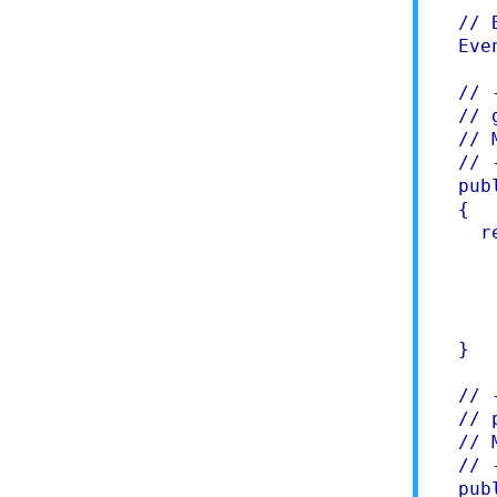
  // 
  Even
  // 
  // 
  // 
  // 
  pub
  {

    r
     
     
     
     
  }

  // 
  // p
  // 
  // 
  pub