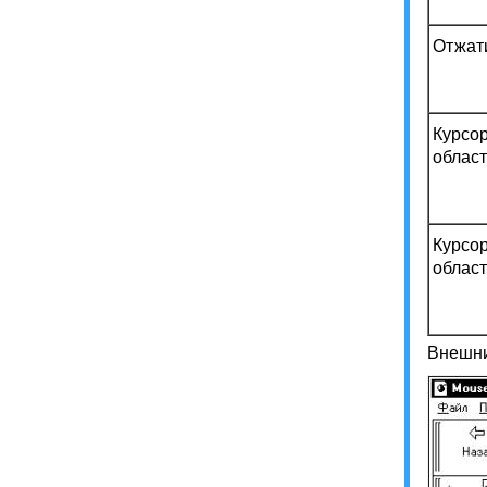
Отжат
Курсо
област
Курсо
област
Внешни